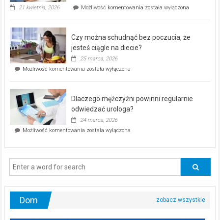
„Zdrowie
21 kwietnia, 2026
Możliwość komentowania
została wyłączona
pod
kontrolą”
–
Czy można schudnąć bez poczucia, że
bezpłatna
akcja
jesteś ciągle na diecie?
profilaktyczna
25 marca, 2026
w
Czy
Możliwość komentowania
została wyłączona
Częstochowie
można
już
schudnąć
25
bez
kwietnia!
Dlaczego mężczyźni powinni regularnie
poczucia,
że
odwiedzać urologa?
jesteś
24 marca, 2026
ciągle
Dlaczego
Możliwość komentowania
została wyłączona
na
mężczyźni
diecie?
powinni
regularnie
odwiedzać
urologa?
Dom