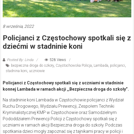
8 września, 2022
Policjanci z Częstochowy spotkali się z
dziećmi w stadninie koni
Posted By: Linda
528 Views
bezpieczna droga do szkoły
,
Częstochowska Policja
,
Lambada
,
policjanci
,
stadnina koni
,
uczniowie
Policjanci z Częstochowy spotkali się z uczniami w stadninie
konnej Lambada w ramach akcji ,,Bezpieczna droga do szkoły”.
Na stadninie koni Lambada w Częstochowie policjanci z Wydział
Ruchu Drogowego, Wydziału Prewencji, Zespołem Techniki
Kryminalistycznej KMP w Częstochowie oraz Samodzielnym
Pododdziałem Prewencji Policji z Częstochowy spotkali się z
uczniami w ramach akcji Bezpieczna droga do szkoły. Podczas
spotkania dzieci mogły zapoznać się z tajnikami pracy w policji i