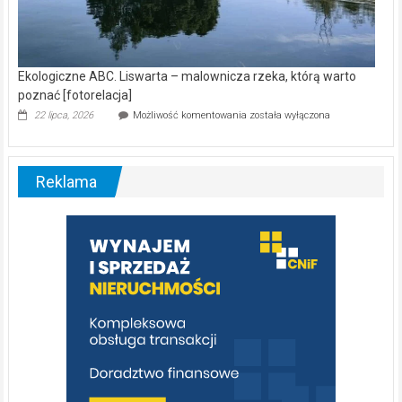
Ekologiczne ABC. Liswarta – malownicza rzeka, którą warto
poznać [fotorelacja]
Ekologiczne
22 lipca, 2026
Możliwość komentowania
została wyłączona
ABC.
Liswarta
–
malownicza
Reklama
rzeka,
którą
warto
poznać
[fotorelacja]