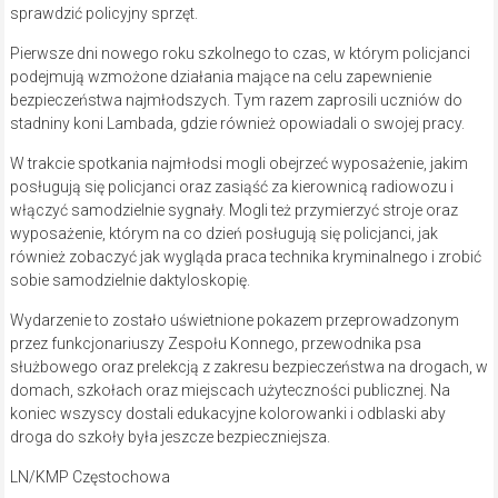
sprawdzić policyjny sprzęt.
Pierwsze dni nowego roku szkolnego to czas, w którym policjanci
podejmują wzmożone działania mające na celu zapewnienie
bezpieczeństwa najmłodszych. Tym razem zaprosili uczniów do
stadniny koni Lambada, gdzie również opowiadali o swojej pracy.
W trakcie spotkania najmłodsi mogli obejrzeć wyposażenie, jakim
posługują się policjanci oraz zasiąść za kierownicą radiowozu i
włączyć samodzielnie sygnały. Mogli też przymierzyć stroje oraz
wyposażenie, którym na co dzień posługują się policjanci, jak
również zobaczyć jak wygląda praca technika kryminalnego i zrobić
sobie samodzielnie daktyloskopię.
Wydarzenie to zostało uświetnione pokazem przeprowadzonym
przez funkcjonariuszy Zespołu Konnego, przewodnika psa
służbowego oraz prelekcją z zakresu bezpieczeństwa na drogach, w
domach, szkołach oraz miejscach użyteczności publicznej. Na
koniec wszyscy dostali edukacyjne kolorowanki i odblaski aby
droga do szkoły była jeszcze bezpieczniejsza.
LN/KMP Częstochowa