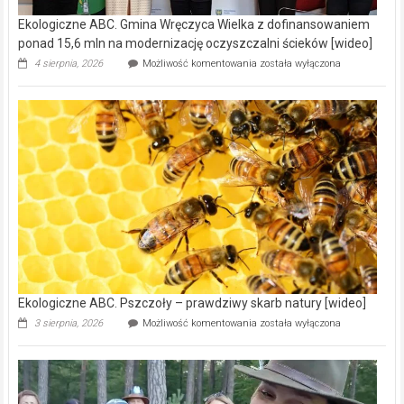
Ekologiczne ABC. Gmina Wręczyca Wielka z dofinansowaniem
ponad 15,6 mln na modernizację oczyszczalni ścieków [wideo]
Ekologiczne
4 sierpnia, 2026
Możliwość komentowania
została wyłączona
ABC.
Gmina
Wręczyca
Wielka
z
dofinansowaniem
ponad
15,6
mln
na
modernizację
oczyszczalni
ścieków
[wideo]
Ekologiczne ABC. Pszczoły – prawdziwy skarb natury [wideo]
Ekologiczne
3 sierpnia, 2026
Możliwość komentowania
została wyłączona
ABC.
Pszczoły
–
prawdziwy
skarb