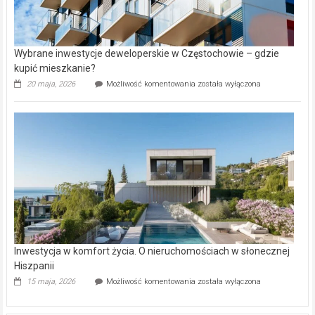
Wybrane inwestycje deweloperskie w Częstochowie – gdzie
kupić mieszkanie?
Wybrane
20 maja, 2026
Możliwość komentowania
została wyłączona
inwestycje
deweloperskie
w Częstochowie
–
gdzie
kupić
mieszkanie?
Inwestycja w komfort życia. O nieruchomościach w słonecznej
Hiszpanii
Inwestycja
15 maja, 2026
Możliwość komentowania
została wyłączona
w komfort
życia.
O nieruchomościach