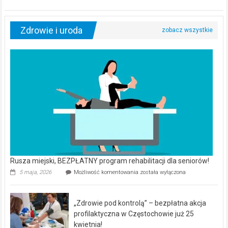
Zdrowie i uroda
Rusza miejski, BEZPŁATNY program rehabilitacji dla seniorów!
Rusza
5 maja, 2026
Możliwość komentowania
została wyłączona
miejski,
BEZPŁATNY
program
„Zdrowie pod kontrolą” – bezpłatna akcja
rehabilitacji
dla
profilaktyczna w Częstochowie już 25
seniorów!
kwietnia!