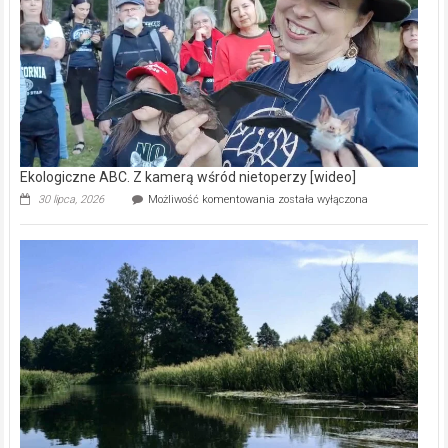
natury
[wideo]
Ekologiczne ABC. Z kamerą wśród nietoperzy [wideo]
Ekologiczne
30 lipca, 2026
Możliwość komentowania
została wyłączona
ABC.
Z
kamerą
wśród
nietoperzy
[wideo]