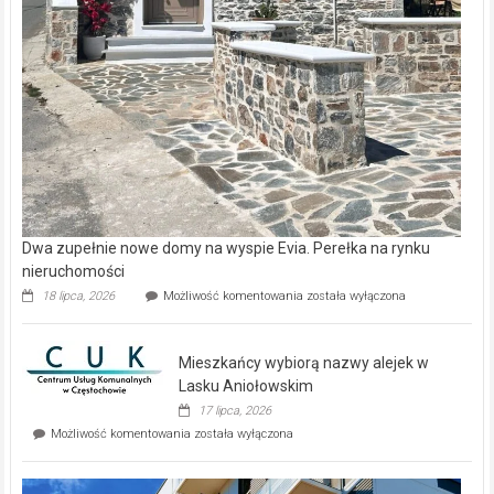
Dwa zupełnie nowe domy na wyspie Evia. Perełka na rynku
nieruchomości
Dwa
18 lipca, 2026
Możliwość komentowania
została wyłączona
zupełnie
nowe
domy
Mieszkańcy wybiorą nazwy alejek w
na
wyspie
Lasku Aniołowskim
Evia.
17 lipca, 2026
Perełka
Mieszkańcy
Możliwość komentowania
została wyłączona
na
wybiorą
rynku
nazwy
nieruchomości
alejek