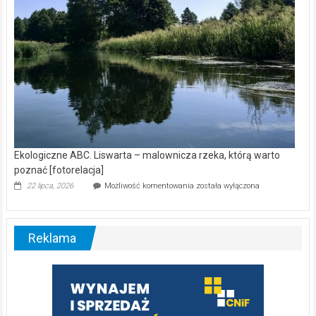
Ekologiczne ABC. Liswarta – malownicza rzeka, którą warto
poznać [fotorelacja]
Ekologiczne
22 lipca, 2026
Możliwość komentowania
została wyłączona
ABC.
Liswarta
–
malownicza
Reklama
rzeka,
którą
warto
poznać
[fotorelacja]