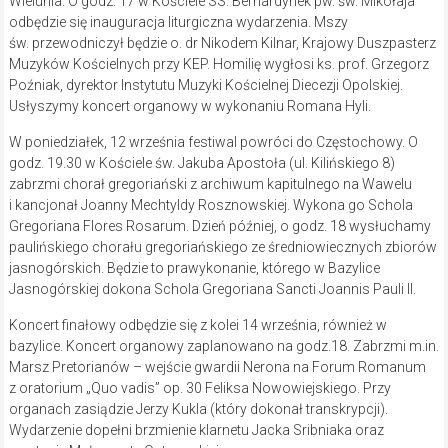
Wielunia. O godz. 17 w Kościele SS. Bernardynek pw. św. Mikołaja
odbędzie się inauguracja liturgiczna wydarzenia. Mszy
św. przewodniczył będzie o. dr Nikodem Kilnar, Krajowy Duszpasterz
Muzyków Kościelnych przy KEP. Homilię wygłosi ks. prof. Grzegorz
Poźniak, dyrektor Instytutu Muzyki Kościelnej Diecezji Opolskiej.
Usłyszymy koncert organowy w wykonaniu Romana Hyli.
W poniedziałek, 12 września festiwal powróci do Częstochowy. O
godz. 19.30 w Kościele św. Jakuba Apostoła (ul. Kilińskiego 8)
zabrzmi chorał gregoriański z archiwum kapitulnego na Wawelu
i kancjonał Joanny Mechtyldy Rosznowskiej. Wykona go Schola
Gregoriana Flores Rosarum. Dzień później, o godz. 18 wysłuchamy
paulińskiego chorału gregoriańskiego ze średniowiecznych zbiorów
jasnogórskich. Będzie to prawykonanie, którego w Bazylice
Jasnogórskiej dokona Schola Gregoriana Sancti Joannis Pauli II.
Koncert finałowy odbędzie się z kolei 14 września, również w
bazylice. Koncert organowy zaplanowano na godz.18. Zabrzmi m.in.
Marsz Pretorianów – wejście gwardii Nerona na Forum Romanum
z oratorium „Quo vadis” op. 30 Feliksa Nowowiejskiego. Przy
organach zasiądzie Jerzy Kukla (który dokonał transkrypcji).
Wydarzenie dopełni brzmienie klarnetu Jacka Sribniaka oraz