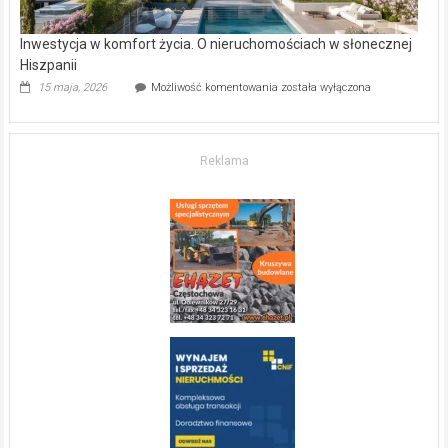
Inwestycja w komfort życia. O nieruchomościach w słonecznej
Hiszpanii
Inwestycja
15 maja, 2026
Możliwość komentowania
została wyłączona
w komfort
życia.
O nieruchomościach
w słonecznej
Reklama
Hiszpanii