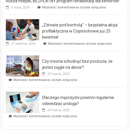
Rusza miejski, BEZPŁATNY program rehabilitacji dla seniorów!
Rusza
5 maja, 2026
Możliwość komentowania
została wyłączona
miejski,
BEZPŁATNY
program
„Zdrowie pod kontrolą” – bezpłatna akcja
rehabilitacji
dla
profilaktyczna w Częstochowie już 25
seniorów!
kwietnia!
„Zdrowie
21 kwietnia, 2026
Możliwość komentowania
została wyłączona
pod
kontrolą”
–
Czy można schudnąć bez poczucia, że
bezpłatna
akcja
jesteś ciągle na diecie?
profilaktyczna
25 marca, 2026
w
Czy
Możliwość komentowania
została wyłączona
Częstochowie
można
już
schudnąć
25
bez
kwietnia!
Dlaczego mężczyźni powinni regularnie
poczucia,
że
odwiedzać urologa?
jesteś
24 marca, 2026
ciągle
Dlaczego
Możliwość komentowania
została wyłączona
na
mężczyźni
diecie?
powinni
regularnie