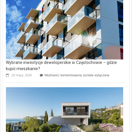
w
Lasku
Aniołowskim
Wybrane inwestycje deweloperskie w Częstochowie – gdzie
kupić mieszkanie?
Wybrane
20 maja, 2026
Możliwość komentowania
została wyłączona
inwestycje
deweloperskie
w Częstochowie
–
gdzie
kupić
mieszkanie?