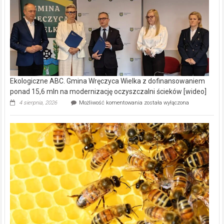
Ekologiczne ABC. Gmina Wręczyca Wielka z dofinansowaniem
ponad 15,6 mln na modernizację oczyszczalni ścieków [wideo]
Ekologiczne
4 sierpnia, 2026
Możliwość komentowania
została wyłączona
ABC.
Gmina
Wręczyca
Wielka
z
dofinansowaniem
ponad
15,6
mln
na
modernizację
oczyszczalni
ścieków
[wideo]