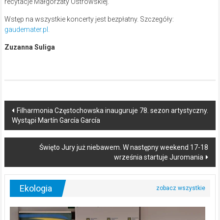
recytacje Małgorzaty Ostrowskiej.
Wstęp na wszystkie koncerty jest bezpłatny. Szczegóły:
gaudemater.pl.
Zuzanna Suliga
Post
Filharmonia Częstochowska inauguruje 78. sezon artystyczny.
Wystąpi Martín García García
navigation
Święto Jury już niebawem. W następny weekend 17-18
września startuje Juromania
Ekologia