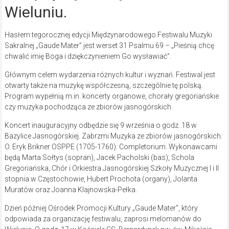
Wieluniu.
Hasłem tegorocznej edycji Międzynarodowego Festiwalu Muzyki
Sakralnej „Gaude Mater” jest werset 31 Psalmu 69 – „Pieśnią chcę
chwalić imię Boga i dziękczynieniem Go wysławiać”.
Głównym celem wydarzenia różnych kultur i wyznań. Festiwal jest
otwarty także na muzykę współczesną, szczególnie tę polską.
Program wypełnią m.in. koncerty organowe, chorały gregoriańskie
czy muzyka pochodząca ze zbiorów jasnogórskich.
Koncert inauguracyjny odbędzie się 9 września o godz. 18 w
Bazylice Jasnogórskiej. Zabrzmi Muzyka ze zbiorów jasnogórskich.
O. Eryk Brikner OSPPE (1705-1760): Completorium. Wykonawcami
będą Marta Sołtys (sopran), Jacek Pacholski (bas), Schola
Gregoriańska, Chór i Orkiestra Jasnogórskiej Szkoły Muzycznej I i II
stopnia w Częstochowie, Hubert Prochota (organy), Jolanta
Muratów oraz Joanna Klajnowska-Pełka.
Dzień później Ośrodek Promocji Kultury „Gaude Mater”, który
odpowiada za organizację festiwalu, zaprosi melomanów do