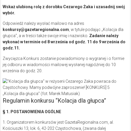
Wskaż ulubioną rolę z dorobku Cezarego Żaka i uzasadnij swój
wybór.
Odpowiedź należy wysłać mailowo na adres
konkursy@gazetaregionalna.com
, w tytule podając „Kolacja dla
głupca”, a w treści także swoje imię i nazwisko.
Zadanie należy
wykonać w terminie od 8 września od godz. 11 do 9 września do
godz.11.
Zwycięzca Konkurs zostanie powiadomiony o wygranej i o formie
jej odbioru w wiadomości mailowej wysłanej najpóźniej do 10
września do godz. 20.
„Kolacja dla głupca” (fot. Marek Matusiak)
Regulamin konkursu “Kolacja dla głupca”
§ 1. POSTANOWIENIA OGÓLNE
1. Organizatorem konkursów jest GazetaRegionalna.com, al.
Kościuszki 13, lok. 6, 42-202 Częstochowa, (zwana dalej