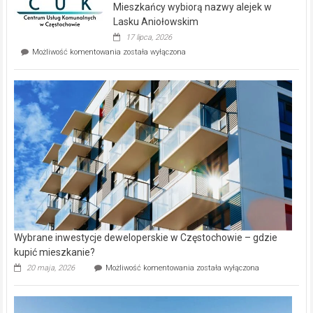
Mieszkańcy wybiorą nazwy alejek w
na
wyspie
Lasku Aniołowskim
Evia.
17 lipca, 2026
Perełka
Mieszkańcy
Możliwość komentowania
została wyłączona
na
wybiorą
rynku
nazwy
nieruchomości
alejek
w
Lasku
Aniołowskim
Wybrane inwestycje deweloperskie w Częstochowie – gdzie
kupić mieszkanie?
Wybrane
20 maja, 2026
Możliwość komentowania
została wyłączona
inwestycje
deweloperskie
w Częstochowie
–