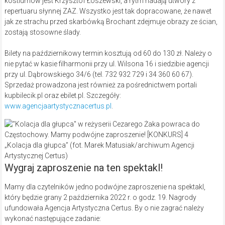
kostiumów jest Krzysztof Łoszewski, a rytm nadają utwory z
repertuaru słynnej ZAZ. Wszystko jest tak dopracowane, że nawet
jak ze strachu przed skarbówką Brochant zdejmuje obrazy ze ścian,
zostają stosowne ślady.
Bilety na październikowy termin kosztują od 60 do 130 zł. Należy o
nie pytać w kasie filharmonii przy ul. Wilsona 16 i siedzibie agencji
przy ul. Dąbrowskiego 34/6 (tel. 732 932 729 i 34 360 60 67).
Sprzedaż prowadzona jest również za pośrednictwem portali
kupbilecik.pl oraz ebilet.pl. Szczegóły:
www.agencjaartystycznacertus.pl
.
„Kolacja dla głupca” (fot. Marek Matusiak/archiwum Agencji
Artystycznej Certus)
Wygraj zaproszenie na ten spektakl!
Mamy dla czytelników jedno podwójne zaproszenie na spektakl,
który będzie grany 2 października 2022 r. o godz. 19. Nagrody
ufundowała Agencja Artystyczna Certus. By o nie zagrać należy
wykonać następujące zadanie: