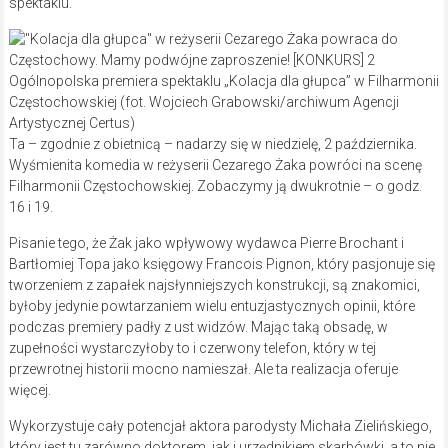
spektaklu.
Ogólnopolska premiera spektaklu „Kolacja dla głupca” w Filharmonii
Częstochowskiej (fot. Wojciech Grabowski/archiwum Agencji
Artystycznej Certus)
Ta – zgodnie z obietnicą – nadarzy się w niedzielę, 2 października.
Wyśmienita komedia w reżyserii Cezarego Żaka powróci na scenę
Filharmonii Częstochowskiej. Zobaczymy ją dwukrotnie – o godz.
16 i 19.
Pisanie tego, że Żak jako wpływowy wydawca Pierre Brochant i
Bartłomiej Topa jako księgowy Francois Pignon, który pasjonuje się
tworzeniem z zapałek najsłynniejszych konstrukcji, są znakomici,
byłoby jedynie powtarzaniem wielu entuzjastycznych opinii, które
podczas premiery padły z ust widzów. Mając taką obsadę, w
zupełności wystarczyłoby to i czerwony telefon, który w tej
przewrotnej historii mocno namieszał. Ale ta realizacja oferuje
więcej.
Wykorzystuje cały potencjał aktora parodysty Michała Zielińskiego,
który jest tu zarówno doktorem, jak i urzędnikiem skarbówki, a to nie