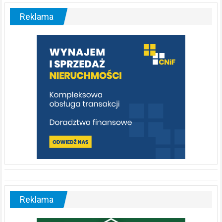
–
malownicza
Reklama
rzeka,
którą
warto
poznać
[fotorelacja]
Reklama