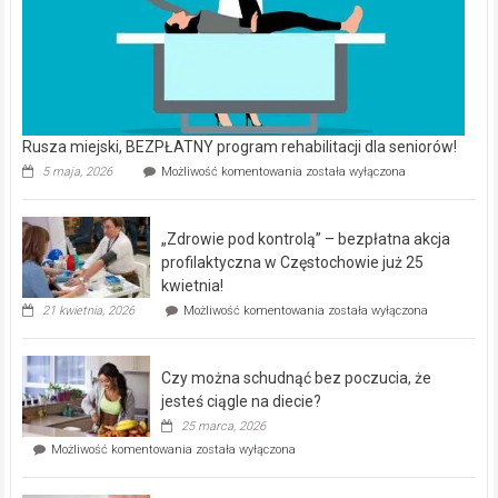
Rusza miejski, BEZPŁATNY program rehabilitacji dla seniorów!
Rusza
5 maja, 2026
Możliwość komentowania
została wyłączona
miejski,
BEZPŁATNY
program
„Zdrowie pod kontrolą” – bezpłatna akcja
rehabilitacji
dla
profilaktyczna w Częstochowie już 25
seniorów!
kwietnia!
„Zdrowie
21 kwietnia, 2026
Możliwość komentowania
została wyłączona
pod
kontrolą”
–
Czy można schudnąć bez poczucia, że
bezpłatna
akcja
jesteś ciągle na diecie?
profilaktyczna
25 marca, 2026
w
Czy
Możliwość komentowania
została wyłączona
Częstochowie
można
już
schudnąć
25