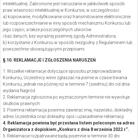
intelektualnej. Zabronione jest naruszanie w jakikolwiek sposób
praw własności intelektualnej w Konkursie, w szczególności:
a) kopiowanie, modyfikowanie oraz transmitowanie elektronicznie
lub rozpowszechnianie w inny sposób mechanizmu Konkursu lub
jego części, a także poszczególnych utworów
i baz danych, bez wyraźnej pisemnej zgody Administratora;
b) korzystanie z Konkursu w sposób niezgodny z Regulaminem lub
powszechnie obowiązującymi przepisami.
§ 10. REKLAMACJE I ZGŁOSZENIA NARUSZEŃ
1. Wszelkie reklamacje dotyczące sposobu przeprowadzania
Konkursu, Uczestnicy winni zgłaszać na piśmie w czasie trwania
Konkursu, jednak nie później niż w terminie 7 (siedmiu) dni od dnia
wydania Nagród.
2. Reklamacja zgłoszona po wyznaczonym terminie nie wywołuje
skutków prawnych.
3. Pisemna reklamacja powinna zawierać imię, nazwisko, dokładny
adres Uczestnika oraz dokładny opis i uzasadnienie reklamacji.
4. Reklamacja powinna być przesłana listem poleconym na adres
Organizatora z dopiskiem „Konkurs z dnia 8 września 2022 r.”.
5. Reklamacje rozpatrywane będą pisemnie w terminie 30 dni.