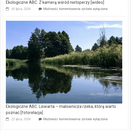
Ekologiczne ABC. Z kamerą wśród nietoperzy [wideo]
Ekologiczne
30 lipca, 2026
Możliwość komentowania
została wyłączona
ABC.
Z
kamerą
wśród
nietoperzy
[wideo]
Ekologiczne ABC. Liswarta – malownicza rzeka, którą warto
poznać [fotorelacja]
Ekologiczne
22 lipca, 2026
Możliwość komentowania
została wyłączona
ABC.
Liswarta