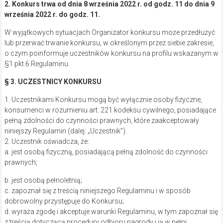
2. Konkurs trwa od dnia 8 września 2022 r. od godz. 11 do dnia 9
września 2022 r. do godz. 11.
W wyjątkowych sytuacjach Organizator konkursu może przedłużyć
lub przerwać trwanie konkursu, w określonym przez siebie zakresie,
o czym poinformuje uczestników konkursu na profilu wskazanym w
§1 pkt.6 Regulaminu.
§ 3. UCZESTNICY KONKURSU
1. Uczestnikami Konkursu mogą być wyłącznie osoby fizyczne,
konsumenci w rozumieniu art. 221 kodeksu cywilnego, posiadające
pełną zdolności do czynności prawnych, które zaakceptowały
niniejszy Regulamin (dalej: „Uczestnik”).
2. Uczestnik oświadcza, że:
a. jest osobą fizyczną, posiadającą pełną zdolność do czynności
prawnych;
b. jest osobą pełnoletnią;
c. zapoznał się z treścią niniejszego Regulaminu i w sposób
dobrowolny przystępuje do Konkursu;
d. wyraża zgodę i akceptuje warunki Regulaminu, w tym zapoznał się
z treścią dotyczącą procedury odbioru nagrody i ją w pełni