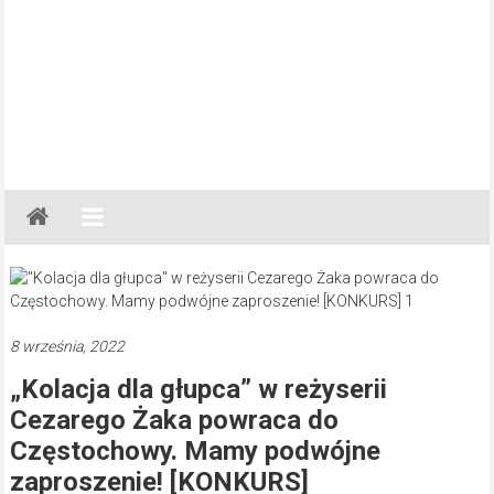
Gazeta
Regionalna
Częstochowa,
Kłobuck,
Lubliniec,
8 września, 2022
Myszków
„Kolacja dla głupca” w reżyserii
Cezarego Żaka powraca do
Częstochowy. Mamy podwójne
zaproszenie! [KONKURS]