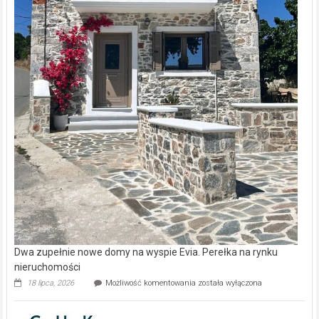
Dwa zupełnie nowe domy na wyspie Evia. Perełka na rynku
nieruchomości
Dwa
18 lipca, 2026
Możliwość komentowania
została wyłączona
zupełnie
nowe
domy