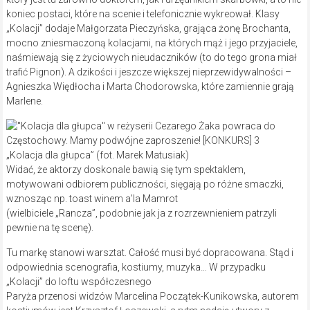
koniec postaci, które na scenie i telefonicznie wykreował. Klasy
„Kolacji” dodaje Małgorzata Pieczyńska, grająca żonę Brochanta,
mocno zniesmaczoną kolacjami, na których mąż i jego przyjaciele,
naśmiewają się z życiowych nieudaczników (to do tego grona miał
trafić Pignon). A dzikości i jeszcze większej nieprzewidywalności –
Agnieszka Więdłocha i Marta Chodorowska, które zamiennie grają
Marlene.
„Kolacja dla głupca” (fot. Marek Matusiak)
Widać, że aktorzy doskonale bawią się tym spektaklem,
motywowani odbiorem publiczności, sięgają po różne smaczki,
wznosząc np. toast winem a’la Mamrot
(wielbiciele „Rancza”, podobnie jak ja z rozrzewnieniem patrzyli
pewnie na tę scenę).
Tu markę stanowi warsztat. Całość musi być dopracowana. Stąd i
odpowiednia scenografia, kostiumy, muzyka… W przypadku
„Kolacji” do loftu współczesnego
Paryża przenosi widzów Marcelina Początek-Kunikowska, autorem