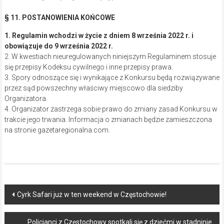
§ 11. POSTANOWIENIA KOŃCOWE
1. Regulamin wchodzi w życie z dniem 8 września 2022 r. i
obowiązuje do 9 września 2022 r.
2. W kwestiach nieuregulowanych niniejszym Regulaminem stosuje
się przepisy Kodeksu cywilnego i inne przepisy prawa.
3. Spory odnoszące się i wynikające z Konkursu będą rozwiązywane
przez sąd powszechny właściwy miejscowo dla siedziby
Organizatora.
4. Organizator zastrzega sobie prawo do zmiany zasad Konkursu w
trakcie jego trwania. Informacja o zmianach będzie zamieszczona
na stronie gazetaregionalna.com.
Post
Cyrk Safari już w ten weekend w Częstochowie!
navigation
Policjanci z Częstochowy spotkali się z dziećmi w stadninie