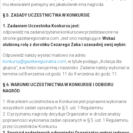
mu ekwiwalent pieniężny ani jakakolwiek inna nagroda.
§ 5. ZASADY UCZESTNICTWA W KONKURSIE
1. Zadaniem Uczestnika Konkursu jest:
odpowiedź na zadanie/pytanie konkursowe przedstawione na
stronie gazetaregionalna.com. Jest ono następujące:
Wskaż
ulubioną rolę z dorobku Cezarego Żaka i uzasadnij swój wybór.
Odpowiedź należy wysłać mailowo na adres
konkursy@gazetaregionalna.com
, w tytule podając „Kolacja dla
głupca”, a w treści swoje imię i nazwisko. Zadanie należy wykonać w
terminie od 8 września od godz. 11 do 9 września do godz. 11.
§ 6. WARUNKI UCZESTNICTWA W KONKURSIE I ODBIORU
NAGRÓD
1. Warunkiem uczestnictwa w Konkursie jest poprawne wykonanie
wszystkich zadań opisanych w § 5. ust. 1 Regulaminu.
2. O przyznaniu nagrody decyduje Organizator w drodze analizy
poprawności wykonania zadań opisanych w § 5. ust. 1 Regulaminu
przez Uczestników Konkursu
3. Spośród nadesłanych odpowiedzi Organizator wyłoni jednego