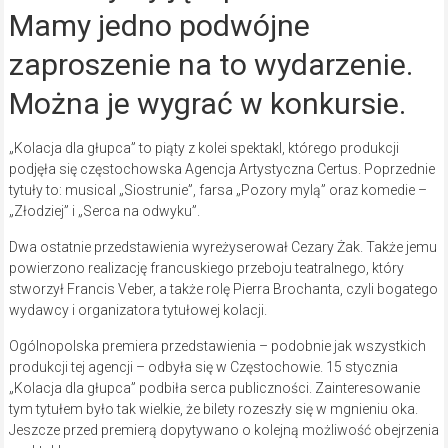
Mamy jedno podwójne
zaproszenie na to wydarzenie.
Można je wygrać w konkursie.
„Kolacja dla głupca” to piąty z kolei spektakl, którego produkcji
podjęła się częstochowska Agencja Artystyczna Certus. Poprzednie
tytuły to: musical „Siostrunie”, farsa „Pozory mylą” oraz komedie –
„Złodziej” i „Serca na odwyku”.
Dwa ostatnie przedstawienia wyreżyserował Cezary Żak. Także jemu
powierzono realizację francuskiego przeboju teatralnego, który
stworzył Francis Veber, a także rolę Pierra Brochanta, czyli bogatego
wydawcy i organizatora tytułowej kolacji.
Ogólnopolska premiera przedstawienia – podobnie jak wszystkich
produkcji tej agencji – odbyła się w Częstochowie. 15 stycznia
„Kolacja dla głupca” podbiła serca publiczności. Zainteresowanie
tym tytułem było tak wielkie, że bilety rozeszły się w mgnieniu oka.
Jeszcze przed premierą dopytywano o kolejną możliwość obejrzenia