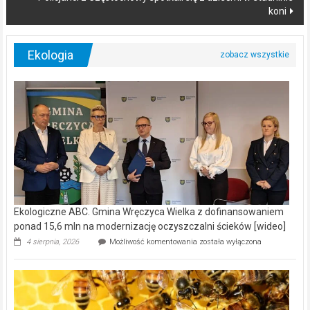
koni
Ekologia
Ekologiczne ABC. Gmina Wręczyca Wielka z dofinansowaniem
ponad 15,6 mln na modernizację oczyszczalni ścieków [wideo]
Ekologiczne
4 sierpnia, 2026
Możliwość komentowania
została wyłączona
ABC.
Gmina
Wręczyca
Wielka
z
dofinansowaniem