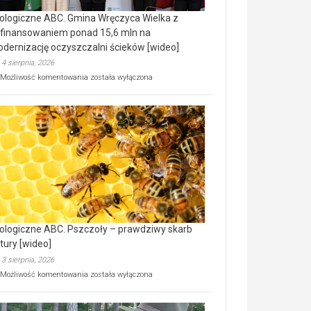
ologiczne ABC. Gmina Wręczyca Wielka z
finansowaniem ponad 15,6 mln na
dernizację oczyszczalni ścieków [wideo]
4 sierpnia, 2026
Ekologiczne
Możliwość komentowania
została wyłączona
ABC.
Gmina
Wręczyca
Wielka
z
dofinansowaniem
ponad
15,6
mln
na
modernizację
oczyszczalni
ścieków
ologiczne ABC. Pszczoły – prawdziwy skarb
[wideo]
tury [wideo]
3 sierpnia, 2026
Ekologiczne
Możliwość komentowania
została wyłączona
ABC.
Pszczoły
–