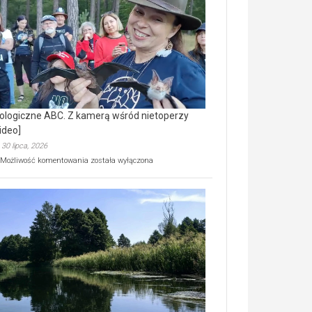
prawdziwy
skarb
natury
[wideo]
ologiczne ABC. Z kamerą wśród nietoperzy
ideo]
30 lipca, 2026
Ekologiczne
Możliwość komentowania
została wyłączona
ABC.
Z
kamerą
wśród
nietoperzy
[wideo]