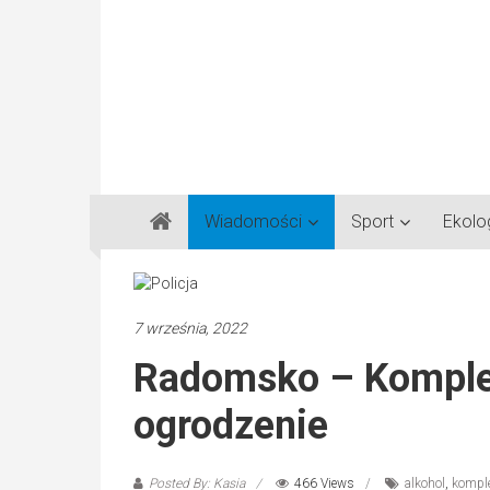
Gazeta
Wiadomości
Sport
Ekolo
Regionalna
Częstochowa,
Kłobuck,
Lubliniec,
7 września, 2022
Myszków
Radomsko – Komplet
ogrodzenie
Posted By: Kasia
466 Views
alkohol
,
komple