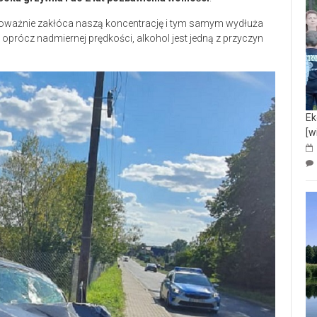
l poważnie zakłóca naszą koncentrację i tym samym wydłuża
e oprócz nadmiernej prędkości, alkohol jest jedną z przyczyn
Ek
[w