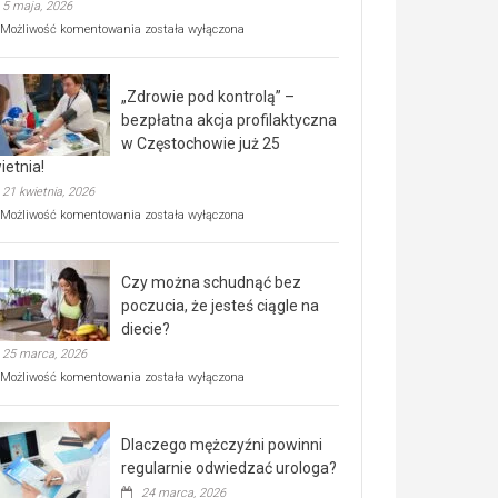
5 maja, 2026
Rusza
Możliwość komentowania
została wyłączona
miejski,
BEZPŁATNY
program
„Zdrowie pod kontrolą” –
rehabilitacji
dla
bezpłatna akcja profilaktyczna
seniorów!
w Częstochowie już 25
ietnia!
21 kwietnia, 2026
„Zdrowie
Możliwość komentowania
została wyłączona
pod
kontrolą”
–
Czy można schudnąć bez
bezpłatna
akcja
poczucia, że jesteś ciągle na
profilaktyczna
diecie?
w
25 marca, 2026
Częstochowie
już
Czy
Możliwość komentowania
została wyłączona
25
można
kwietnia!
schudnąć
bez
Dlaczego mężczyźni powinni
poczucia,
że
regularnie odwiedzać urologa?
jesteś
24 marca, 2026