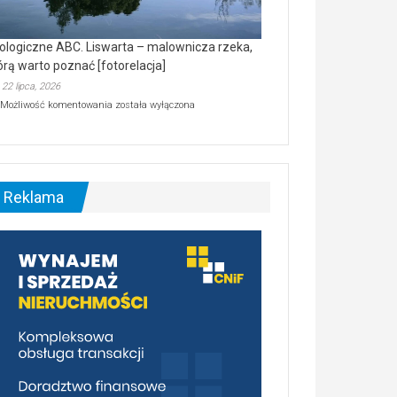
ologiczne ABC. Liswarta – malownicza rzeka,
órą warto poznać [fotorelacja]
22 lipca, 2026
Ekologiczne
Możliwość komentowania
została wyłączona
ABC.
Liswarta
–
malownicza
rzeka,
którą
Reklama
warto
poznać
[fotorelacja]