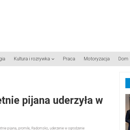
gia
Kultura i rozrywka
Praca
Motoryzacja
Dom
nie pijana uderzyła w
tnie pijana
,
promile
,
Radomsko
,
uderzenie w ogrodzenie