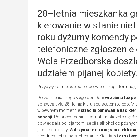
28–letnia mieszkanka g
kierowanie w stanie nie
roku dyżurny komendy p
telefoniczne zgłoszenie
Wola Przedborska doszł
udziałem pijanej kobiety
Przybyły na miejsce patrol potwierdził tą informację
Do zdarzenia drogowego doszło
5 września tuż po
sprawcą była 28–letnia kierująca seatem toledo. 
w pewnym momencie
straciła panowanie nad kie
posesji
. Po przebadaniu alkomatem okazało się, ż
powiedziała policjantom, że piła alkohol do późnyc
jechać do pracy.
Zatrzymane na miejscu elektroni
nieodpowiedzialne zachowanie. Kierującej
grozi wy