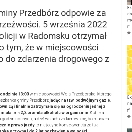
Ek
miny Przedbórz odpowie za
do
mo
trzeźwości. 5 września 2022
olicji w Radomsku otrzymał
 o tym, że w miejscowości
o do zdarzenia drogowego z
.
.
 godzinie 13:00
w miejscowości Wola Przedborska, którego
Ek
Mieszkanka gminy Przedbórz
jadąc na tzw. podwójnym gazie
,
na
rownicą
i
finalnie zatrzymała się na ogrodzeniu jednej z
e
miała
ona
2,2 promila alkoholu w organizmie
. Kobieta
h godzin nocnych, a dziś wsiadła za kierownicę, bo musiała
cznie prawo jazdy
to nie jedyna konsekwencja za tak
soka grzywna i do 2 lat pozbawienia wolności
.