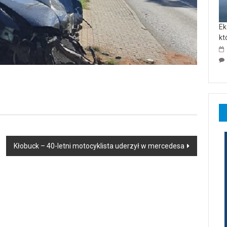
Ek
kt
Kłobuck – 40-letni motocyklista uderzył w mercedesa