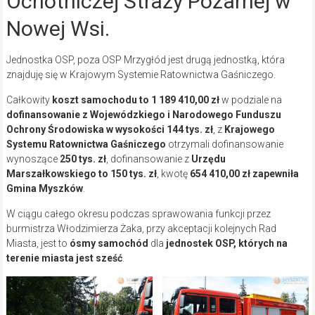
Ochotniczej Straży Pożarnej w
Nowej Wsi.
Jednostka OSP, poza OSP Mrzygłód jest drugą jednostką, która
znajduję się w Krajowym Systemie Ratownictwa Gaśniczego.
Całkowity
koszt samochodu to 1 189 410,00 zł
w podziale na
dofinansowanie z Wojewódzkiego i Narodowego Funduszu
Ochrony Środowiska w wysokości 144 tys. zł
, z
Krajowego
Systemu Ratownictwa Gaśniczego
otrzymali dofinansowanie
wynoszące
250 tys. zł
, dofinansowanie z
Urzędu
Marszałkowskiego to 150 tys. zł
, kwotę
654 410,00 zł zapewniła
Gmina Myszków
.
W ciągu całego okresu podczas sprawowania funkcji przez
burmistrza Włodzimierza Żaka, przy akceptacji kolejnych Rad
Miasta, jest to
ósmy samochód
dla
jednostek OSP, których na
terenie miasta jest sześć
.