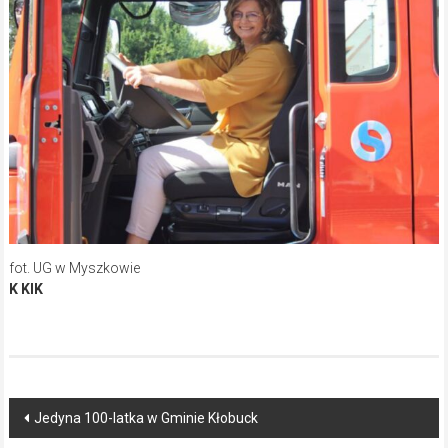
fot. UG w Myszkowie
K KIK
Post
Jedyna 100-latka w Gminie Kłobuck