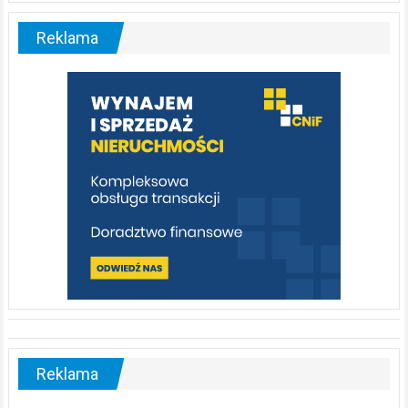
–
malownicza
Reklama
rzeka,
którą
warto
poznać
[fotorelacja]
Reklama