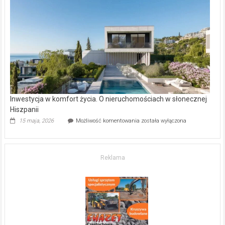
w Częstochowie
–
gdzie
kupić
mieszkanie?
Inwestycja w komfort życia. O nieruchomościach w słonecznej
Hiszpanii
Inwestycja
15 maja, 2026
Możliwość komentowania
została wyłączona
w komfort
życia.
O nieruchomościach
w słonecznej
Reklama
Hiszpanii