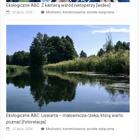
Ekologiczne ABC. Z kamerą wśród nietoperzy [wideo]
Ekologiczne
30 lipca, 2026
Możliwość komentowania
została wyłączona
ABC.
Z
kamerą
wśród
nietoperzy
[wideo]
Ekologiczne ABC. Liswarta – malownicza rzeka, którą warto
poznać [fotorelacja]
Ekologiczne
22 lipca, 2026
Możliwość komentowania
została wyłączona
ABC.
Liswarta