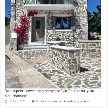
Dwa zupełnie nowe domy na wyspie Evia. Perełka na rynku
nieruchomości
Dwa
18 lipca, 2026
Możliwość komentowania
została wyłączona
zupełnie