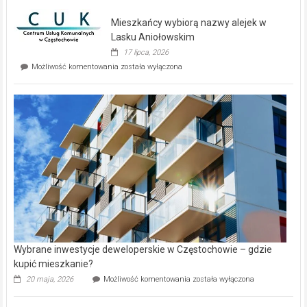
nowe
domy
Mieszkańcy wybiorą nazwy alejek w
na
wyspie
Lasku Aniołowskim
Evia.
17 lipca, 2026
Perełka
Mieszkańcy
Możliwość komentowania
została wyłączona
na
wybiorą
rynku
nazwy
nieruchomości
alejek
w
Lasku
Aniołowskim
Wybrane inwestycje deweloperskie w Częstochowie – gdzie
kupić mieszkanie?
Wybrane
20 maja, 2026
Możliwość komentowania
została wyłączona
inwestycje
deweloperskie