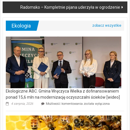
navigation
Radomsko – Kompletnie pijana uderzyła w ogrodzenie
Ekologia
Ekologiczne ABC. Gmina Wręczyca Wielka z dofinansowaniem
ponad 15,6 mln na modernizację oczyszczalni ścieków [wideo]
Ekologiczne
4 sierpnia, 2026
Możliwość komentowania
została wyłączona
ABC.
Gmina
Wręczyca
Wielka
z