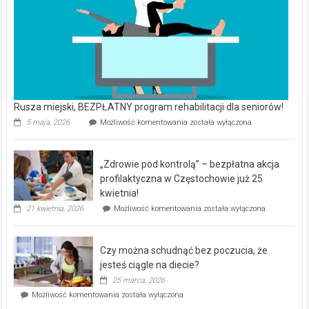
Rusza miejski, BEZPŁATNY program rehabilitacji dla seniorów!
Rusza
5 maja, 2026
Możliwość komentowania
została wyłączona
miejski,
BEZPŁATNY
program
„Zdrowie pod kontrolą” – bezpłatna akcja
rehabilitacji
dla
profilaktyczna w Częstochowie już 25
seniorów!
kwietnia!
„Zdrowie
21 kwietnia, 2026
Możliwość komentowania
została wyłączona
pod
kontrolą”
–
Czy można schudnąć bez poczucia, że
bezpłatna
akcja
jesteś ciągle na diecie?
profilaktyczna
25 marca, 2026
w
Czy
Możliwość komentowania
została wyłączona
Częstochowie
można
już