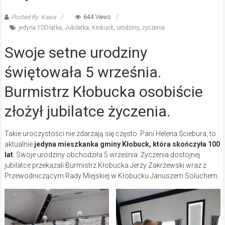
Posted By: Kasia
644 Views
jedyna 100-latka
,
Jubilatka
,
Kłobuck
,
urodziny
,
życzenia
Swoje setne urodziny
świętowała 5 września.
Burmistrz Kłobucka osobiście
złożył jubilatce życzenia.
Takie uroczystości nie zdarzają się często. Pani Helena Ściebura, to
aktualnie
jedyna mieszkanka gminy Kłobuck, która skończyła 100
lat
. Swoje urodziny obchodziła 5 września. Życzenia dostojnej
jubilatce przekazali Burmistrz Kłobucka Jerzy Zakrzewski wraz z
Przewodniczącym Rady Miejskiej w Kłobucku Januszem Soluchem.