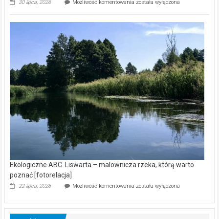
Ekologiczne
30 lipca, 2026
Możliwość komentowania
została wyłączona
ABC.
Z
kamerą
wśród
nietoperzy
[wideo]
Ekologiczne ABC. Liswarta – malownicza rzeka, którą warto
poznać [fotorelacja]
Ekologiczne
22 lipca, 2026
Możliwość komentowania
została wyłączona
ABC.
Liswarta
–
malownicza