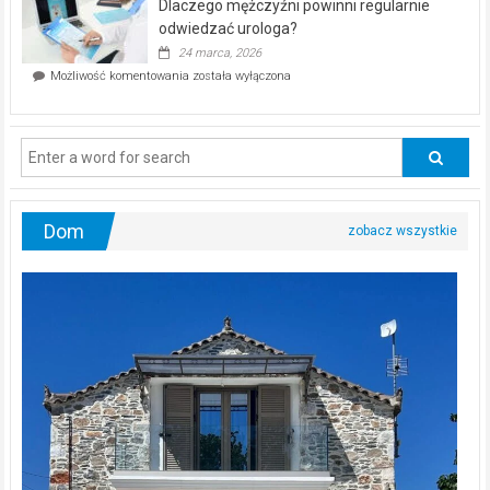
Dlaczego mężczyźni powinni regularnie
poczucia,
że
odwiedzać urologa?
jesteś
24 marca, 2026
ciągle
Dlaczego
Możliwość komentowania
została wyłączona
na
mężczyźni
diecie?
powinni
regularnie
odwiedzać
urologa?
Dom