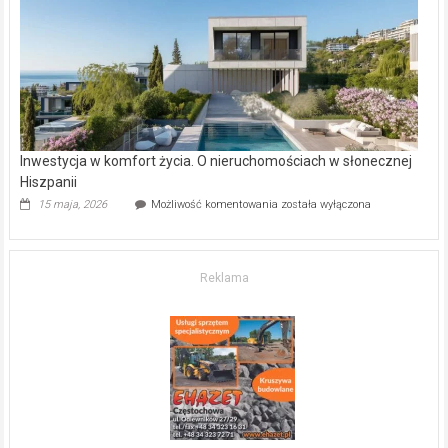
gdzie
kupić
mieszkanie?
Inwestycja w komfort życia. O nieruchomościach w słonecznej
Hiszpanii
Inwestycja
15 maja, 2026
Możliwość komentowania
została wyłączona
w komfort
życia.
O nieruchomościach
w słonecznej
Reklama
Hiszpanii