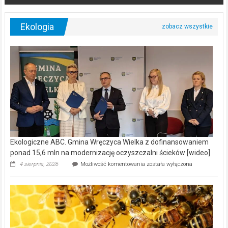
Ekologia
Ekologiczne ABC. Gmina Wręczyca Wielka z dofinansowaniem
ponad 15,6 mln na modernizację oczyszczalni ścieków [wideo]
Ekologiczne
4 sierpnia, 2026
Możliwość komentowania
została wyłączona
ABC.
Gmina
Wręczyca
Wielka
z
dofinansowaniem
ponad