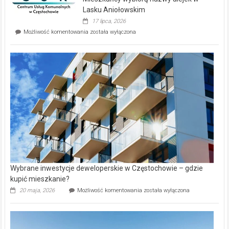
na
wyspie
Lasku Aniołowskim
Evia.
17 lipca, 2026
Perełka
Mieszkańcy
Możliwość komentowania
została wyłączona
na
wybiorą
rynku
nazwy
nieruchomości
alejek
w
Lasku
Aniołowskim
Wybrane inwestycje deweloperskie w Częstochowie – gdzie
kupić mieszkanie?
Wybrane
20 maja, 2026
Możliwość komentowania
została wyłączona
inwestycje
deweloperskie
w Częstochowie
–