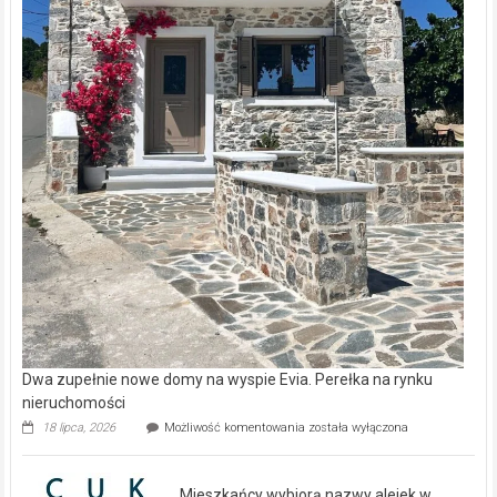
Dwa zupełnie nowe domy na wyspie Evia. Perełka na rynku
nieruchomości
Dwa
18 lipca, 2026
Możliwość komentowania
została wyłączona
zupełnie
nowe
domy
Mieszkańcy wybiorą nazwy alejek w