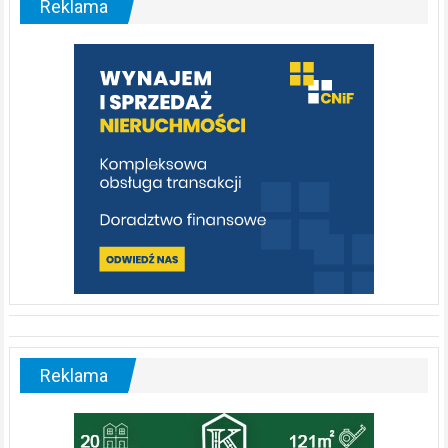
Reklama
rzeka,
którą
warto
poznać
[fotorelacja]
Reklama