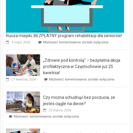
Rusza miejski, BEZPŁATNY program rehabilitacji dla seniorów!
Rusza
5 maja, 2026
Możliwość komentowania
została wyłączona
miejski,
BEZPŁATNY
program
„Zdrowie pod kontrolą” – bezpłatna akcja
rehabilitacji
dla
profilaktyczna w Częstochowie już 25
seniorów!
kwietnia!
„Zdrowie
21 kwietnia, 2026
Możliwość komentowania
została wyłączona
pod
kontrolą”
–
Czy można schudnąć bez poczucia, że
bezpłatna
akcja
jesteś ciągle na diecie?
profilaktyczna
25 marca, 2026
w
Czy
Możliwość komentowania
została wyłączona
Częstochowie
można
już
schudnąć
25
bez
kwietnia!