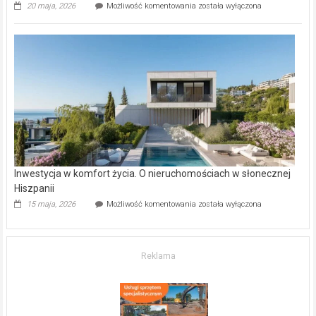
Wybrane
20 maja, 2026
Możliwość komentowania
została wyłączona
inwestycje
deweloperskie
w Częstochowie
–
gdzie
kupić
mieszkanie?
Inwestycja w komfort życia. O nieruchomościach w słonecznej
Hiszpanii
Inwestycja
15 maja, 2026
Możliwość komentowania
została wyłączona
w komfort
życia.
O nieruchomościach
w słonecznej
Reklama
Hiszpanii