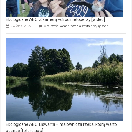
Ekologiczne ABC. Z kamerą wśród nietoperzy [wideo]
Ekologiczne
30 lipca, 2026
Możliwość komentowania
została wyłączona
ABC.
Z
kamerą
wśród
nietoperzy
[wideo]
Ekologiczne ABC. Liswarta – malownicza rzeka, którą warto
poznać [fotorelacja]