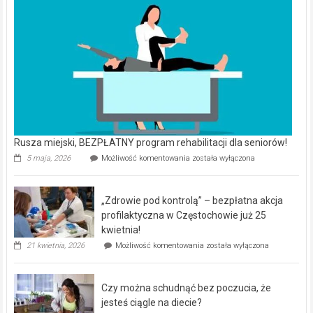
Rusza miejski, BEZPŁATNY program rehabilitacji dla seniorów!
Rusza
5 maja, 2026
Możliwość komentowania
została wyłączona
miejski,
BEZPŁATNY
program
„Zdrowie pod kontrolą” – bezpłatna akcja
rehabilitacji
dla
profilaktyczna w Częstochowie już 25
seniorów!
kwietnia!
„Zdrowie
21 kwietnia, 2026
Możliwość komentowania
została wyłączona
pod
kontrolą”
–
Czy można schudnąć bez poczucia, że
bezpłatna
akcja
jesteś ciągle na diecie?
profilaktyczna