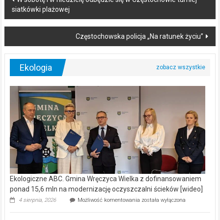
siatkówki plażowej
navigation
Częstochowska policja „Na ratunek życiu”
Ekologia
Ekologiczne ABC. Gmina Wręczyca Wielka z dofinansowaniem
ponad 15,6 mln na modernizację oczyszczalni ścieków [wideo]
Ekologiczne
4 sierpnia, 2026
Możliwość komentowania
została wyłączona
ABC.
Gmina