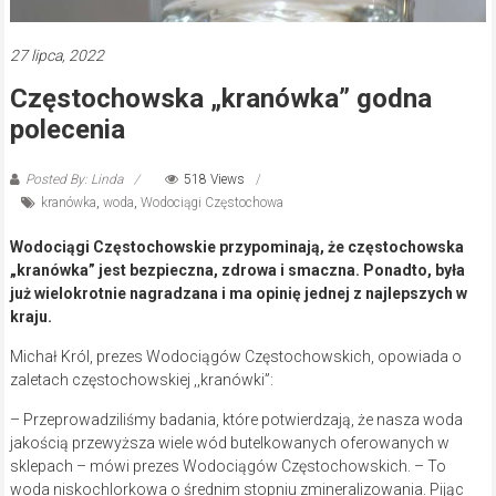
27 lipca, 2022
Częstochowska „kranówka” godna
polecenia
Posted By: Linda
518 Views
kranówka
,
woda
,
Wodociągi Częstochowa
Wodociągi Częstochowskie przypominają, że częstochowska
„kranówka” jest bezpieczna, zdrowa i smaczna. Ponadto, była
już wielokrotnie nagradzana i ma opinię jednej z najlepszych w
kraju.
Michał Król, prezes Wodociągów Częstochowskich, opowiada o
zaletach częstochowskiej ,,kranówki”:
– Przeprowadziliśmy badania, które potwierdzają, że nasza woda
jakością przewyższa wiele wód butelkowanych oferowanych w
sklepach – mówi prezes Wodociągów Częstochowskich. – To
woda niskochlorkowa o średnim stopniu zmineralizowania. Pijąc