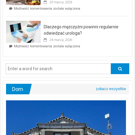
25 marca, 2026
w
Czy
Możliwość komentowania
została wyłączona
Częstochowie
można
już
schudnąć
25
bez
kwietnia!
Dlaczego mężczyźni powinni regularnie
poczucia,
że
odwiedzać urologa?
jesteś
24 marca, 2026
ciągle
Dlaczego
Możliwość komentowania
została wyłączona
na
mężczyźni
diecie?
powinni
regularnie
odwiedzać
urologa?
Dom