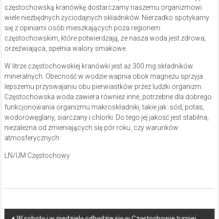
częstochowską kranówkę dostarczamy naszemu organizmowi
wiele niezbędnych życiodajnych składników. Nierzadko spotykamy
się z opiniami osób mieszkających poza regionem
częstochowskim, które potwierdzają, że nasza woda jest zdrowa,
orzeźwiająca, spełnia walory smakowe.
W litrze częstochowskiej kranówki jest aż 300 mg składników
mineralnych. Obecność w wodzie wapnia obok magnezu sprzyja
lepszemu przyswajaniu obu pierwiastków przez ludzki organizm.
Częstochowska woda zawiera również inne, potrzebne dla dobrego
funkcjonowania organizmu makroskładniki, takie jak: sód, potas,
wodorowęglany, siarczany i chlorki. Do tego jej jakość jest stabilna,
niezależna od zmieniających się pór roku, czy warunków
atmosferycznych.
LN/UM Częstochowy
Post
W sobotę i w niedzielę odbędzie się w Częstochowie turniej