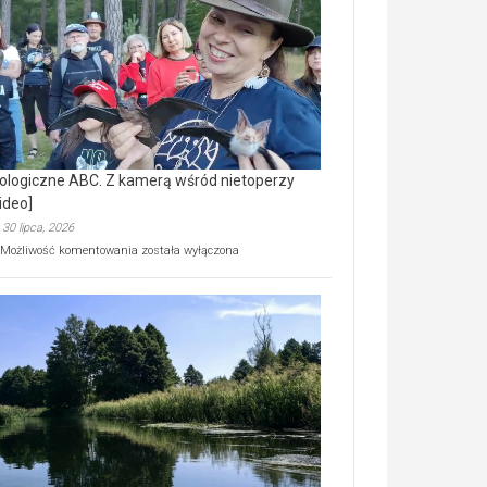
prawdziwy
skarb
natury
[wideo]
ologiczne ABC. Z kamerą wśród nietoperzy
ideo]
30 lipca, 2026
Ekologiczne
Możliwość komentowania
została wyłączona
ABC.
Z
kamerą
wśród
nietoperzy
[wideo]