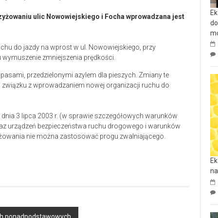
Ek
zyżowaniu ulic Nowowiejskiego i Focha wprowadzana jest
do
mo
uchu do jazdy na wprost w ul. Nowowiejskiego, przy
u wymuszenie zmniejszenia prędkości.
pasami, przedzielonymi azylem dla pieszych. Zmiany te
 związku z wprowadzaniem nowej organizacji ruchu do
z dnia 3 lipca 2003 r. (w sprawie szczegółowych warunków
raz urządzeń bezpieczeństwa ruchu drogowego i warunków
zyżowania nie można zastosować progu zwalniającego.
Ek
na
ach ponadpodstawowych