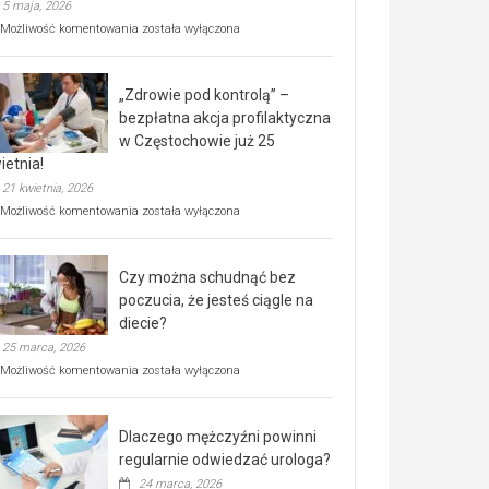
5 maja, 2026
Rusza
Możliwość komentowania
została wyłączona
miejski,
BEZPŁATNY
program
„Zdrowie pod kontrolą” –
rehabilitacji
dla
bezpłatna akcja profilaktyczna
seniorów!
w Częstochowie już 25
ietnia!
21 kwietnia, 2026
„Zdrowie
Możliwość komentowania
została wyłączona
pod
kontrolą”
–
Czy można schudnąć bez
bezpłatna
akcja
poczucia, że jesteś ciągle na
profilaktyczna
diecie?
w
25 marca, 2026
Częstochowie
już
Czy
Możliwość komentowania
została wyłączona
25
można
kwietnia!
schudnąć
bez
Dlaczego mężczyźni powinni
poczucia,
że
regularnie odwiedzać urologa?
jesteś
24 marca, 2026