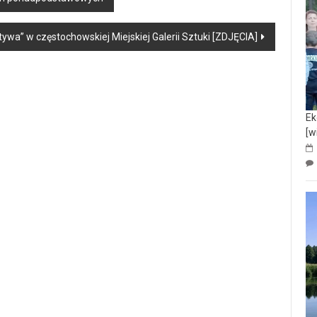
tywa” w częstochowskiej Miejskiej Galerii Sztuki [ZDJĘCIA]
Ek
[w