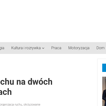
gia
Kultura i rozrywka
Praca
Motoryzacja
Dom
uchu na dwóch
ach
organizacja ruchu
,
skrzyżowanie