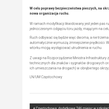
W celu poprawy bezpieczeństwa pieszych, na skr
nowa organizacja ruchu.
W ramach modyfikacji likwidowany jest jeden pas r
jednoczesnym odgięciu toru jazdy, mającym na cel
Ruch odbywać się będzie więc dwoma, a nie trzema 
automatycznie wymuszą zmniejszenie prędkości. W
wtorku mogą występować utrudnienia w ruchu.
Z uwagi na Rozporządzenie Ministra Infrastruktury 
technicznych dla znaków i sygnałów drogowych o
ich umieszczania na drogach) w obrębie tego skr
LN/UM Częstochowy
Post
Częstochowa: dodatkowe 246 miejsc w szkoł