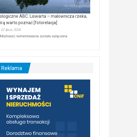
ologiczne ABC. Liswarta – malownicza rzeka,
órą warto poznać [fotorelacja]
22 lipca, 2026
Ekologiczne
Możliwość komentowania
została wyłączona
ABC.
Liswarta
–
malownicza
rzeka,
którą
Reklama
warto
poznać
[fotorelacja]