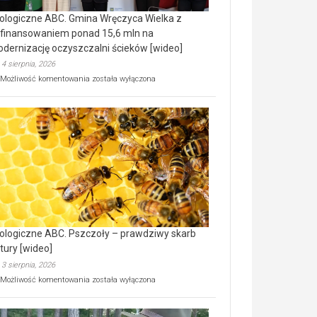
ologiczne ABC. Gmina Wręczyca Wielka z
finansowaniem ponad 15,6 mln na
dernizację oczyszczalni ścieków [wideo]
4 sierpnia, 2026
Ekologiczne
Możliwość komentowania
została wyłączona
ABC.
Gmina
Wręczyca
Wielka
z
dofinansowaniem
ponad
15,6
mln
na
modernizację
oczyszczalni
ścieków
ologiczne ABC. Pszczoły – prawdziwy skarb
[wideo]
tury [wideo]
3 sierpnia, 2026
Ekologiczne
Możliwość komentowania
została wyłączona
ABC.
Pszczoły
–