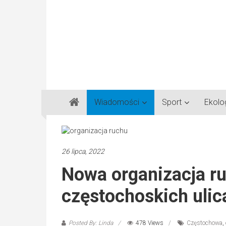
Gazeta
Wiadomości
Sport
Ekolo
Regionalna
Częstochowa,
Kłobuck,
Lubliniec,
26 lipca, 2022
Myszków
Nowa organizacja r
częstochoskich ulic
Posted By: Linda
478 Views
Częstochowa
,