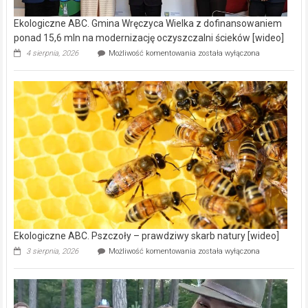
Ekologiczne ABC. Gmina Wręczyca Wielka z dofinansowaniem
ponad 15,6 mln na modernizację oczyszczalni ścieków [wideo]
Ekologiczne
4 sierpnia, 2026
Możliwość komentowania
została wyłączona
ABC.
Gmina
Wręczyca
Wielka
z
dofinansowaniem
ponad
15,6
mln
na
modernizację
oczyszczalni
ścieków
[wideo]
Ekologiczne ABC. Pszczoły – prawdziwy skarb natury [wideo]
Ekologiczne
3 sierpnia, 2026
Możliwość komentowania
została wyłączona
ABC.
Pszczoły
–
prawdziwy
skarb