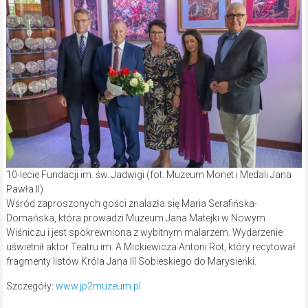
10-lecie Fundacji im. św. Jadwigi (fot. Muzeum Monet i Medali Jana
Pawła II)
Wśród zaproszonych gości znalazła się Maria Serafińska-
Domańska, która prowadzi Muzeum Jana Matejki w Nowym
Wiśniczu i jest spokrewniona z wybitnym malarzem. Wydarzenie
uświetnił aktor Teatru im. A Mickiewicza Antoni Rot, który recytował
fragmenty listów Króla Jana III Sobieskiego do Marysieńki.
Szczegóły:
www.jp2muzeum.pl.