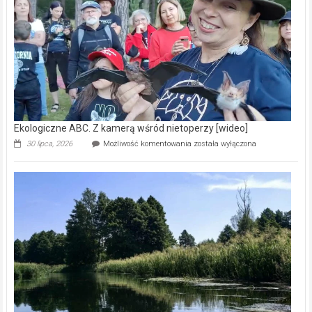
natury
[wideo]
Ekologiczne ABC. Z kamerą wśród nietoperzy [wideo]
Ekologiczne
30 lipca, 2026
Możliwość komentowania
została wyłączona
ABC.
Z
kamerą
wśród
nietoperzy
[wideo]