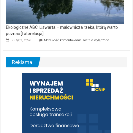
Ekologiczne ABC. Liswarta – malownicza rzeka, którą warto
poznać [fotorelacja]
Ekologiczne
22 lipca, 2026
Możliwość komentowania
została wyłączona
ABC.
Liswarta
–
malownicza
Reklama
rzeka,
którą
warto
poznać
[fotorelacja]