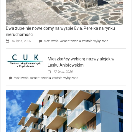
Dwa zupełnie nowe domy na wyspie Evia. Perełka na rynku
nieruchomości
Dwa
18 lipca, 2026
Możliwość komentowania
została wyłączona
zupełnie
nowe
domy
Mieszkańcy wybiorą nazwy alejek w
na
wyspie
Lasku Aniołowskim
Evia.
17 lipca, 2026
Perełka
Mieszkańcy
Możliwość komentowania
została wyłączona
na
wybiorą
rynku
nazwy
nieruchomości
alejek
w
Lasku
Aniołowskim