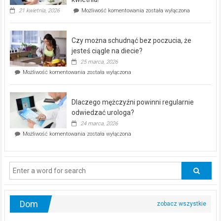
„Zdrowie
21 kwietnia, 2026
Możliwość komentowania
została wyłączona
pod
kontrolą”
–
Czy można schudnąć bez poczucia, że
bezpłatna
akcja
jesteś ciągle na diecie?
profilaktyczna
25 marca, 2026
w
Czy
Możliwość komentowania
została wyłączona
Częstochowie
można
już
schudnąć
25
bez
kwietnia!
Dlaczego mężczyźni powinni regularnie
poczucia,
że
odwiedzać urologa?
jesteś
24 marca, 2026
ciągle
Dlaczego
Możliwość komentowania
została wyłączona
na
mężczyźni
diecie?
powinni
regularnie
odwiedzać
urologa?
Dom