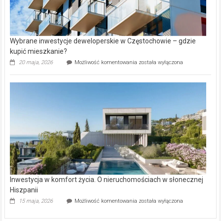
Wybrane inwestycje deweloperskie w Częstochowie – gdzie
kupić mieszkanie?
Wybrane
20 maja, 2026
Możliwość komentowania
została wyłączona
inwestycje
deweloperskie
w Częstochowie
–
gdzie
kupić
mieszkanie?
Inwestycja w komfort życia. O nieruchomościach w słonecznej
Hiszpanii
Inwestycja
15 maja, 2026
Możliwość komentowania
została wyłączona
w komfort
życia.