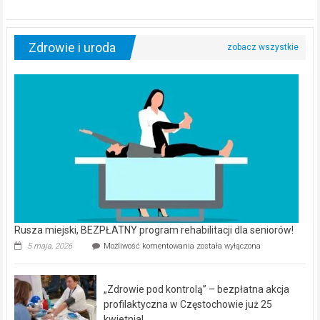
Zdrowie i uroda
Rusza miejski, BEZPŁATNY program rehabilitacji dla seniorów!
Rusza
5 maja, 2026
Możliwość komentowania
została wyłączona
miejski,
BEZPŁATNY
program
„Zdrowie pod kontrolą” – bezpłatna akcja
rehabilitacji
dla
profilaktyczna w Częstochowie już 25
seniorów!
kwietnia!