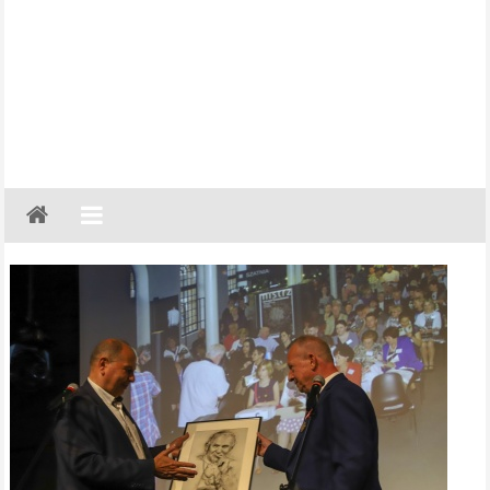
Gazeta
Regionalna
Częstochowa,
Kłobuck,
Lubliniec,
Myszków