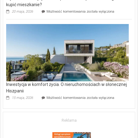
kupić mieszkanie?
Wybrane
20 maja, 2026
Możliwość komentowania
została wyłączona
inwestycje
deweloperskie
w Częstochowie
–
gdzie
kupić
mieszkanie?
Inwestycja w komfort życia. O nieruchomościach w słonecznej
Hiszpanii
Inwestycja
15 maja, 2026
Możliwość komentowania
została wyłączona
w komfort
życia.
O nieruchomościach
w słonecznej
Reklama
Hiszpanii