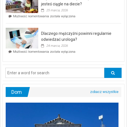
akcja
jesteś ciągle na diecie?
profilaktyczna
25 marca, 2026
w
Czy
Możliwość komentowania
została wyłączona
Częstochowie
można
już
schudnąć
25
bez
kwietnia!
Dlaczego mężczyźni powinni regularnie
poczucia,
że
odwiedzać urologa?
jesteś
24 marca, 2026
ciągle
Dlaczego
Możliwość komentowania
została wyłączona
na
mężczyźni
diecie?
powinni
regularnie
odwiedzać
urologa?
Dom