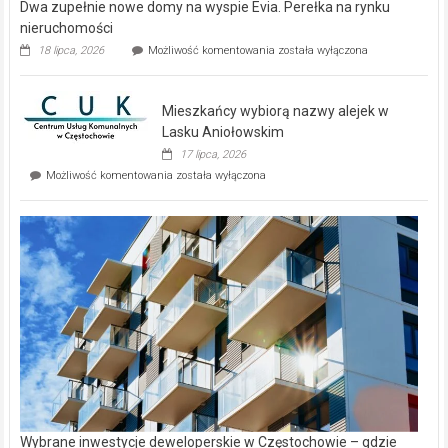
Dwa zupełnie nowe domy na wyspie Evia. Perełka na rynku
nieruchomości
Dwa
18 lipca, 2026
Możliwość komentowania
została wyłączona
zupełnie
nowe
domy
Mieszkańcy wybiorą nazwy alejek w
na
wyspie
Lasku Aniołowskim
Evia.
17 lipca, 2026
Perełka
Mieszkańcy
Możliwość komentowania
została wyłączona
na
wybiorą
rynku
nazwy
nieruchomości
alejek
w
Lasku
Aniołowskim
Wybrane inwestycje deweloperskie w Częstochowie – gdzie