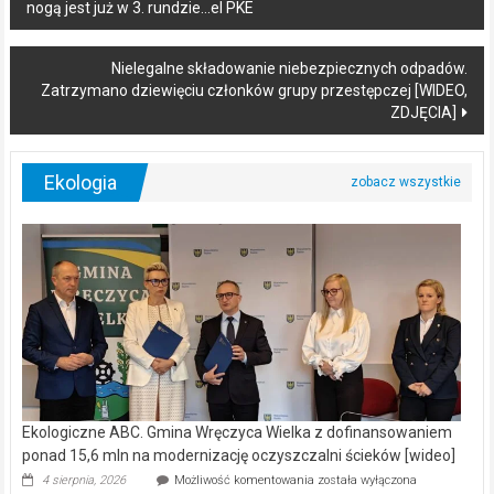
nogą jest już w 3. rundzie…el PKE
navigation
Nielegalne składowanie niebezpiecznych odpadów.
Zatrzymano dziewięciu członków grupy przestępczej [WIDEO,
ZDJĘCIA]
Ekologia
Ekologiczne ABC. Gmina Wręczyca Wielka z dofinansowaniem
ponad 15,6 mln na modernizację oczyszczalni ścieków [wideo]
Ekologiczne
4 sierpnia, 2026
Możliwość komentowania
została wyłączona