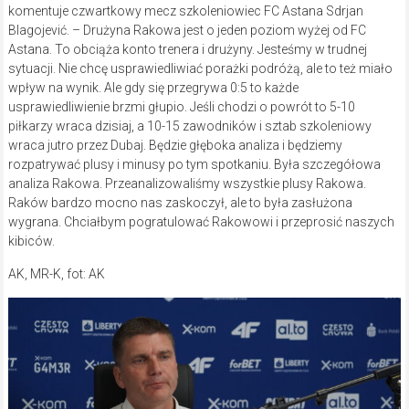
komentuje czwartkowy mecz szkoleniowiec FC Astana Sdrjan
Blagojević. – Drużyna Rakowa jest o jeden poziom wyżej od FC
Astana. To obciąża konto trenera i drużyny. Jesteśmy w trudnej
sytuacji. Nie chcę usprawiedliwiać porażki podróżą, ale to też miało
wpływ na wynik. Ale gdy się przegrywa 0:5 to każde
usprawiedliwienie brzmi głupio. Jeśli chodzi o powrót to 5-10
piłkarzy wraca dzisiaj, a 10-15 zawodników i sztab szkoleniowy
wraca jutro przez Dubaj. Będzie głęboka analiza i będziemy
rozpatrywać plusy i minusy po tym spotkaniu. Była szczegółowa
analiza Rakowa. Przeanalizowaliśmy wszystkie plusy Rakowa.
Raków bardzo mocno nas zaskoczył, ale to była zasłużona
wygrana. Chciałbym pogratulować Rakowowi i przeprosić naszych
kibiców.
AK, MR-K, fot: AK