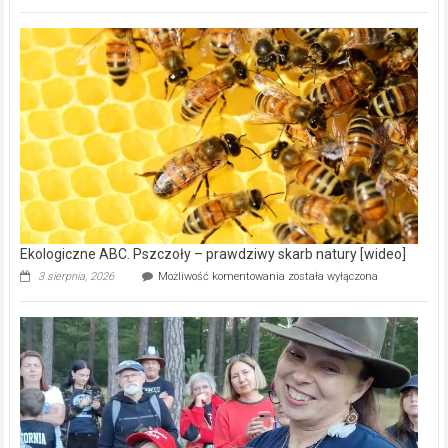
ABC.
Gmina
Wręczyca
Wielka
z
dofinansowaniem
ponad
15,6
mln
na
modernizację
oczyszczalni
ścieków
[wideo]
Ekologiczne ABC. Pszczoły – prawdziwy skarb natury [wideo]
Ekologiczne
3 sierpnia, 2026
Możliwość komentowania
została wyłączona
ABC.
Pszczoły
–
prawdziwy
skarb
natury
[wideo]