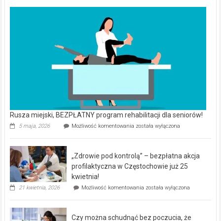
Rusza miejski, BEZPŁATNY program rehabilitacji dla seniorów!
Rusza
5 maja, 2026
Możliwość komentowania
została wyłączona
miejski,
BEZPŁATNY
program
„Zdrowie pod kontrolą” – bezpłatna akcja
rehabilitacji
dla
profilaktyczna w Częstochowie już 25
seniorów!
kwietnia!
„Zdrowie
21 kwietnia, 2026
Możliwość komentowania
została wyłączona
pod
kontrolą”
–
Czy można schudnąć bez poczucia, że
bezpłatna