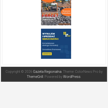
Copyright © 2026
Gazeta Regionalna
. Theme: ColorNews Pro by
ThemeGrill
. Powered by
WordPress
.