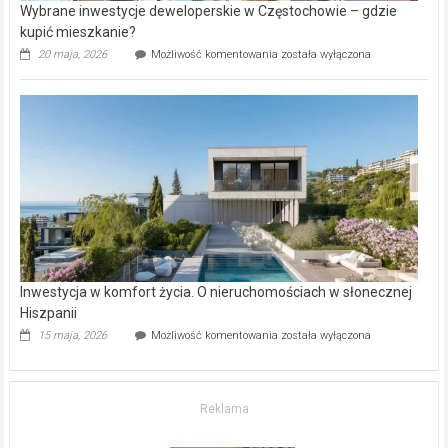
Wybrane inwestycje deweloperskie w Częstochowie – gdzie
kupić mieszkanie?
Wybrane
20 maja, 2026
Możliwość komentowania
została wyłączona
inwestycje
deweloperskie
w Częstochowie
–
gdzie
kupić
mieszkanie?
Inwestycja w komfort życia. O nieruchomościach w słonecznej
Hiszpanii
Inwestycja
15 maja, 2026
Możliwość komentowania
została wyłączona
w komfort
życia.
O nieruchomościach
w słonecznej
Reklama
Hiszpanii