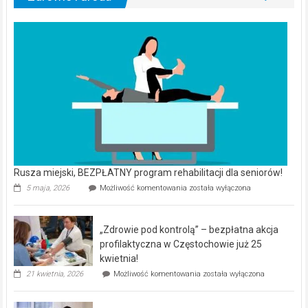
Rusza miejski, BEZPŁATNY program rehabilitacji dla seniorów!
Rusza
5 maja, 2026
Możliwość komentowania
została wyłączona
miejski,
BEZPŁATNY
program
„Zdrowie pod kontrolą” – bezpłatna akcja
rehabilitacji
dla
profilaktyczna w Częstochowie już 25
seniorów!
kwietnia!
„Zdrowie
21 kwietnia, 2026
Możliwość komentowania
została wyłączona
pod
kontrolą”
–