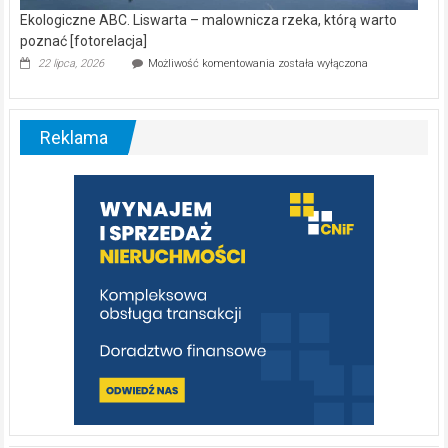
Ekologiczne ABC. Liswarta – malownicza rzeka, którą warto
poznać [fotorelacja]
Ekologiczne
22 lipca, 2026
Możliwość komentowania
została wyłączona
ABC.
Liswarta
–
malownicza
Reklama
rzeka,
którą
warto
poznać
[fotorelacja]