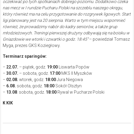
oczekiwać po tych spotkaniach dobrego poziomu. Dodatkowo czeka
nas mecz w I rundzie Pucharu Polski na szczeblu naszego okręgu,
który również ma na celu przygotowanie do rozgrywek ligowych. Start
ligi planowany jest na 20 sierpnia. Warto w tym miejscu wspomnieć
również, że prowadzimy nabór do kadry seniorów, a także grup
młodzieżowych. Treningi pierwszej drużyny odbywają się na boisku w
Gniazdowie we wtorki i czwartki o godz. 18:45”
– powiedział Tomasz
Myga, prezes GKS Koziegłowy.
Terminarz sparingów:
–
22.07.
– piątek, godz.
19:00
Liswarta Popów
–
30.07.
– sobota, godz.
17:00
MKS II Myszków
–
02.08.
wtorek, godz.
18:00
Jura Niegowa
–
6.08.
sobota, godz.
18:00
Sokół Olsztyn
–
13.08
. sobota, godz.
18:00
Rywal w Pucharze Polski
K KIK