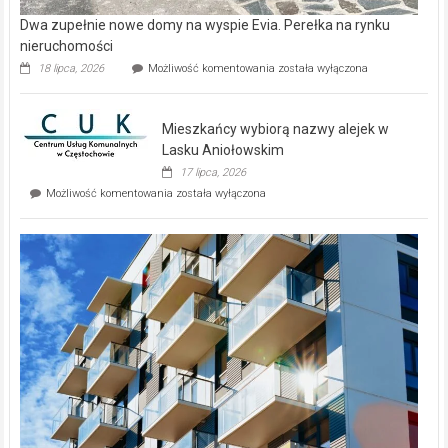
Dwa zupełnie nowe domy na wyspie Evia. Perełka na rynku
nieruchomości
Dwa
18 lipca, 2026
Możliwość komentowania
została wyłączona
zupełnie
nowe
domy
Mieszkańcy wybiorą nazwy alejek w
na
wyspie
Lasku Aniołowskim
Evia.
17 lipca, 2026
Perełka
Mieszkańcy
Możliwość komentowania
została wyłączona
na
wybiorą
rynku
nazwy
nieruchomości
alejek
w
Lasku
Aniołowskim