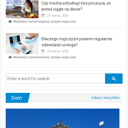
Czy można schudnąć bez poczucia, że
bezpłatna
akcja
jesteś ciągle na diecie?
profilaktyczna
25 marca, 2026
w
Czy
Możliwość komentowania
została wyłączona
Częstochowie
można
już
schudnąć
25
bez
kwietnia!
Dlaczego mężczyźni powinni regularnie
poczucia,
że
odwiedzać urologa?
jesteś
24 marca, 2026
ciągle
Dlaczego
Możliwość komentowania
została wyłączona
na
mężczyźni
diecie?
powinni
regularnie
odwiedzać
urologa?
Dom