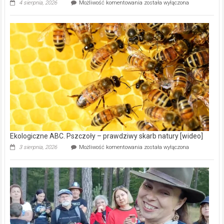
Ekologiczne
4 sierpnia, 2026
Możliwość komentowania
została wyłączona
ABC.
Gmina
Wręczyca
Wielka
z
dofinansowaniem
ponad
15,6
mln
na
modernizację
oczyszczalni
ścieków
[wideo]
Ekologiczne ABC. Pszczoły – prawdziwy skarb natury [wideo]
Ekologiczne
3 sierpnia, 2026
Możliwość komentowania
została wyłączona
ABC.
Pszczoły
–
prawdziwy
skarb
natury
[wideo]