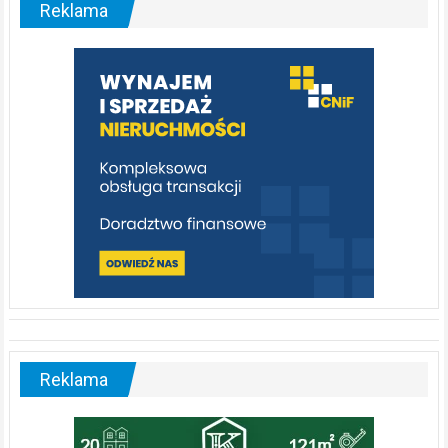
Reklama
rzeka,
którą
warto
poznać
[fotorelacja]
Reklama