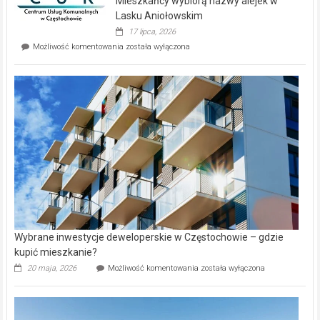
Mieszkańcy wybiorą nazwy alejek w
na
wyspie
Lasku Aniołowskim
Evia.
17 lipca, 2026
Perełka
Mieszkańcy
Możliwość komentowania
została wyłączona
na
wybiorą
rynku
nazwy
nieruchomości
alejek
w
Lasku
Aniołowskim
Wybrane inwestycje deweloperskie w Częstochowie – gdzie
kupić mieszkanie?
Wybrane
20 maja, 2026
Możliwość komentowania
została wyłączona
inwestycje
deweloperskie
w Częstochowie
–