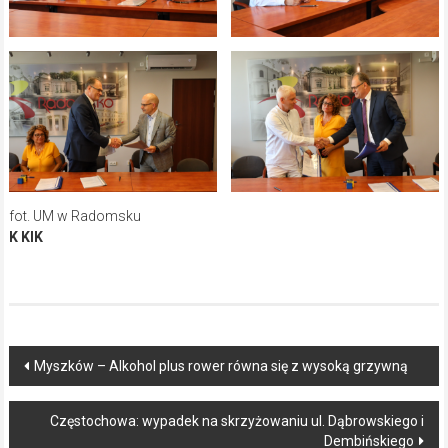
fot. UM w Radomsku
K KIK
Post
Myszków – Alkohol plus rower równa się z wysoką grzywną
navigation
Częstochowa: wypadek na skrzyżowaniu ul. Dąbrowskiego i
Dembińskiego