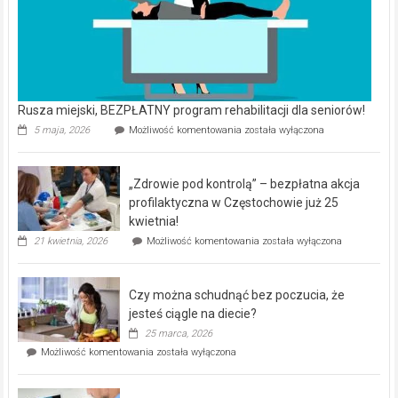
Rusza miejski, BEZPŁATNY program rehabilitacji dla seniorów!
Rusza
5 maja, 2026
Możliwość komentowania
została wyłączona
miejski,
BEZPŁATNY
program
„Zdrowie pod kontrolą” – bezpłatna akcja
rehabilitacji
dla
profilaktyczna w Częstochowie już 25
seniorów!
kwietnia!
„Zdrowie
21 kwietnia, 2026
Możliwość komentowania
została wyłączona
pod
kontrolą”
–
Czy można schudnąć bez poczucia, że
bezpłatna
akcja
jesteś ciągle na diecie?
profilaktyczna
25 marca, 2026
w
Czy
Możliwość komentowania
została wyłączona
Częstochowie
można
już
schudnąć
25
bez
kwietnia!