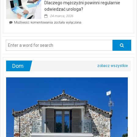
Dlaczego mężczyźni powinni regularnie
poczucia,
że
odwiedzać urologa?
jesteś
24 marca, 2026
ciągle
Dlaczego
Możliwość komentowania
została wyłączona
na
mężczyźni
diecie?
powinni
regularnie
odwiedzać
urologa?
Dom