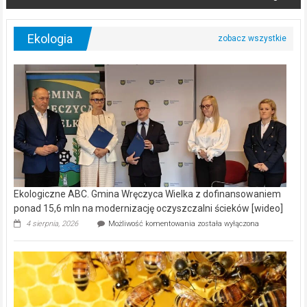
Ekologia
Ekologiczne ABC. Gmina Wręczyca Wielka z dofinansowaniem
ponad 15,6 mln na modernizację oczyszczalni ścieków [wideo]
Ekologiczne
4 sierpnia, 2026
Możliwość komentowania
została wyłączona
ABC.
Gmina
Wręczyca
Wielka
z
dofinansowaniem
ponad