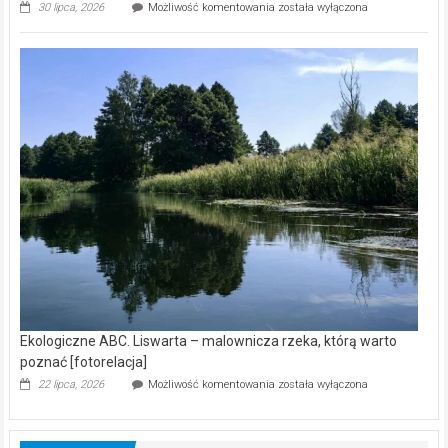
Ekologiczne
30 lipca, 2026
Możliwość komentowania
została wyłączona
ABC.
Z
kamerą
wśród
nietoperzy
[wideo]
Ekologiczne ABC. Liswarta – malownicza rzeka, którą warto
poznać [fotorelacja]
Ekologiczne
22 lipca, 2026
Możliwość komentowania
została wyłączona
ABC.
Liswarta
–
malownicza