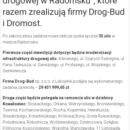
drogowej w Radomsku”, które
razem zrealizują firmy Drog-Bud
i Dromost.
Po zakończeniu zadania nowe oblicze zyska łącznie
35 ulic
w
mieście Radomsko.
Pierwsza część inwestycji dotyczyć będzie modernizacji
infrastruktury drogowej ulic:
Kilińskiego, ul. Szarych Szeregów, ul.
Pana Tadeusza, ul. Gerwazego, ul. Protazego, ul. Wojskiego, ul.
Sienkiewicza.
Firma Drog-Bud
sp. z o.o. z Lubojenki podjęła się wykonania tego
zadania za kwotę –
29 431 999,65 zł
.
Druga część będzie polegała na remoncie ulic w dzielnicy
Kowalowiec:
Słowackiego, Orkana, Wierzyńskiego, Broniewskiego,
Tuwima, Kochanowskiego, Rocha, Kopernika, Heweliusza,
Śniadeckiego, Kotarbińskiego, Królowej Bony, Grota Roweckiego,
Południowa, Robotnicza, Wróblewskiego, Dzielnicowa, Gołębia,
Północna, Kusocińskiego, Wspólna, Warszawska, 11 Listopada,