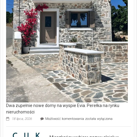
Dwa zupełnie nowe domy na wyspie Evia. Perełka na rynku
nieruchomości
Dwa
18 lipca, 2026
Możliwość komentowania
została wyłączona
zupełnie
nowe
domy