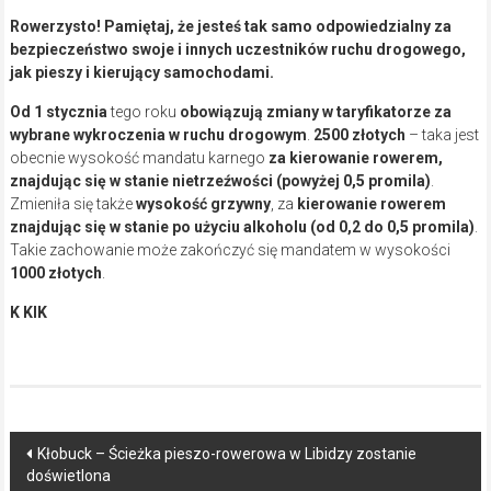
Rowerzysto! Pamiętaj, że jesteś tak samo odpowiedzialny za
bezpieczeństwo swoje i innych uczestników ruchu drogowego,
jak pieszy i kierujący samochodami.
Od 1 stycznia
tego roku
obowiązują zmiany w taryfikatorze za
wybrane wykroczenia w ruchu drogowym
.
2500 złotych
– taka jest
obecnie wysokość mandatu karnego
za kierowanie rowerem,
znajdując się w stanie nietrzeźwości (powyżej 0,5 promila)
.
Zmieniła się także
wysokość grzywny
, za
kierowanie rowerem
znajdując się w stanie po użyciu alkoholu (od 0,2 do 0,5 promila)
.
Takie zachowanie może zakończyć się mandatem w wysokości
1000 złotych
.
K KIK
Post
Kłobuck – Ścieżka pieszo-rowerowa w Libidzy zostanie
doświetlona
navigation