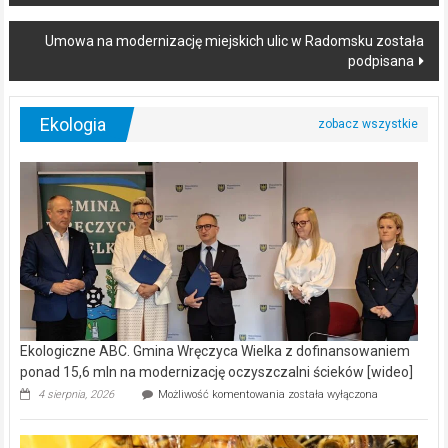
Umowa na modernizację miejskich ulic w Radomsku została
podpisana
Ekologia
Ekologiczne ABC. Gmina Wręczyca Wielka z dofinansowaniem
ponad 15,6 mln na modernizację oczyszczalni ścieków [wideo]
Ekologiczne
4 sierpnia, 2026
Możliwość komentowania
została wyłączona
ABC.
Gmina
Wręczyca