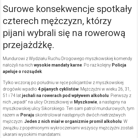
Surowe konsekwencje spotkały
czterech mężczyzn, którzy
pijani wybrali się na rowerową
przejażdżkę.
Mundurowi z Wydziału Ruchu Drogowego myszkowskiej komendy
nałożyli na nich
wysokie mandaty karne
. Po raz kolejny
Policja
apeluje o rozsądek
.
Tylko wczoraj po południu w ręce policjantów z myszkowskiej
drogówki wpadło
4 pijanych cyklistów
. Mężczyźni w wieku 26, 31,
51 i 74 lat
jechali na rowerach pod wpływem alkoholu
. Pierwszy z
nich „wpadł” na ulicy Orzeszkowej w
Myszkowie
, a następny na
myszkowskiej ulicy Sikorskiego. Ten sam patrol mundurowych, tym
razem w
Poraju
skontrolował następnych dwóch nietrzeźwych
mężczyzn.
Jeden z nich miał w organizmie promil alkoholu
. W
związku z popełnionymi wykroczeniami wszyscy mężczyźni zostali
ukarani wysokimi mandatami.