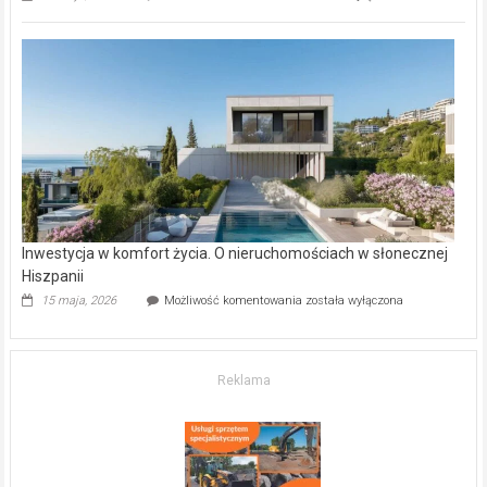
inwestycje
deweloperskie
w Częstochowie
–
gdzie
kupić
mieszkanie?
Inwestycja w komfort życia. O nieruchomościach w słonecznej
Hiszpanii
Inwestycja
15 maja, 2026
Możliwość komentowania
została wyłączona
w komfort
życia.
O nieruchomościach
w słonecznej
Reklama
Hiszpanii