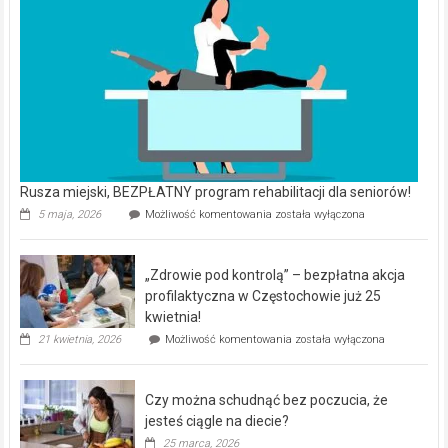
Rusza miejski, BEZPŁATNY program rehabilitacji dla seniorów!
Rusza
5 maja, 2026
Możliwość komentowania
została wyłączona
miejski,
BEZPŁATNY
program
„Zdrowie pod kontrolą” – bezpłatna akcja
rehabilitacji
dla
profilaktyczna w Częstochowie już 25
seniorów!
kwietnia!
„Zdrowie
21 kwietnia, 2026
Możliwość komentowania
została wyłączona
pod
kontrolą”
–
Czy można schudnąć bez poczucia, że
bezpłatna
akcja
jesteś ciągle na diecie?
profilaktyczna
25 marca, 2026