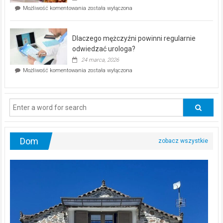
w
Czy
Możliwość komentowania
została wyłączona
Częstochowie
można
już
schudnąć
25
bez
kwietnia!
Dlaczego mężczyźni powinni regularnie
poczucia,
że
odwiedzać urologa?
jesteś
24 marca, 2026
ciągle
Dlaczego
Możliwość komentowania
została wyłączona
na
mężczyźni
diecie?
powinni
regularnie
odwiedzać
urologa?
Dom