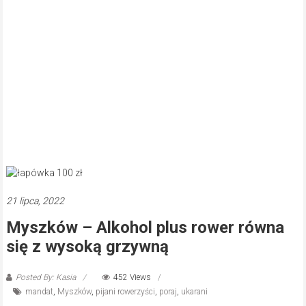
21 lipca, 2022
Myszków – Alkohol plus rower równa
się z wysoką grzywną
Posted By: Kasia
452 Views
mandat
,
Myszków
,
pijani rowerzyści
,
poraj
,
ukarani