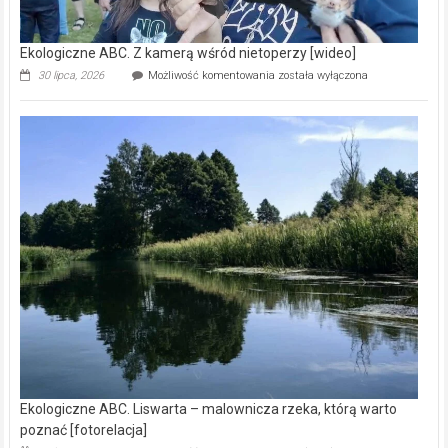
Ekologiczne ABC. Z kamerą wśród nietoperzy [wideo]
Ekologiczne
30 lipca, 2026
Możliwość komentowania
została wyłączona
ABC.
Z
kamerą
wśród
nietoperzy
[wideo]
Ekologiczne ABC. Liswarta – malownicza rzeka, którą warto
poznać [fotorelacja]