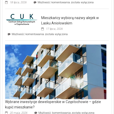
Dwa
18 lipca, 2026
Możliwość komentowania
została wyłączona
zupełnie
nowe
domy
Mieszkańcy wybiorą nazwy alejek w
na
wyspie
Lasku Aniołowskim
Evia.
17 lipca, 2026
Perełka
Mieszkańcy
Możliwość komentowania
została wyłączona
na
wybiorą
rynku
nazwy
nieruchomości
alejek
w
Lasku
Aniołowskim
Wybrane inwestycje deweloperskie w Częstochowie – gdzie
kupić mieszkanie?
Wybrane
20 maja, 2026
Możliwość komentowania
została wyłączona