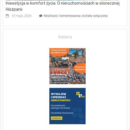
Inwestycja w komfort życia. O nieruchomościach w słonecznej
Hiszpanii
Inwestycja
15 maja, 2026
Możliwość komentowania
została wyłączona
w komfort
życia.
O nieruchomościach
w słonecznej
Reklama
Hiszpanii