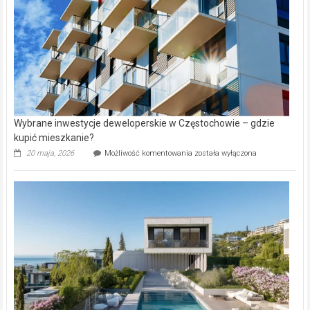
Aniołowskim
Wybrane inwestycje deweloperskie w Częstochowie – gdzie
kupić mieszkanie?
Wybrane
20 maja, 2026
Możliwość komentowania
została wyłączona
inwestycje
deweloperskie
w Częstochowie
–
gdzie
kupić
mieszkanie?