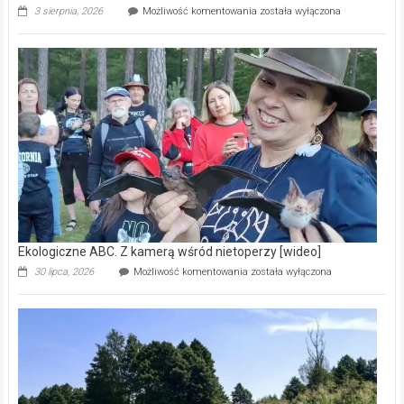
Ekologiczne
3 sierpnia, 2026
Możliwość komentowania
została wyłączona
ABC.
Pszczoły
–
prawdziwy
skarb
natury
[wideo]
Ekologiczne ABC. Z kamerą wśród nietoperzy [wideo]
Ekologiczne
30 lipca, 2026
Możliwość komentowania
została wyłączona
ABC.
Z
kamerą
wśród
nietoperzy
[wideo]