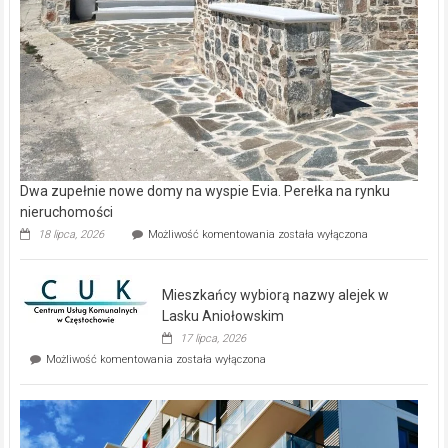
Dwa zupełnie nowe domy na wyspie Evia. Perełka na rynku
nieruchomości
Dwa
18 lipca, 2026
Możliwość komentowania
została wyłączona
zupełnie
nowe
domy
Mieszkańcy wybiorą nazwy alejek w
na
wyspie
Lasku Aniołowskim
Evia.
17 lipca, 2026
Perełka
Mieszkańcy
Możliwość komentowania
została wyłączona
na
wybiorą
rynku
nazwy
nieruchomości
alejek
w
Lasku