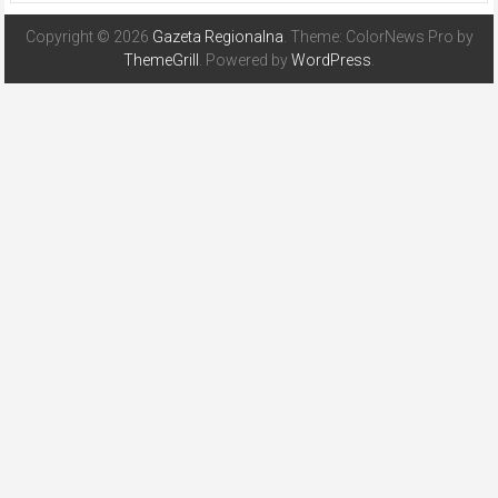
Copyright © 2026
Gazeta Regionalna
. Theme: ColorNews Pro by
ThemeGrill
. Powered by
WordPress
.