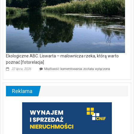
Ekologiczne ABC. Liswarta – malownicza rzeka, którą warto
poznać [fotorelacja]
Ekologiczne
22 lipca, 2026
Możliwość komentowania
została wyłączona
ABC.
Liswarta
–
malownicza
Reklama
rzeka,
którą
warto
poznać
[fotorelacja]