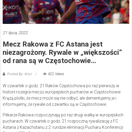
21 lipca, 2022
Mecz Rakowa z FC Astana jest
niezagrożony. Rywale w „większości”
od rana są w Częstochowie…
Posted By: Artur
422 Views
W czwartek o godz. 21 Raków Częstochowa po raz pierwszy w
historii rozegra meczu europejskich pucharów w Częstochowie.
Krążą plotki, że mecz może się nie odbyć, ale dementujemy je i
informujemy, że rywale od czwartku są w Częstochowie.
Piłkarze Rakowa rozpoczynają po raz drugi walkę w europejskich
pucharach. W czwartek o godz. 21 rozpoczną rywalizację z FC
Astana z Kazachstanu z 2. rundzie eliminacji Pucharu Konferencji