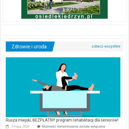
Zdrowie i uroda
Rusza miejski, BEZPŁATNY program rehabilitacji dla seniorów!
Rusza
5 maja, 2026
Możliwość komentowania
została wyłączona