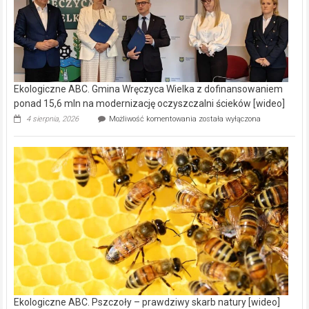
Ekologiczne ABC. Gmina Wręczyca Wielka z dofinansowaniem
ponad 15,6 mln na modernizację oczyszczalni ścieków [wideo]
Ekologiczne
4 sierpnia, 2026
Możliwość komentowania
została wyłączona
ABC.
Gmina
Wręczyca
Wielka
z
dofinansowaniem
ponad
15,6
mln
na
modernizację
oczyszczalni
ścieków
[wideo]
Ekologiczne ABC. Pszczoły – prawdziwy skarb natury [wideo]