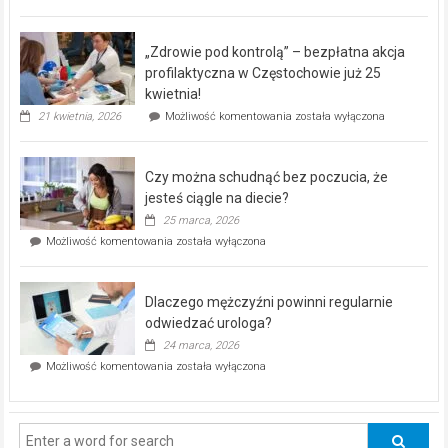
miejski,
BEZPŁATNY
program
„Zdrowie pod kontrolą” – bezpłatna akcja
rehabilitacji
dla
profilaktyczna w Częstochowie już 25
seniorów!
kwietnia!
„Zdrowie
21 kwietnia, 2026
Możliwość komentowania
została wyłączona
pod
kontrolą”
–
Czy można schudnąć bez poczucia, że
bezpłatna
akcja
jesteś ciągle na diecie?
profilaktyczna
25 marca, 2026
w
Czy
Możliwość komentowania
została wyłączona
Częstochowie
można
już
schudnąć
25
bez
kwietnia!
Dlaczego mężczyźni powinni regularnie
poczucia,
że
odwiedzać urologa?
jesteś
24 marca, 2026
ciągle
Dlaczego
Możliwość komentowania
została wyłączona
na
mężczyźni
diecie?
powinni
regularnie
odwiedzać
urologa?