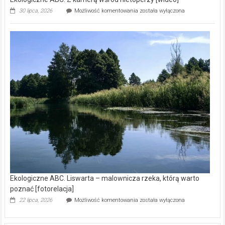
Ekologiczne
30 lipca, 2026
Możliwość komentowania
została wyłączona
ABC.
Z
kamerą
wśród
nietoperzy
[wideo]
Ekologiczne ABC. Liswarta – malownicza rzeka, którą warto
poznać [fotorelacja]
Ekologiczne
22 lipca, 2026
Możliwość komentowania
została wyłączona
ABC.
Liswarta
–