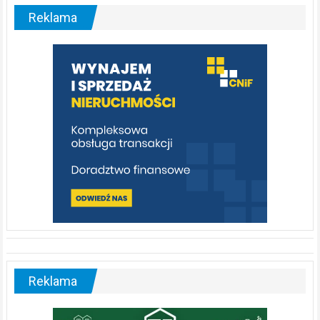
malownicza
Reklama
rzeka,
którą
warto
poznać
[fotorelacja]
Reklama