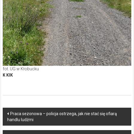
fot. UG w Kłobucku
K KIK
Post
Praca sezonowa – policja ostrzega, jak nie stać się ofiarą
handlu ludźmi
navigation