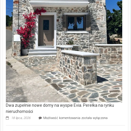
Dwa zupełnie nowe domy na wyspie Evia. Perełka na rynku
nieruchomości
Dwa
18 lipca, 2026
Możliwość komentowania
została wyłączona
zupełnie
nowe