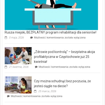
Rusza miejski, BEZPŁATNY program rehabilitacji dla seniorów!
Rusza
5 maja, 2026
Możliwość komentowania
została wyłączona
miejski,
BEZPŁATNY
program
„Zdrowie pod kontrolą” – bezpłatna akcja
rehabilitacji
dla
profilaktyczna w Częstochowie już 25
seniorów!
kwietnia!
„Zdrowie
21 kwietnia, 2026
Możliwość komentowania
została wyłączona
pod
kontrolą”
–
Czy można schudnąć bez poczucia, że
bezpłatna
akcja
jesteś ciągle na diecie?
profilaktyczna
25 marca, 2026
w
Czy
Możliwość komentowania
została wyłączona
Częstochowie
można
już
schudnąć
25