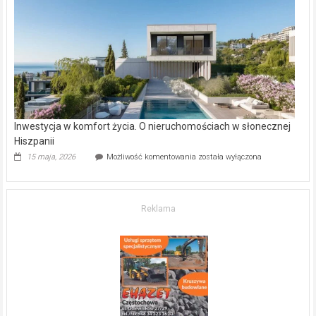
–
gdzie
kupić
mieszkanie?
Inwestycja w komfort życia. O nieruchomościach w słonecznej
Hiszpanii
Inwestycja
15 maja, 2026
Możliwość komentowania
została wyłączona
w komfort
życia.
O nieruchomościach
w słonecznej
Reklama
Hiszpanii