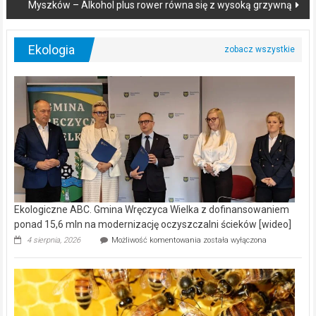
Myszków – Alkohol plus rower równa się z wysoką grzywną
Ekologia
Ekologiczne ABC. Gmina Wręczyca Wielka z dofinansowaniem
ponad 15,6 mln na modernizację oczyszczalni ścieków [wideo]
Ekologiczne
4 sierpnia, 2026
Możliwość komentowania
została wyłączona
ABC.
Gmina
Wręczyca
Wielka
z
dofinansowaniem