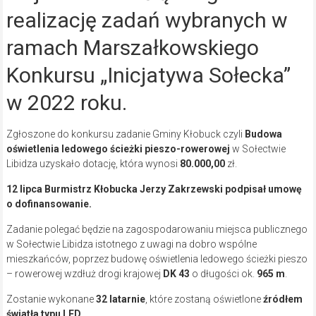
realizację zadań wybranych w
ramach Marszałkowskiego
Konkursu „Inicjatywa Sołecka”
w 2022 roku.
Zgłoszone do konkursu zadanie Gminy Kłobuck czyli
Budowa
oświetlenia ledowego ścieżki pieszo-rowerowej
w Sołectwie
Libidza uzyskało dotację, która wynosi
80.000,00
zł.
12 lipca Burmistrz Kłobucka Jerzy Zakrzewski podpisał umowę
o dofinansowanie.
Zadanie polegać będzie na zagospodarowaniu miejsca publicznego
w Sołectwie Libidza istotnego z uwagi na dobro wspólne
mieszkańców, poprzez budowę oświetlenia ledowego ścieżki pieszo
– rowerowej wzdłuż drogi krajowej
DK 43
o długości ok.
965 m
.
Zostanie wykonane
32 latarnie
, które zostaną oświetlone
źródłem
światła typu LED
.