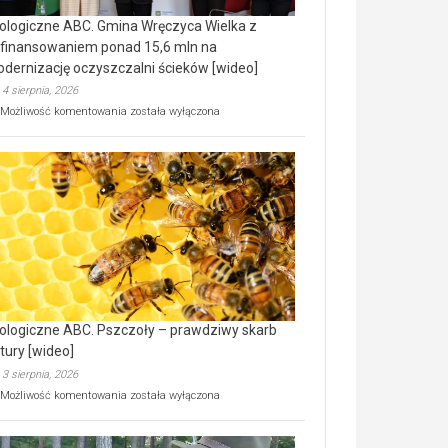
ologiczne ABC. Gmina Wręczyca Wielka z
finansowaniem ponad 15,6 mln na
dernizację oczyszczalni ścieków [wideo]
4 sierpnia, 2026
Ekologiczne
Możliwość komentowania
została wyłączona
ABC.
Gmina
Wręczyca
Wielka
z
dofinansowaniem
ponad
15,6
mln
na
modernizację
oczyszczalni
ścieków
ologiczne ABC. Pszczoły – prawdziwy skarb
[wideo]
tury [wideo]
3 sierpnia, 2026
Ekologiczne
Możliwość komentowania
została wyłączona
ABC.
Pszczoły
–