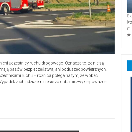
Ek
kt
ronieni uczestnicy ruchu drogowego. Oznacza to, że nie są
 mają pasów bezpieczeństwa, ani poduszek powietrznych.
uczestnikami ruchu – różnica polega na tym, że wobec
ypadek z ich udziałem niesie za sobą niezwykle poważne