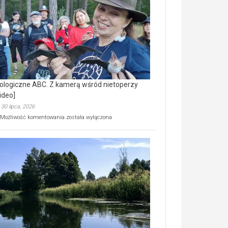
prawdziwy
skarb
natury
[wideo]
ologiczne ABC. Z kamerą wśród nietoperzy
ideo]
30 lipca, 2026
Ekologiczne
Możliwość komentowania
została wyłączona
ABC.
Z
kamerą
wśród
nietoperzy
[wideo]