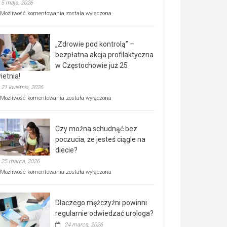
5 maja, 2026
Rusza
Możliwość komentowania
została wyłączona
miejski,
BEZPŁATNY
program
„Zdrowie pod kontrolą” –
rehabilitacji
dla
bezpłatna akcja profilaktyczna
seniorów!
w Częstochowie już 25
ietnia!
21 kwietnia, 2026
„Zdrowie
Możliwość komentowania
została wyłączona
pod
kontrolą”
–
Czy można schudnąć bez
bezpłatna
akcja
poczucia, że jesteś ciągle na
profilaktyczna
diecie?
w
25 marca, 2026
Częstochowie
już
Czy
Możliwość komentowania
została wyłączona
25
można
kwietnia!
schudnąć
bez
Dlaczego mężczyźni powinni
poczucia,
że
regularnie odwiedzać urologa?
jesteś
24 marca, 2026