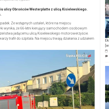
iu ulicy Obrońców Westerplatte z ulicą Kisielewskiego.
.
padek. Ze wstępnych ustaleń, które na miejscu
wki wynika, że 66-letni kierujący samochodem osobowym
wszeństwa jadącemu ulicą Kisielewskiego motorowerzyście.
zy trafił do szpitala. Na miejscu trwają działania z udziałem
Ek
[w