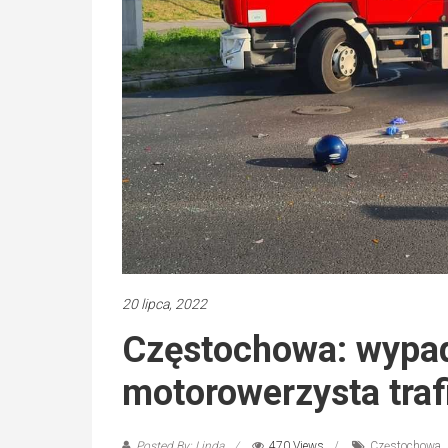
20 lipca, 2022
Częstochowa: wypad
motorowerzysta trafi
Posted By: Linda
470 Views
Częstochowa
,