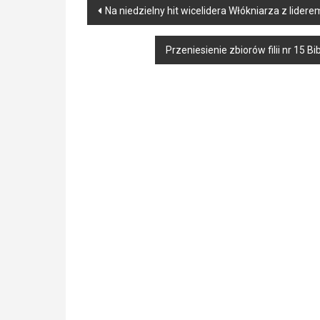
Post
Na niedzielny hit wicelidera Włókniarza z lide
navigation
Przeniesienie zbiorów filii nr 15 