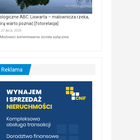
ologiczne ABC. Liswarta – malownicza rzeka,
órą warto poznać [fotorelacja]
22 lipca, 2026
Ekologiczne
Możliwość komentowania
została wyłączona
ABC.
Liswarta
–
malownicza
rzeka,
którą
Reklama
warto
poznać
[fotorelacja]