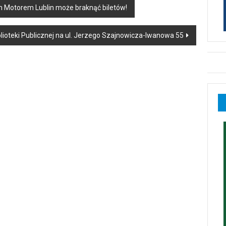
rem Motorem Lublin może braknąć biletów!
Biblioteki Publicznej na ul. Jerzego Szajnowicza-Iwanowa 55