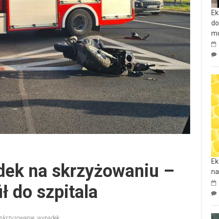
Ek
do
mo
Ek
ek na skrzyżowaniu –
na
ł do szpitala
skrzyżowanie
,
wypadek