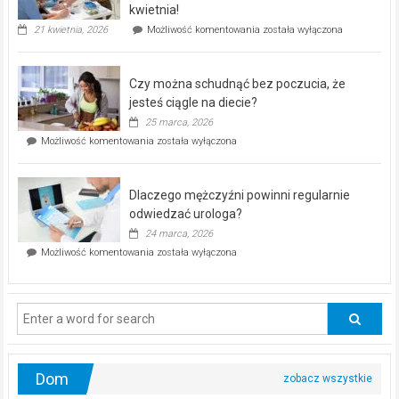
seniorów!
kwietnia!
„Zdrowie
21 kwietnia, 2026
Możliwość komentowania
została wyłączona
pod
kontrolą”
–
Czy można schudnąć bez poczucia, że
bezpłatna
akcja
jesteś ciągle na diecie?
profilaktyczna
25 marca, 2026
w
Czy
Możliwość komentowania
została wyłączona
Częstochowie
można
już
schudnąć
25
bez
kwietnia!
Dlaczego mężczyźni powinni regularnie
poczucia,
że
odwiedzać urologa?
jesteś
24 marca, 2026
ciągle
Dlaczego
Możliwość komentowania
została wyłączona
na
mężczyźni
diecie?
powinni
regularnie
odwiedzać
urologa?
Dom