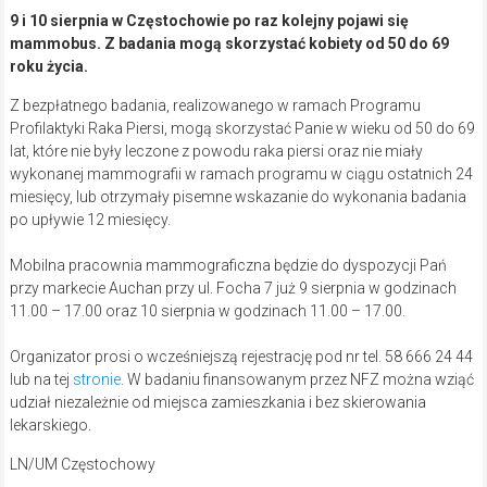
9 i 10 sierpnia w Częstochowie po raz kolejny pojawi się
mammobus. Z badania mogą skorzystać kobiety od 50 do 69
roku życia.
Z bezpłatnego badania, realizowanego w ramach Programu
Profilaktyki Raka Piersi, mogą skorzystać Panie w wieku od 50 do 69
lat, które nie były leczone z powodu raka piersi oraz nie miały
wykonanej mammografii w ramach programu w ciągu ostatnich 24
miesięcy, lub otrzymały pisemne wskazanie do wykonania badania
po upływie 12 miesięcy.
Mobilna pracownia mammograficzna będzie do dyspozycji Pań
przy markecie Auchan przy ul. Focha 7 już 9 sierpnia w godzinach
11.00 – 17.00 oraz 10 sierpnia w godzinach 11.00 – 17.00.
Organizator prosi o wcześniejszą rejestrację pod nr tel. 58 666 24 44
lub na tej
stronie
. W badaniu finansowanym przez NFZ można wziąć
udział niezależnie od miejsca zamieszkania i bez skierowania
lekarskiego.
LN/UM Częstochowy