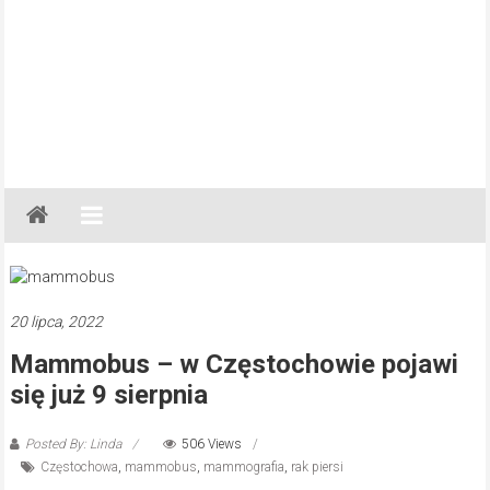
Gazeta
Regionalna
Częstochowa,
Kłobuck,
Lubliniec,
20 lipca, 2022
Myszków
Mammobus – w Częstochowie pojawi
się już 9 sierpnia
Posted By: Linda
506 Views
Częstochowa
,
mammobus
,
mammografia
,
rak piersi