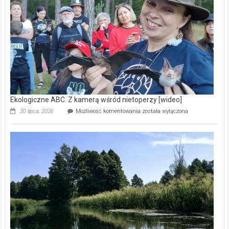
skarb
natury
[wideo]
Ekologiczne ABC. Z kamerą wśród nietoperzy [wideo]
Ekologiczne
30 lipca, 2026
Możliwość komentowania
została wyłączona
ABC.
Z
kamerą
wśród
nietoperzy
[wideo]