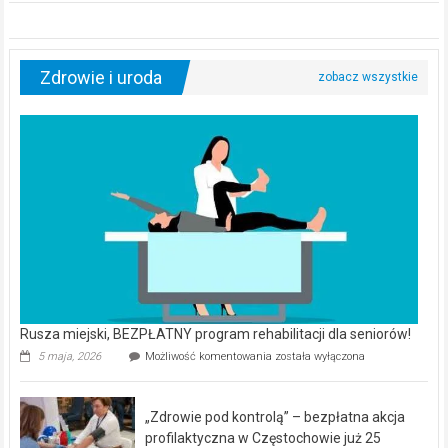
Zdrowie i uroda
Rusza miejski, BEZPŁATNY program rehabilitacji dla seniorów!
Rusza
5 maja, 2026
Możliwość komentowania
została wyłączona
miejski,
BEZPŁATNY
program
„Zdrowie pod kontrolą” – bezpłatna akcja
rehabilitacji
dla
profilaktyczna w Częstochowie już 25