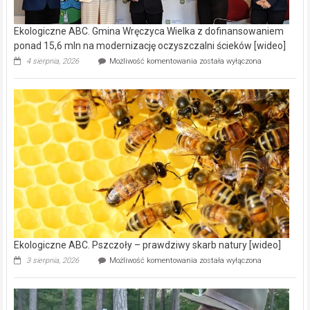
Ekologiczne ABC. Gmina Wręczyca Wielka z dofinansowaniem
ponad 15,6 mln na modernizację oczyszczalni ścieków [wideo]
Ekologiczne
4 sierpnia, 2026
Możliwość komentowania
została wyłączona
ABC.
Gmina
Wręczyca
Wielka
z
dofinansowaniem
ponad
15,6
mln
na
modernizację
oczyszczalni
ścieków
[wideo]
Ekologiczne ABC. Pszczoły – prawdziwy skarb natury [wideo]
Ekologiczne
3 sierpnia, 2026
Możliwość komentowania
została wyłączona
ABC.
Pszczoły
–
prawdziwy