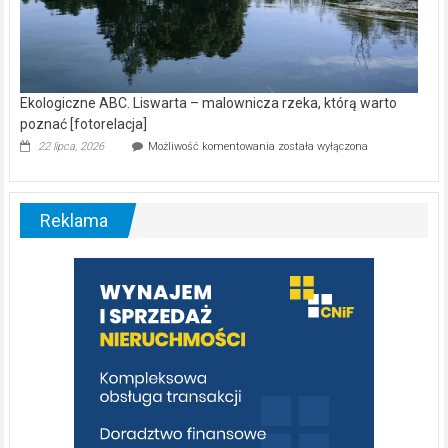
Ekologiczne ABC. Liswarta – malownicza rzeka, którą warto
poznać [fotorelacja]
Ekologiczne
22 lipca, 2026
Możliwość komentowania
została wyłączona
ABC.
Liswarta
–
malownicza
Reklama
rzeka,
którą
warto
poznać
[fotorelacja]