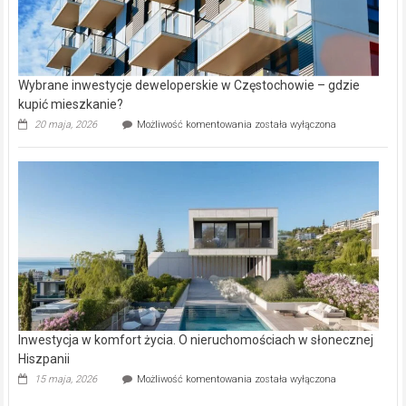
Wybrane inwestycje deweloperskie w Częstochowie – gdzie
kupić mieszkanie?
Wybrane
20 maja, 2026
Możliwość komentowania
została wyłączona
inwestycje
deweloperskie
w Częstochowie
–
gdzie
kupić
mieszkanie?
Inwestycja w komfort życia. O nieruchomościach w słonecznej
Hiszpanii
Inwestycja
15 maja, 2026
Możliwość komentowania
została wyłączona
w komfort