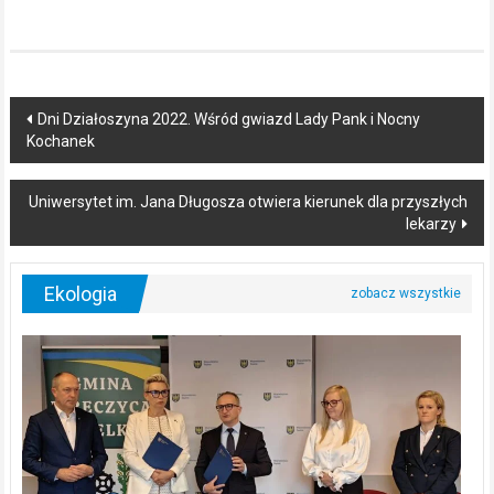
Post
Dni Działoszyna 2022. Wśród gwiazd Lady Pank i Nocny
Kochanek
navigation
Uniwersytet im. Jana Długosza otwiera kierunek dla przyszłych
lekarzy
Ekologia