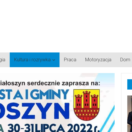
gia
Kultura i rozrywka
Praca
Motoryzacja
Dom