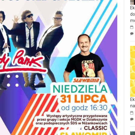
Ek
do
mo
Ek
na