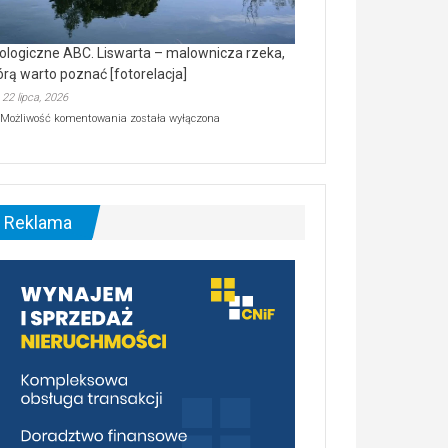
ologiczne ABC. Liswarta – malownicza rzeka,
órą warto poznać [fotorelacja]
22 lipca, 2026
Ekologiczne
Możliwość komentowania
została wyłączona
ABC.
Liswarta
–
malownicza
rzeka,
którą
Reklama
warto
poznać
[fotorelacja]