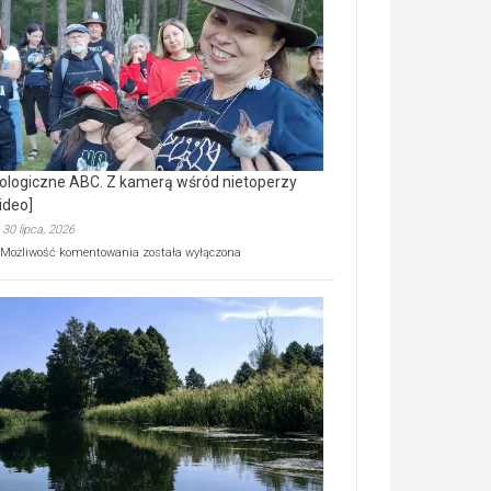
prawdziwy
skarb
natury
[wideo]
ologiczne ABC. Z kamerą wśród nietoperzy
ideo]
30 lipca, 2026
Ekologiczne
Możliwość komentowania
została wyłączona
ABC.
Z
kamerą
wśród
nietoperzy
[wideo]