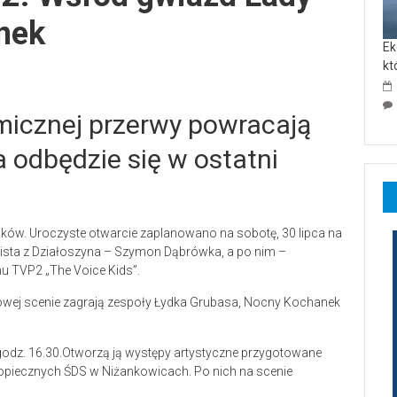
nek
Ek
kt
icznej przerwy powracają
a odbędzie się w ostatni
ków. Uroczyste otwarcie zaplanowano na sobotę, 30 lipca na
lista z Działoszyna – Szymon Dąbrówka, a po nim –
u TVP2 „The Voice Kids”.
rowej scenie zagrają zespoły Łydka Grubasa, Nocny Kochanek
 godz. 16.30.Otworzą ją występy artystyczne przygotowane
dopiecznych ŚDS w Niżankowicach. Po nich na scenie