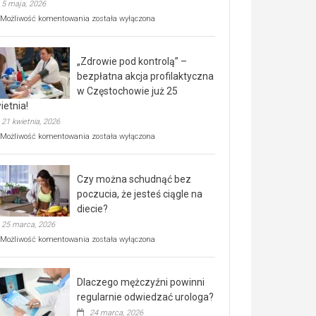
5 maja, 2026
Rusza
Możliwość komentowania
została wyłączona
miejski,
BEZPŁATNY
program
„Zdrowie pod kontrolą” –
rehabilitacji
dla
bezpłatna akcja profilaktyczna
seniorów!
w Częstochowie już 25
ietnia!
21 kwietnia, 2026
„Zdrowie
Możliwość komentowania
została wyłączona
pod
kontrolą”
–
Czy można schudnąć bez
bezpłatna
akcja
poczucia, że jesteś ciągle na
profilaktyczna
diecie?
w
25 marca, 2026
Częstochowie
już
Czy
Możliwość komentowania
została wyłączona
25
można
kwietnia!
schudnąć
bez
Dlaczego mężczyźni powinni
poczucia,
że
regularnie odwiedzać urologa?
jesteś
24 marca, 2026