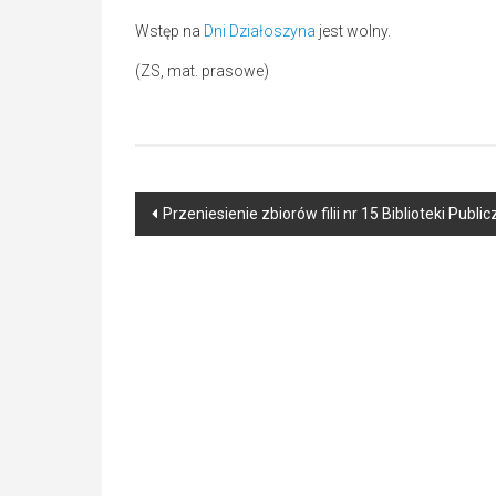
Wstęp na
Dni Działoszyna
jest wolny.
(ZS, mat. prasowe)
Post
Przeniesienie zbiorów filii nr 15 Biblioteki Pub
navigation