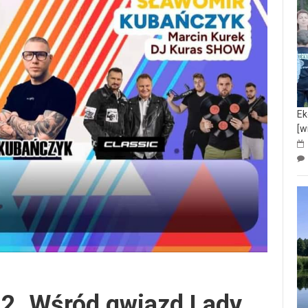
Ek
[w
22. Wśród gwiazd Lady