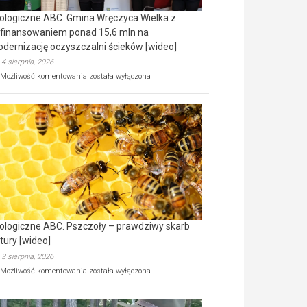
ologiczne ABC. Gmina Wręczyca Wielka z
finansowaniem ponad 15,6 mln na
dernizację oczyszczalni ścieków [wideo]
4 sierpnia, 2026
Ekologiczne
Możliwość komentowania
została wyłączona
ABC.
Gmina
Wręczyca
Wielka
z
dofinansowaniem
ponad
15,6
mln
na
modernizację
oczyszczalni
ścieków
ologiczne ABC. Pszczoły – prawdziwy skarb
[wideo]
tury [wideo]
3 sierpnia, 2026
Ekologiczne
Możliwość komentowania
została wyłączona
ABC.
Pszczoły
–