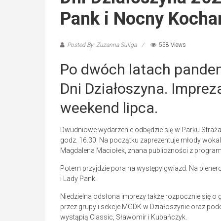
Pank i Nocny Kocha
Posted By: Zuzanna Suliga
558 Views
Po dwóch latach pandem
Dni Działoszyna. Imprez
weekend lipca.
Dwudniowe wydarzenie odbędzie się w Parku Straża
godz. 16.30. Na początku zaprezentuje młody woka
Magdalena Maciołek, znana publiczności z program
Potem przyjdzie pora na występy gwiazd. Na plene
i Lady Pank.
Niedzielna odsłona imprezy także rozpocznie się o
przez grupy i sekcje MGDK w Działoszynie oraz po
wystąpią Classic, Sławomir i Kubańczyk.