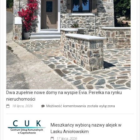
Dwa zupełnie nowe domy na wyspie Evia. Perełka na rynku
nieruchomości
Dwa
18 lipca, 2026
Możliwość komentowania
została wyłączona
zupełnie
nowe
domy
Mieszkańcy wybiorą nazwy alejek w
na
wyspie
Lasku Aniołowskim
Evia.
17 lipca, 2026