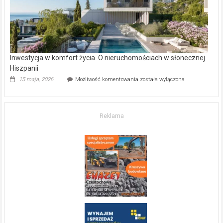
Inwestycja w komfort życia. O nieruchomościach w słonecznej
Hiszpanii
Inwestycja
15 maja, 2026
Możliwość komentowania
została wyłączona
w komfort
życia.
O nieruchomościach
w słonecznej
Reklama
Hiszpanii