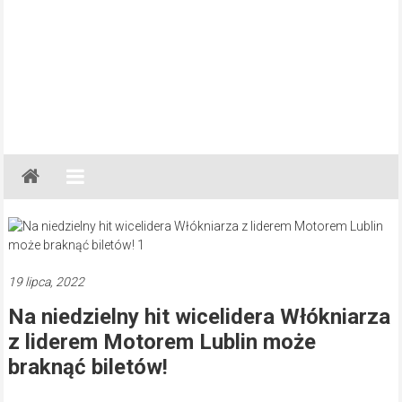
Gazeta
Regionalna
Częstochowa,
Kłobuck,
Lubliniec,
19 lipca, 2022
Myszków
Na niedzielny hit wicelidera Włókniarza
z liderem Motorem Lublin może
braknąć biletów!