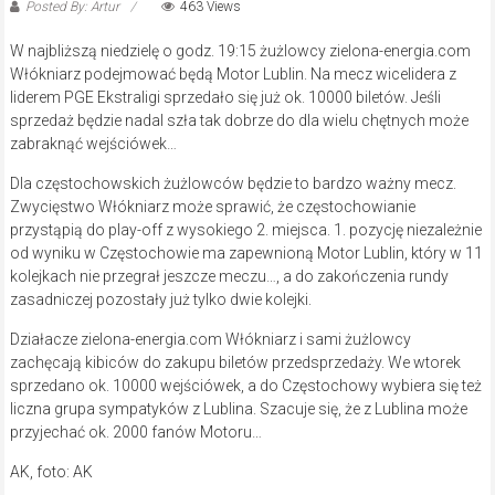
Posted By: Artur
463 Views
W najbliższą niedzielę o godz. 19:15 żużlowcy zielona-energia.com
Włókniarz podejmować będą Motor Lublin. Na mecz wicelidera z
liderem PGE Ekstraligi sprzedało się już ok. 10000 biletów. Jeśli
sprzedaż będzie nadal szła tak dobrze do dla wielu chętnych może
zabraknąć wejściówek…
Dla częstochowskich żużlowców będzie to bardzo ważny mecz.
Zwycięstwo Włókniarz może sprawić, że częstochowianie
przystąpią do play-off z wysokiego 2. miejsca. 1. pozycję niezależnie
od wyniku w Częstochowie ma zapewnioną Motor Lublin, który w 11
kolejkach nie przegrał jeszcze meczu…, a do zakończenia rundy
zasadniczej pozostały już tylko dwie kolejki.
Działacze zielona-energia.com Włókniarz i sami żużlowcy
zachęcają kibiców do zakupu biletów przedsprzedaży. We wtorek
sprzedano ok. 10000 wejściówek, a do Częstochowy wybiera się też
liczna grupa sympatyków z Lublina. Szacuje się, że z Lublina może
przyjechać ok. 2000 fanów Motoru…
AK, foto: AK