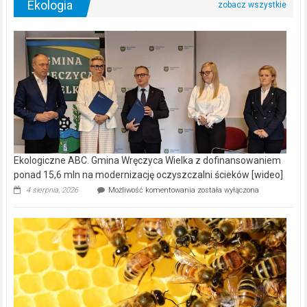
Ekologia
Ekologiczne ABC. Gmina Wręczyca Wielka z dofinansowaniem
ponad 15,6 mln na modernizację oczyszczalni ścieków [wideo]
Ekologiczne
4 sierpnia, 2026
Możliwość komentowania
została wyłączona
ABC.
Gmina
Wręczyca
Wielka
z
dofinansowaniem
ponad
15,6
mln
na