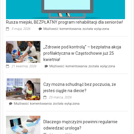
Rusza miejski, BEZPŁATNY program rehabilitacji dla seniorów!
Rusza
5 maja, 2026
Możliwość komentowania
została wyłączona
miejski,
BEZPŁATNY
program
„Zdrowie pod kontrolą” – bezpłatna akcja
rehabilitacji
dla
profilaktyczna w Częstochowie już 25
seniorów!
kwietnia!
„Zdrowie
21 kwietnia, 2026
Możliwość komentowania
została wyłączona
pod
kontrolą”
–
Czy można schudnąć bez poczucia, że
bezpłatna
akcja
jesteś ciągle na diecie?
profilaktyczna
25 marca, 2026
w
Czy
Możliwość komentowania
została wyłączona
Częstochowie
można
już
schudnąć
25
bez
kwietnia!
Dlaczego mężczyźni powinni regularnie
poczucia,
że
odwiedzać urologa?
jesteś