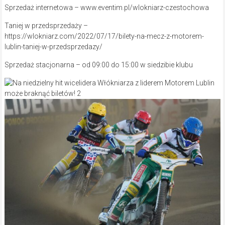
Sprzedaż internetowa – www.eventim.pl/wlokniarz-czestochowa
Taniej w przedsprzedaży –
https://wlokniarz.com/2022/07/17/bilety-na-mecz-z-motorem-
lublin-taniej-w-przedsprzedazy/
Sprzedaż stacjonarna – od 09:00 do 15:00 w siedzibie klubu