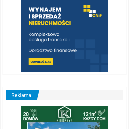
poznać
[fotorelacja]
Reklama