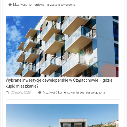
Perełka
Mieszkańcy
Możliwość komentowania
została wyłączona
na
wybiorą
rynku
nazwy
nieruchomości
alejek
w
Lasku
Aniołowskim
Wybrane inwestycje deweloperskie w Częstochowie – gdzie
kupić mieszkanie?
Wybrane
20 maja, 2026
Możliwość komentowania
została wyłączona
inwestycje
deweloperskie
w Częstochowie
–
gdzie
kupić
mieszkanie?