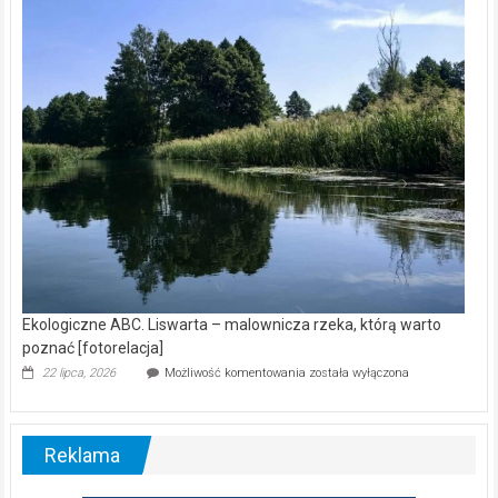
kamerą
wśród
nietoperzy
[wideo]
Ekologiczne ABC. Liswarta – malownicza rzeka, którą warto
poznać [fotorelacja]
Ekologiczne
22 lipca, 2026
Możliwość komentowania
została wyłączona
ABC.
Liswarta
–
malownicza
Reklama
rzeka,
którą
warto