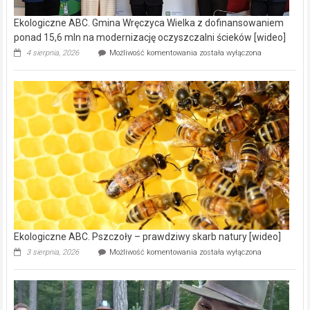
Ekologiczne ABC. Gmina Wręczyca Wielka z dofinansowaniem
ponad 15,6 mln na modernizację oczyszczalni ścieków [wideo]
Ekologiczne
4 sierpnia, 2026
Możliwość komentowania
została wyłączona
ABC.
Gmina
Wręczyca
Wielka
z
dofinansowaniem
ponad
15,6
mln
na
modernizację
oczyszczalni
ścieków
[wideo]
Ekologiczne ABC. Pszczoły – prawdziwy skarb natury [wideo]
Ekologiczne
3 sierpnia, 2026
Możliwość komentowania
została wyłączona
ABC.
Pszczoły
–
prawdziwy
skarb