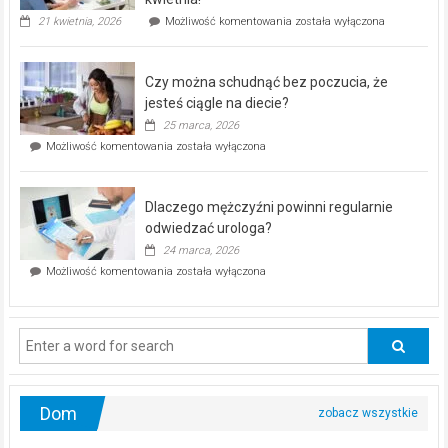
„Zdrowie
21 kwietnia, 2026
Możliwość komentowania
została wyłączona
pod
kontrolą”
–
Czy można schudnąć bez poczucia, że
bezpłatna
akcja
jesteś ciągle na diecie?
profilaktyczna
25 marca, 2026
w
Czy
Możliwość komentowania
została wyłączona
Częstochowie
można
już
schudnąć
25
bez
kwietnia!
Dlaczego mężczyźni powinni regularnie
poczucia,
że
odwiedzać urologa?
jesteś
24 marca, 2026
ciągle
Dlaczego
Możliwość komentowania
została wyłączona
na
mężczyźni
diecie?
powinni
regularnie
odwiedzać
urologa?
Dom