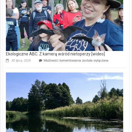
natury
[wideo]
Ekologiczne ABC. Z kamerą wśród nietoperzy [wideo]
Ekologiczne
30 lipca, 2026
Możliwość komentowania
została wyłączona
ABC.
Z
kamerą
wśród
nietoperzy
[wideo]