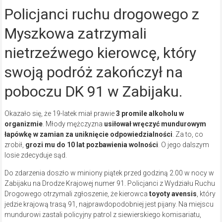
Policjanci ruchu drogowego z
Myszkowa zatrzymali
nietrzeźwego kierowcę, który
swoją podróż zakończył na
poboczu DK 91 w Zabijaku.
Okazało się, że 19-latek miał prawie
3 promile alkoholu w
organizmie
. Młody mężczyzna
usiłował wręczyć mundurowym
łapówkę
w zamian za uniknięcie odpowiedzialności
. Za to, co
zrobił,
grozi mu do 10 lat pozbawienia wolności
. O jego dalszym
losie zdecyduje sąd.
Do zdarzenia doszło w miniony piątek przed godziną 2.00 w nocy w
Zabijaku na Drodze Krajowej numer 91. Policjanci z Wydziału Ruchu
Drogowego otrzymali zgłoszenie, że kierowca
toyoty avensis
, który
jedzie krajową trasą 91, najprawdopodobniej jest pijany. Na miejscu
mundurowi zastali policyjny patrol z siewierskiego komisariatu,