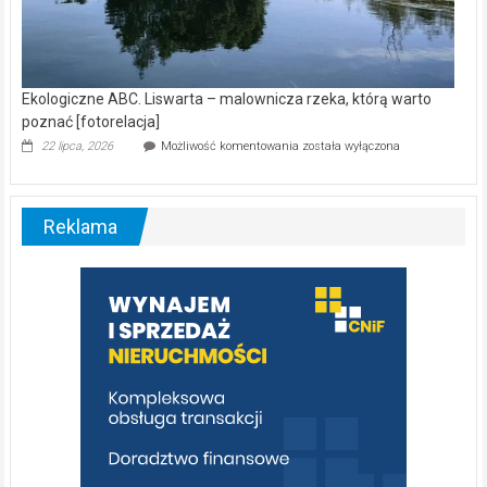
Ekologiczne ABC. Liswarta – malownicza rzeka, którą warto
poznać [fotorelacja]
Ekologiczne
22 lipca, 2026
Możliwość komentowania
została wyłączona
ABC.
Liswarta
–
malownicza
Reklama
rzeka,
którą
warto
poznać
[fotorelacja]