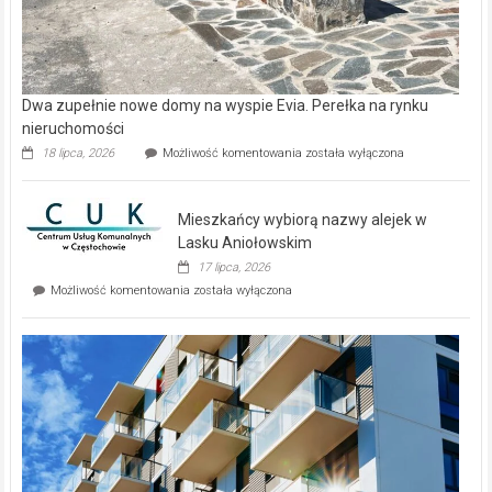
Dwa zupełnie nowe domy na wyspie Evia. Perełka na rynku
nieruchomości
Dwa
18 lipca, 2026
Możliwość komentowania
została wyłączona
zupełnie
nowe
domy
Mieszkańcy wybiorą nazwy alejek w
na
wyspie
Lasku Aniołowskim
Evia.
17 lipca, 2026
Perełka
Mieszkańcy
Możliwość komentowania
została wyłączona
na
wybiorą
rynku
nazwy
nieruchomości
alejek
w
Lasku
Aniołowskim