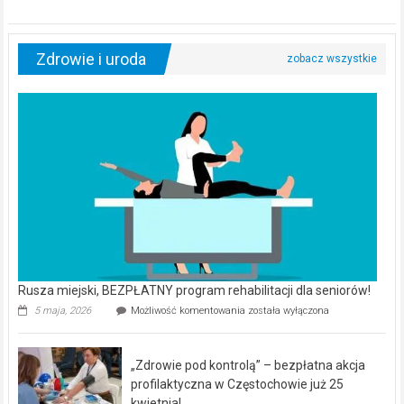
Zdrowie i uroda
Rusza miejski, BEZPŁATNY program rehabilitacji dla seniorów!
Rusza
5 maja, 2026
Możliwość komentowania
została wyłączona
miejski,
BEZPŁATNY
program
„Zdrowie pod kontrolą” – bezpłatna akcja
rehabilitacji
dla
profilaktyczna w Częstochowie już 25
seniorów!
kwietnia!