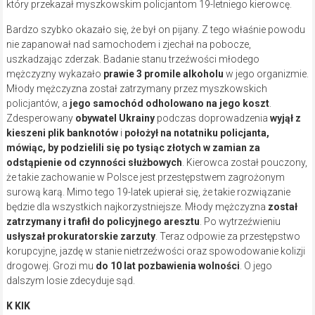
który przekazał myszkowskim policjantom 19-letniego kierowcę.
Bardzo szybko okazało się, że był on pijany. Z tego właśnie powodu
nie zapanował nad samochodem i zjechał na pobocze,
uszkadzając zderzak. Badanie stanu trzeźwości młodego
mężczyzny wykazało
prawie 3 promile alkoholu
w jego organizmie.
Młody mężczyzna został zatrzymany przez myszkowskich
policjantów, a
jego samochód odholowano na jego koszt
.
Zdesperowany
obywatel Ukrainy
podczas doprowadzenia
wyjął z
kieszeni plik banknotów
i
położył na notatniku policjanta,
mówiąc, by podzielili się po tysiąc złotych w zamian za
odstąpienie od czynności służbowych
. Kierowca został pouczony,
że takie zachowanie w Polsce jest przestępstwem zagrożonym
surową karą. Mimo tego 19-latek upierał się, że takie rozwiązanie
będzie dla wszystkich najkorzystniejsze. Młody mężczyzna
został
zatrzymany i trafił do policyjnego aresztu
. Po wytrzeźwieniu
usłyszał prokuratorskie zarzuty
. Teraz odpowie za przestępstwo
korupcyjne, jazdę w stanie nietrzeźwości oraz spowodowanie kolizji
drogowej. Grozi mu
do 10 lat pozbawienia wolności
. O jego
dalszym losie zdecyduje sąd.
K KIK