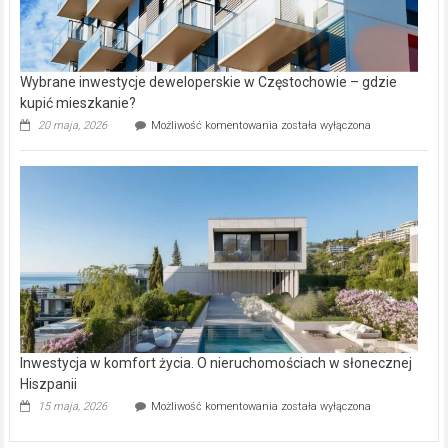
Wybrane inwestycje deweloperskie w Częstochowie – gdzie
kupić mieszkanie?
Wybrane
20 maja, 2026
Możliwość komentowania
została wyłączona
inwestycje
deweloperskie
w Częstochowie
–
gdzie
kupić
mieszkanie?
Inwestycja w komfort życia. O nieruchomościach w słonecznej
Hiszpanii
Inwestycja
15 maja, 2026
Możliwość komentowania
została wyłączona
w komfort
życia.