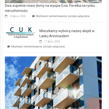
Dwa zupełnie nowe domy na wyspie Evia. Perełka na rynku
nieruchomości
Dwa
18 lipca, 2026
Możliwość komentowania
została wyłączona
zupełnie
nowe
domy
Mieszkańcy wybiorą nazwy alejek w
na
wyspie
Lasku Aniołowskim
Evia.
17 lipca, 2026
Perełka
Mieszkańcy
Możliwość komentowania
została wyłączona
na
wybiorą
rynku
nazwy
nieruchomości
alejek
w
Lasku
Aniołowskim