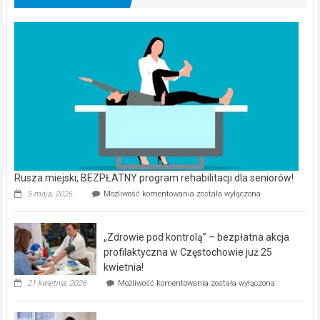
Rusza miejski, BEZPŁATNY program rehabilitacji dla seniorów!
Rusza
5 maja, 2026
Możliwość komentowania
została wyłączona
miejski,
BEZPŁATNY
program
„Zdrowie pod kontrolą” – bezpłatna akcja
rehabilitacji
dla
profilaktyczna w Częstochowie już 25
seniorów!
kwietnia!
„Zdrowie
21 kwietnia, 2026
Możliwość komentowania
została wyłączona
pod
kontrolą”
–