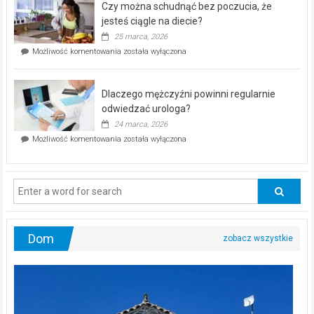
Czy można schudnąć bez poczucia, że
bezpłatna
akcja
jesteś ciągle na diecie?
profilaktyczna
25 marca, 2026
w
Czy
Możliwość komentowania
została wyłączona
Częstochowie
można
już
schudnąć
25
bez
kwietnia!
Dlaczego mężczyźni powinni regularnie
poczucia,
że
odwiedzać urologa?
jesteś
24 marca, 2026
ciągle
Dlaczego
Możliwość komentowania
została wyłączona
na
mężczyźni
diecie?
powinni
regularnie
odwiedzać
urologa?
Dom