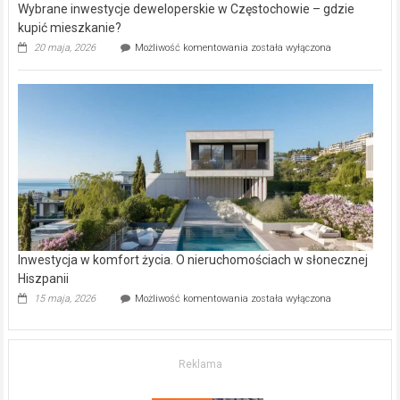
Wybrane inwestycje deweloperskie w Częstochowie – gdzie
kupić mieszkanie?
Wybrane
20 maja, 2026
Możliwość komentowania
została wyłączona
inwestycje
deweloperskie
w Częstochowie
–
gdzie
kupić
mieszkanie?
Inwestycja w komfort życia. O nieruchomościach w słonecznej
Hiszpanii
Inwestycja
15 maja, 2026
Możliwość komentowania
została wyłączona
w komfort
życia.
O nieruchomościach
w słonecznej
Reklama
Hiszpanii