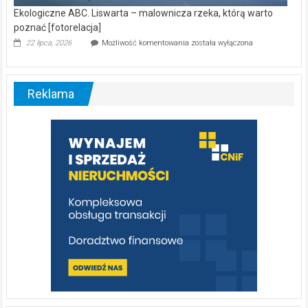
Ekologiczne ABC. Liswarta – malownicza rzeka, którą warto
poznać [fotorelacja]
Ekologiczne
22 lipca, 2026
Możliwość komentowania
została wyłączona
ABC.
Liswarta
–
malownicza
Reklama
rzeka,
którą
warto
poznać
[fotorelacja]