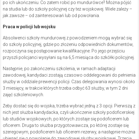
po ich ukończeniu. Co zatem robić po mundurówce? Można pójść
na studia lub do szkoły policyjnej czy też wojskowej. Wiele zależy –
jak zawsze – od zainteresowań lub od powołania.
Praca w policji lub wojsku
Absolwenci szkoły mundurowej z powodzeniem mogą wybrać się
do szkoły policyjnej, gdzie po złożeniu odpowiednich dokumentów,
rozpoczyna się postępowanie kwalifikacyjne. Po jego przejściu
przyszli policjanci wysyłani są na 6,5 miesiąca do szkółki policyjnej.
Następnie, po zakończeniu szkolenia, w ramach adaptacji
zawodowej, kandydaci zostają czasowo oddelegowani do pełnienia
służby w oddziale prewencji policji. Czas delegowania wynosi około
3 miesięcy, w trakcie których trzeba odbyć 63 służby, w tym 2 dni
zajęć szkoleniowych.
Żeby dostać się do wojska, trzeba wybrać jedną z 3 opcji. Pierwszą z
nich jest służba kandydacka, czyli ukończenie szkoły podoficerskiej
lub studiów wojskowych, po których zostaje się podoficerem lub
oficerem. Druga to służba przygotowawcza, po której zostaje się
szeregowym, podoficerem lub oficerem rezerwy, a następnie można
ubiegać się o powołanie do zawodowej służby wojskowej. Trzecią