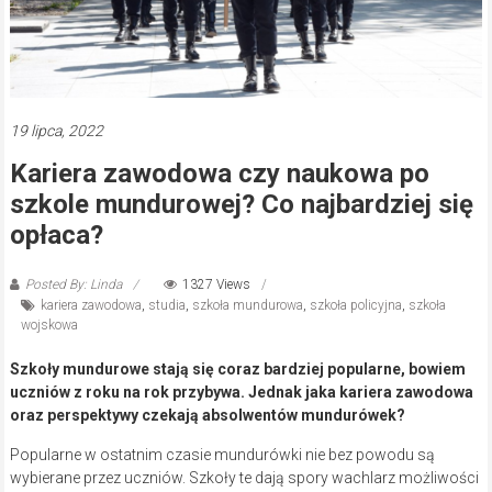
19 lipca, 2022
Kariera zawodowa czy naukowa po
szkole mundurowej? Co najbardziej się
opłaca?
Posted By: Linda
1327 Views
kariera zawodowa
,
studia
,
szkoła mundurowa
,
szkoła policyjna
,
szkoła
wojskowa
Szkoły mundurowe stają się coraz bardziej popularne, bowiem
uczniów z roku na rok przybywa. Jednak jaka kariera zawodowa
oraz perspektywy czekają absolwentów mundurówek?
Popularne w ostatnim czasie mundurówki nie bez powodu są
wybierane przez uczniów. Szkoły te dają spory wachlarz możliwości