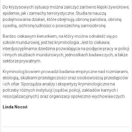
Do kryzysowych sytuacji można zaliczyć zarówno klęski żywiołowe,
epidemie, jak i zamachy terrorystyczne. Studia te nauczą
podejmowania działań, które obejmują obronę państwa, obronę
cywilną, ochronę ludności o powszechną samoobronę.
Bardzo ciekawym kierunkiem, na który można odnaleźć się po
szkole mundurowej, jest też kryminologia. Jest to ciekawa,
interdyscyplinarna dziedzina pozwalająca na podjęcie pracy w policji
i innych służbach mundurowych, jednostkach badawczych, a także
sektorze prywatnym.
Kryminolog bowiem prowadzi badania empiryczne nad rozmiarami,
etiologią, skutkami przestępczości oraz osobowością przestępców
i ich ofiar. Sporządza analizy i ekspertyzy kryminologiczne na
potrzeby różnych instytucji (sądów, policji, zakładów karnych i
resocjalizacyjnych) oraz organizacji społeczno-wychowawczych.
Linda Nocoń