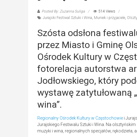
Posted By: Zuzanna Suliga
514 Views
Jurajski Festiwal Sztuki i Wina
,
Muniek i przyjaciele
,
Olszt
Szósta odsłona festiwa
przez Miasto i Gminę Ol
Ośrodek Kultury w Częst
fotorelacja autorstwa a
Jodłowskiego, który po
wystawę zatytułowaną „S
wina”.
Regionalny Ośrodek Kultury w Częstochowie
i Juraj
Jurajskiego Festiwalu Sztuki i Wina. Na olsztyńskim 
muzyki i wina, regionalnych specjałów, rękodzieła,