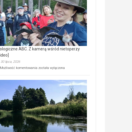
prawdziwy
skarb
natury
[wideo]
ologiczne ABC. Z kamerą wśród nietoperzy
ideo]
30 lipca, 2026
Ekologiczne
Możliwość komentowania
została wyłączona
ABC.
Z
kamerą
wśród
nietoperzy
[wideo]