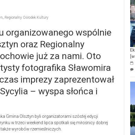
yn
,
Regionalny Ośrodek Kultury
lu organizowanego wspólnie
sztyn oraz Regionalny
Ek
ochowie już za nami. Oto
[w
rtysty fotografika Sławomira
dczas imprezy zaprezentował
ycylia – wyspa słońca i
ska Gmina Olsztyn byli organizatorami szóstej edycji
rynku w trzeci weekend lipca spotkali się miłośnicy dobrej
 a także wyrobów rzemieślniczych.