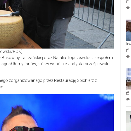
kw
odłowski/ROK)
 z Bukowiny Tatrzańskiej oraz Natalia Topczewska z zespołem.
ciągnął tłumy fanów, którzy wspólnie z artystami zaśpiewali
nego zorganizowanego przez Restaurację Spichlerz z
he.