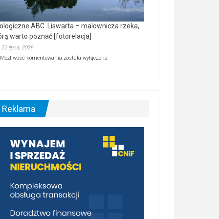
ologiczne ABC. Liswarta – malownicza rzeka,
órą warto poznać [fotorelacja]
22 lipca, 2026
Ekologiczne
Możliwość komentowania
została wyłączona
ABC.
Liswarta
–
malownicza
rzeka,
którą
Reklama
warto
poznać
[fotorelacja]