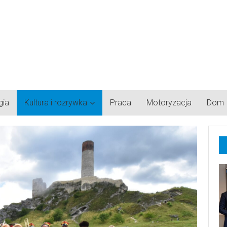
gia
Kultura i rozrywka
Praca
Motoryzacja
Dom