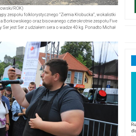
odłowski/ROK)
ępy zespołu folklorystycznego ”Ziemia Kłobucka”, wokalistki
ja Borkowskiego oraz bisowanego czterokrotnie zespołu Five
my Ser jest Ser z udziałem sera o wadze 40 kg. Ponadto Michał
Ru
dl