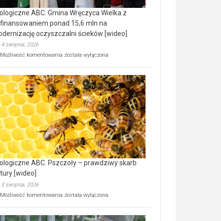
ologiczne ABC. Gmina Wręczyca Wielka z
finansowaniem ponad 15,6 mln na
dernizację oczyszczalni ścieków [wideo]
4 sierpnia, 2026
Ekologiczne
Możliwość komentowania
została wyłączona
ABC.
Gmina
Wręczyca
Wielka
z
dofinansowaniem
ponad
15,6
mln
na
modernizację
oczyszczalni
ścieków
ologiczne ABC. Pszczoły – prawdziwy skarb
[wideo]
tury [wideo]
3 sierpnia, 2026
Ekologiczne
Możliwość komentowania
została wyłączona
ABC.
Pszczoły
–