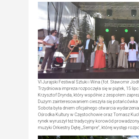
VI Jurajski Festiwal Sztuki i Wina (fot. Sławomir J
Trzydniowa impreza rozpoczęła się w piątek, 15 lipc
Krzysztof Drynda, który wspólnie z zespołem zapreze
Dużym zainteresowaniem cieszyła się potańcówka w
Sobota była dniem oficjalnego otwarcia wydarzenia
Ośrodka Kultury w Częstochowie oraz Tomasz Kucha
rynek wyruszył też tradycyjny korowód prowadzony
muzyki Orkiestry Dętej „Sempre”, której występ rozp