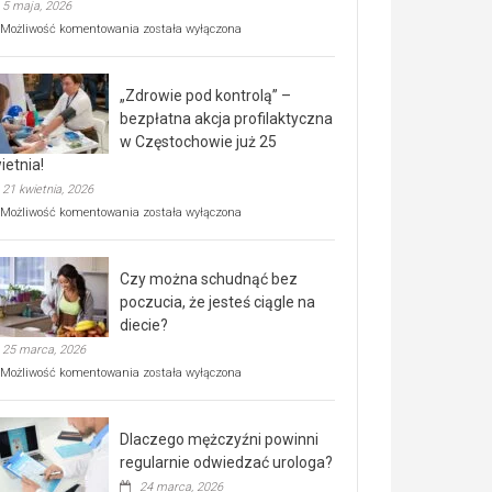
5 maja, 2026
Rusza
Możliwość komentowania
została wyłączona
miejski,
BEZPŁATNY
program
„Zdrowie pod kontrolą” –
rehabilitacji
dla
bezpłatna akcja profilaktyczna
seniorów!
w Częstochowie już 25
ietnia!
21 kwietnia, 2026
„Zdrowie
Możliwość komentowania
została wyłączona
pod
kontrolą”
–
Czy można schudnąć bez
bezpłatna
akcja
poczucia, że jesteś ciągle na
profilaktyczna
diecie?
w
25 marca, 2026
Częstochowie
już
Czy
Możliwość komentowania
została wyłączona
25
można
kwietnia!
schudnąć
bez
Dlaczego mężczyźni powinni
poczucia,
że
regularnie odwiedzać urologa?
jesteś
24 marca, 2026