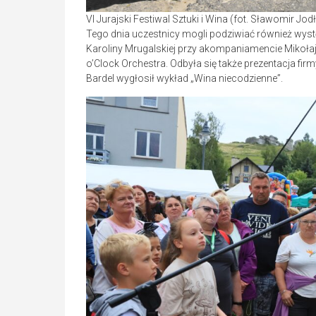
VI Jurajski Festiwal Sztuki i Wina (fot. Sławomir J
Tego dnia uczestnicy mogli podziwiać również wyst
Karoliny Mrugalskiej przy akompaniamencie Mikoła
o’Clock Orchestra. Odbyła się także prezentacja fir
Bardel wygłosił wykład „Wina niecodzienne”.