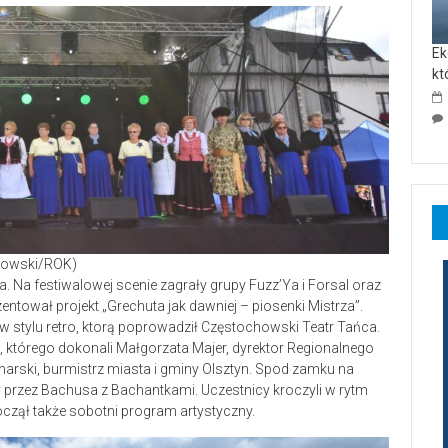
Ek
kt
odłowski/ROK)
a. Na festiwalowej scenie zagrały grupy Fuzz’Ya i Forsal oraz
ntował projekt „Grechuta jak dawniej – piosenki Mistrza”.
 stylu retro, ktorą poprowadził Częstochowski Teatr Tańca.
, którego dokonali Małgorzata Majer, dyrektor Regionalnego
rski, burmistrz miasta i gminy Olsztyn. Spod zamku na
 przez Bachusa z Bachantkami. Uczestnicy kroczyli w rytm
oczął także sobotni program artystyczny.