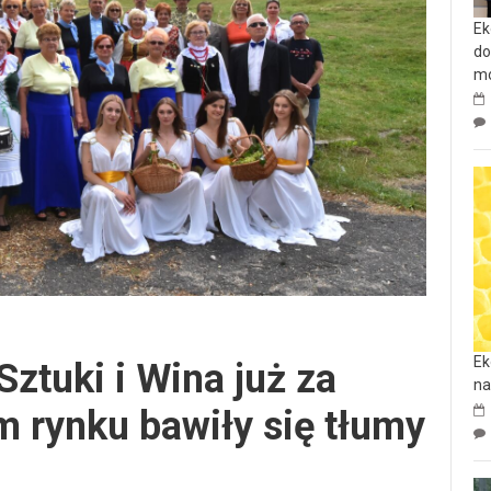
Ek
do
mo
Ek
Sztuki i Wina już za
na
m rynku bawiły się tłumy