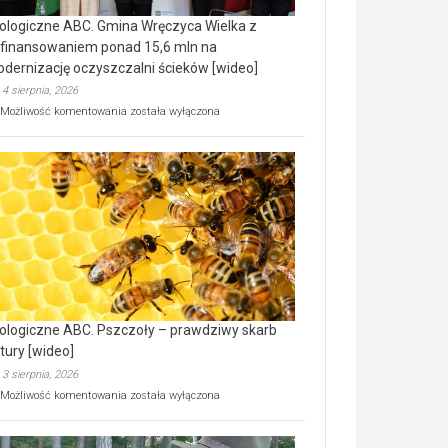
ologiczne ABC. Gmina Wręczyca Wielka z
finansowaniem ponad 15,6 mln na
dernizację oczyszczalni ścieków [wideo]
4 sierpnia, 2026
Ekologiczne
Możliwość komentowania
została wyłączona
ABC.
Gmina
Wręczyca
Wielka
z
dofinansowaniem
ponad
15,6
mln
na
modernizację
oczyszczalni
ścieków
ologiczne ABC. Pszczoły – prawdziwy skarb
[wideo]
tury [wideo]
3 sierpnia, 2026
Ekologiczne
Możliwość komentowania
została wyłączona
ABC.
Pszczoły
–