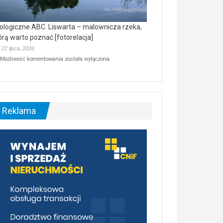
ologiczne ABC. Liswarta – malownicza rzeka,
órą warto poznać [fotorelacja]
22 lipca, 2026
Ekologiczne
Możliwość komentowania
została wyłączona
ABC.
Liswarta
–
malownicza
rzeka,
którą
Reklama
warto
poznać
[fotorelacja]