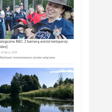
prawdziwy
skarb
natury
[wideo]
ologiczne ABC. Z kamerą wśród nietoperzy
ideo]
30 lipca, 2026
Ekologiczne
Możliwość komentowania
została wyłączona
ABC.
Z
kamerą
wśród
nietoperzy
[wideo]