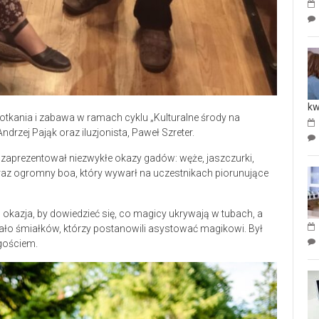
kw
tkania i zabawa w ramach cyklu „Kulturalne środy na
Andrzej Pająk oraz iluzjonista, Paweł Szreter.
zaprezentował niezwykłe okazy gadów: węże, jaszczurki,
oraz ogromny boa, który wywarł na uczestnikach piorunujące
o okazja, by dowiedzieć się, co magicy ukrywają w tubach, a
owało śmiałków, którzy postanowili asystować magikowi. Był
gościem.