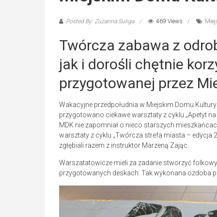
Posted By: Zuzanna Suliga
469 Views
Miej
Twórcza zabawa z odrobi
jak i dorośli chętnie kor
przygotowanej przez Mie
Wakacyjne przedpołudnia w Miejskim Domu Kultury w
przygotowano ciekawe warsztaty z cyklu „Apetyt na 
MDK nie zapomniał o nieco starszych mieszkańcach
warsztaty z cyklu „Twórcza strefa miasta – edycja 2”
zgłębiali razem z instruktor Marzeną Zając.
Warszatatowicze mieli za zadanie stworzyć folkowy
przygotowanych deskach. Tak wykonana ozdoba pos