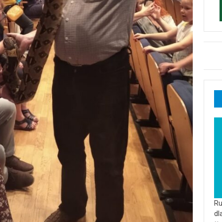
Ru
dl