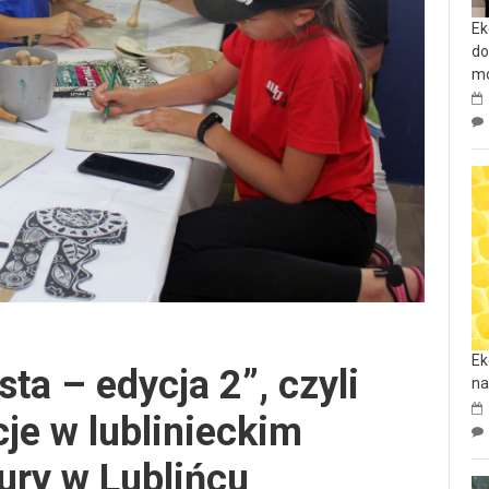
Ek
do
mo
Ek
ta – edycja 2”, czyli
na
je w lublinieckim
ury w Lublińcu