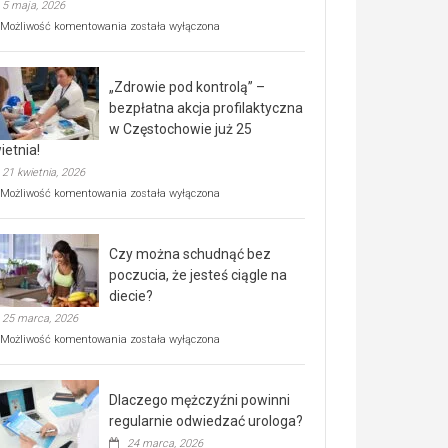
5 maja, 2026
Rusza
Możliwość komentowania
została wyłączona
miejski,
BEZPŁATNY
program
„Zdrowie pod kontrolą” –
rehabilitacji
dla
bezpłatna akcja profilaktyczna
seniorów!
w Częstochowie już 25
ietnia!
21 kwietnia, 2026
„Zdrowie
Możliwość komentowania
została wyłączona
pod
kontrolą”
–
Czy można schudnąć bez
bezpłatna
akcja
poczucia, że jesteś ciągle na
profilaktyczna
diecie?
w
25 marca, 2026
Częstochowie
już
Czy
Możliwość komentowania
została wyłączona
25
można
kwietnia!
schudnąć
bez
Dlaczego mężczyźni powinni
poczucia,
że
regularnie odwiedzać urologa?
jesteś
24 marca, 2026