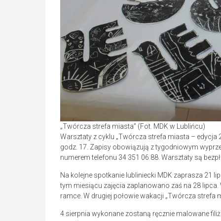
„Twórcza strefa miasta” (Fot. MDK w Lublińcu)
Warsztaty z cyklu „Twórcza strefa miasta – edycja 
godz. 17. Zapisy obowiązują z tygodniowym wyprze
numerem telefonu 34 351 06 88. Warsztaty są bezpł
Na kolejne spotkanie lubliniecki MDK zaprasza 21 li
tym miesiącu zajęcia zaplanowano zaś na 28 lipca
ramce. W drugiej połowie wakacji „Twórcza strefa mi
4 sierpnia wykonane zostaną ręcznie malowane filiż