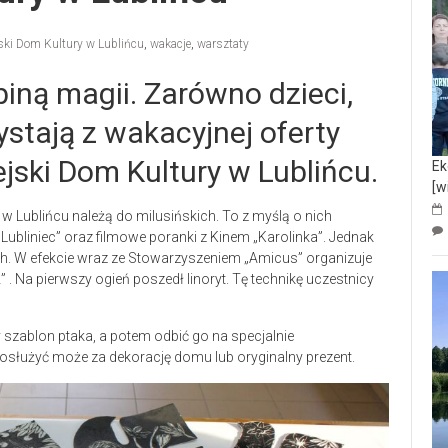
ski Dom Kultury w Lublińcu
,
wakacje
,
warsztaty
ną magii. Zarówno dzieci,
zystają z wakacyjnej oferty
jski Dom Kultury w Lublińcu.
Ek
[w
 Lublińcu należą do milusińskich. To z myślą o nich
Lubliniec” oraz filmowe poranki z Kinem „Karolinka”. Jednak
. W efekcie wraz ze Stowarzyszeniem „Amicus” organizuje
 . Na pierwszy ogień poszedł linoryt. Tę technikę uczestnicy
 szablon ptaka, a potem odbić go na specjalnie
łużyć może za dekorację domu lub oryginalny prezent.