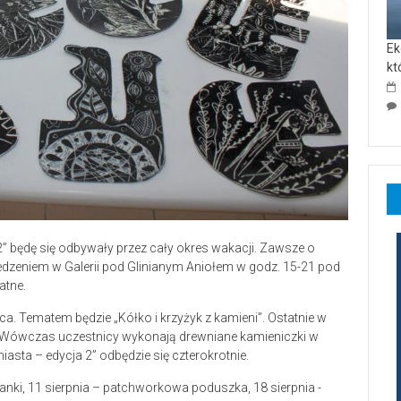
Ek
kt
2” będę się odbywały przez cały okres wakacji. Zawsze o
dzeniem w Galerii pod Glinianym Aniołem w godz. 15-21 pod
atne.
pca. Tematem będzie „Kółko i krzyżyk z kamieni”. Ostatnie w
. Wówczas uczestnicy wykonają drewniane kamieniczki w
asta – edycja 2” odbędzie się czterokrotnie.
anki, 11 sierpnia – patchworkowa poduszka, 18 sierpnia -