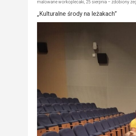
malowane workoplecaki, 25 sierpnia – zdobiony zeg
„Kulturalne środy na leżakach”