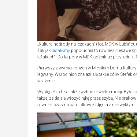
„Kulturalne środy na leżakach” (fot. MDK w Lublińcu)
Tak jak
pisaliśmy
popołudnia to również ciekawe spo
leżakach”. Do tej pory w MDK gościli już przyrodnik, 
Pierwszy z wymienionych w Miejskim Domu Kultury 
legwany. Wśród nich znalazł się także żółw Stefek 
wrażenie.
Występ Szretera także wzbudził wiele emocji. Była t
także, że da się włożyć rękę przez szybę. Nie brak
również czas na pamiątkowe zdjęcia z niezwykłym 