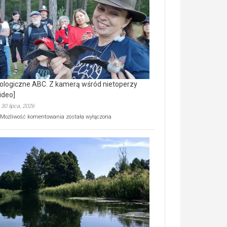
prawdziwy
skarb
natury
[wideo]
ologiczne ABC. Z kamerą wśród nietoperzy
ideo]
30 lipca, 2026
Ekologiczne
Możliwość komentowania
została wyłączona
ABC.
Z
kamerą
wśród
nietoperzy
[wideo]