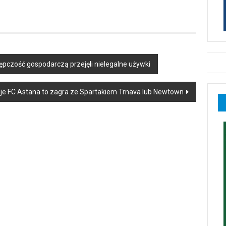
ępczość gospodarczą przejęli nielegalne używki
uje FC Astana to zagra ze Spartakiem Trnava lub Newtown