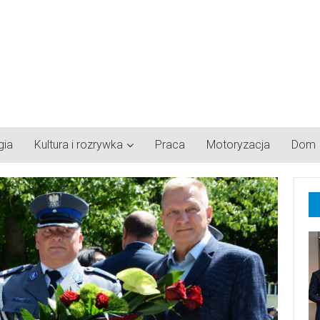
gia
Kultura i rozrywka
Praca
Motoryzacja
Dom