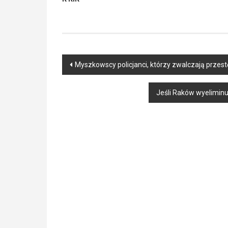
Post
Myszkowscy policjanci, którzy zwalczają przest
navigation
Jeśli Raków wyelimin