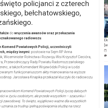
święto policjanci z czterech
kiego, bełchatowskiego,
zańskiego.
 także
do
wręczenia awansów oraz przekazania
eoznakowanego radiowozu
.
Ek
[w
h Komend Powiatowych Policji, uczestniczyli
ch, między innymi:
posłowie na Sejm RP Anna
, Wiceminister Rolnictwa i Rozwoju Wsi Krzysztof Ciecióra,
ra, Przewodniczący Rady Powiatu Radomszczańskiego
enc, a także Komendant Wojewódzki Policji w Łodzi
ansowanym funkcjonariuszom akty mianowania na wyższe
podinsp. Jarosława Knapika przekazał kluczyki do radiowozu
m i pracownikom Komend Powiatowych Policji życzę dalszych
ści w życiu osobistym, ale przede wszystkim – szacunku i
cji zawodowej. To święto, wyjątkowo ważne dla wszystkich
w uznania za trudną i pełną poświęcenia służbę na rzecz