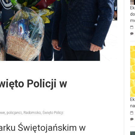
Ek
do
mo
ęto Policji w
Ek
na
owe
,
policjanci
,
Radomsko
,
Święto Policji
arku Świętojańskim w