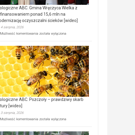
ologiczne ABC. Gmina Wręczyca Wielka z
finansowaniem ponad 15,6 mln na
dernizację oczyszczalni ścieków [wideo]
4 sierpnia, 2026
Ekologiczne
Możliwość komentowania
została wyłączona
ABC.
Gmina
Wręczyca
Wielka
z
dofinansowaniem
ponad
15,6
mln
na
modernizację
oczyszczalni
ścieków
ologiczne ABC. Pszczoły – prawdziwy skarb
[wideo]
tury [wideo]
3 sierpnia, 2026
Ekologiczne
Możliwość komentowania
została wyłączona
ABC.
Pszczoły
–