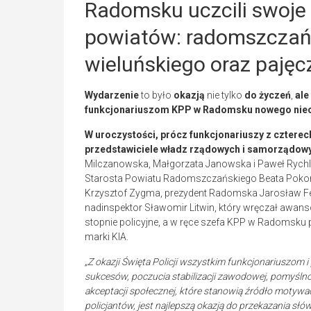
Radomsku uczcili swoje 
powiatów: radomszczańs
wieluńskiego oraz pajęc
Wydarzenie
to było
okazją
nie tylko
do życzeń
,
ale
funkcjonariuszom KPP w Radomsku nowego ni
W uroczystości, prócz funkcjonariuszy z czterec
przedstawiciele władz rządowych i samorządowy
Milczanowska, Małgorzata Janowska i Paweł Rychlik
Starosta Powiatu Radomszczańskiego Beata Poko
Krzysztof Zygma, prezydent Radomska Jarosław Fer
nadinspektor Sławomir Litwin, który wręczał aw
stopnie policyjne, a w ręce szefa KPP w Radomsku 
marki KIA.
„Z okazji Święta Policji wszystkim funkcjonariuszo
sukcesów, poczucia stabilizacji zawodowej, pomyślno
akceptacji społecznej, które stanowią źródło motywa
policjantów, jest najlepszą okazją do przekazania słó