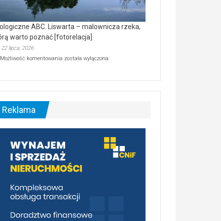
ologiczne ABC. Liswarta – malownicza rzeka,
órą warto poznać [fotorelacja]
22 lipca, 2026
Ekologiczne
Możliwość komentowania
została wyłączona
ABC.
Liswarta
–
malownicza
rzeka,
którą
Reklama
warto
poznać
[fotorelacja]