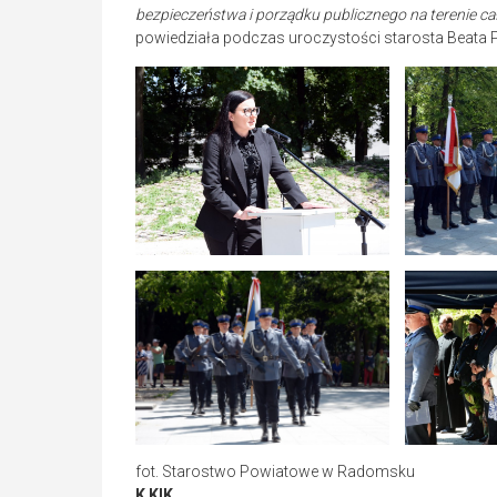
bezpieczeństwa i porządku publicznego na terenie ca
powiedziała podczas uroczystości starosta Beata 
fot. Starostwo Powiatowe w Radomsku
K KIK