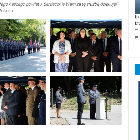
łego naszego powiatu. Serdecznie Wam za tę służbę dziękuję!”
–
Pokora.
Ek
kt