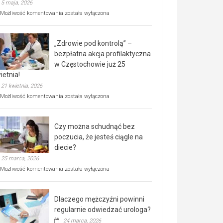
5 maja, 2026
Rusza
Możliwość komentowania
została wyłączona
miejski,
BEZPŁATNY
program
„Zdrowie pod kontrolą” –
rehabilitacji
dla
bezpłatna akcja profilaktyczna
seniorów!
w Częstochowie już 25
ietnia!
21 kwietnia, 2026
„Zdrowie
Możliwość komentowania
została wyłączona
pod
kontrolą”
–
Czy można schudnąć bez
bezpłatna
akcja
poczucia, że jesteś ciągle na
profilaktyczna
diecie?
w
25 marca, 2026
Częstochowie
już
Czy
Możliwość komentowania
została wyłączona
25
można
kwietnia!
schudnąć
bez
Dlaczego mężczyźni powinni
poczucia,
że
regularnie odwiedzać urologa?
jesteś
24 marca, 2026