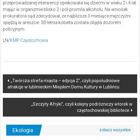
przeprowadzanej interwencji opiekowała się dziećmi w wieku 2 i 4 lat
mając w organizmie blisko 2 i pół promila alkoholu. Na wniosek
prokuratora sąd zdecydował, że najbliższe 3 miesiące mężczyźni
spędzą w areszcie. 30-letnia kobieta została objęta dozorem
policyjnym.
LN/
KMP Częstochowa
Post
„Twórcza strefa miasta – edycja 2”, czyli popołudniowe
atrakcje w lublinieckim Miejskim Domu Kultury w Lublińcu
navigation
„Szczyty Afryki”, czyli kolejny podróżniczy wtorek w
częstochowskiej bibliotece
Ekologia