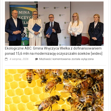
Ekologiczne ABC. Gmina Wręczyca Wielka z dofinansowaniem
ponad 15,6 mln na modernizację oczyszczalni ścieków [wideo]
Ekologiczne
4 sierpnia, 2026
Możliwość komentowania
została wyłączona
ABC.
Gmina
Wręczyca
Wielka
z
dofinansowaniem
ponad
15,6
mln
na
modernizację
oczyszczalni
ścieków