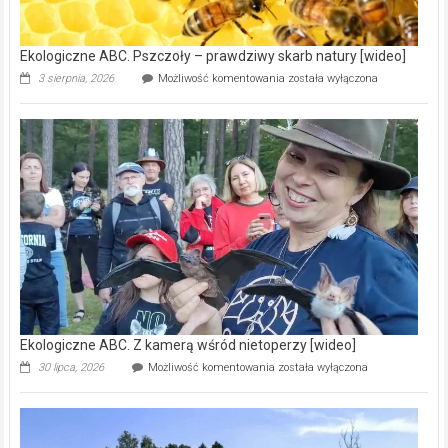
[wideo]
Ekologiczne ABC. Pszczoły – prawdziwy skarb natury [wideo]
Ekologiczne
3 sierpnia, 2026
Możliwość komentowania
została wyłączona
ABC.
Pszczoły
–
prawdziwy
skarb
natury
[wideo]
Ekologiczne ABC. Z kamerą wśród nietoperzy [wideo]
Ekologiczne
30 lipca, 2026
Możliwość komentowania
została wyłączona
ABC.
Z
kamerą
wśród
nietoperzy