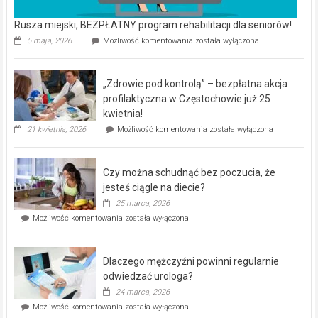
Rusza miejski, BEZPŁATNY program rehabilitacji dla seniorów!
Rusza
5 maja, 2026
Możliwość komentowania
została wyłączona
miejski,
BEZPŁATNY
program
„Zdrowie pod kontrolą” – bezpłatna akcja
rehabilitacji
dla
profilaktyczna w Częstochowie już 25
seniorów!
kwietnia!
„Zdrowie
21 kwietnia, 2026
Możliwość komentowania
została wyłączona
pod
kontrolą”
–
Czy można schudnąć bez poczucia, że
bezpłatna
akcja
jesteś ciągle na diecie?
profilaktyczna
25 marca, 2026
w
Czy
Możliwość komentowania
została wyłączona
Częstochowie
można
już
schudnąć
25
bez
kwietnia!
Dlaczego mężczyźni powinni regularnie
poczucia,
że
odwiedzać urologa?
jesteś
24 marca, 2026
ciągle
Dlaczego
Możliwość komentowania
została wyłączona
na
mężczyźni