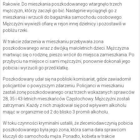
Rakowie. Do mieszkania poszkodowanego wtargnęło trzech
mężczyzn, którzy zaczęli go bić. Następnie wyciągnęli go z
mieszkania i wrzucili do bagażnika samochodu osobowego.
Mężczyźni wywieźli ofiarę w rejon innej dzielnicy i pozostawili w
pobliżu rzeki.
W trakcie zdarzenia w mieszkaniu przebywała żona
poszkodowanego wraz z dwójką małoletnich dzieci. Mężczyzna
martwiąc się o rodzinę, pieszo wrócił do miejsca zamieszkania. Po
przybyciu na miejsce ci sami mężczyźni, ponownie dokonali jego
pobicia i wyrzucili go przed klatkę.
Poszkodowany udał się na pobliski komisariat, gdzie zawiadomił
policjantów o powyższym zdarzeniu. Policjanci w mieszkaniu
zastali żonę poszkodowanego oraz trzech wskazanych sprawców
28, 35 i 43-letnich mieszkańców Częstochowy. Mężczyźni zostali
zatrzymani. Każdy z nich znajdował się pod wpływem alkoholu
mając w organizmie od 2 do blisko 3 promili alkoholu.
W toku czynności kryminalni ustalili, że zleceniodawczynią pobicia
poszkodowanego była jego żona, która sama dała sprawcom
kluczyli do samochodu męża. Ponadto, kobieta w trakcie