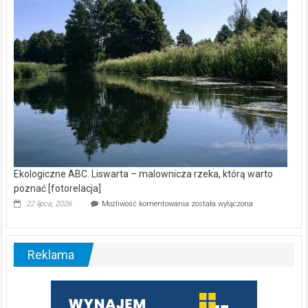
[wideo]
Ekologiczne ABC. Liswarta – malownicza rzeka, którą warto
poznać [fotorelacja]
Ekologiczne
22 lipca, 2026
Możliwość komentowania
została wyłączona
ABC.
Liswarta
–
malownicza
Reklama
rzeka,
którą
warto
poznać
[fotorelacja]