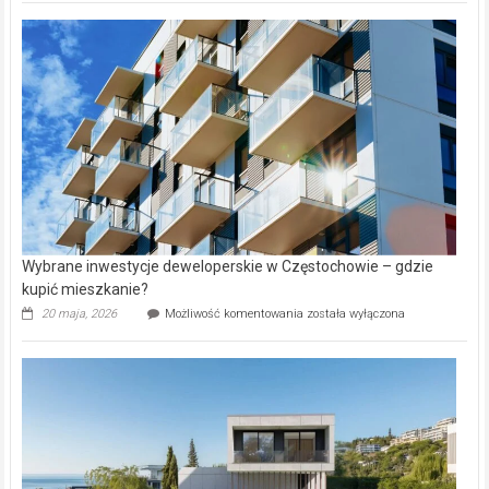
nazwy
nieruchomości
alejek
w
Lasku
Aniołowskim
Wybrane inwestycje deweloperskie w Częstochowie – gdzie
kupić mieszkanie?
Wybrane
20 maja, 2026
Możliwość komentowania
została wyłączona
inwestycje
deweloperskie
w Częstochowie
–
gdzie
kupić
mieszkanie?