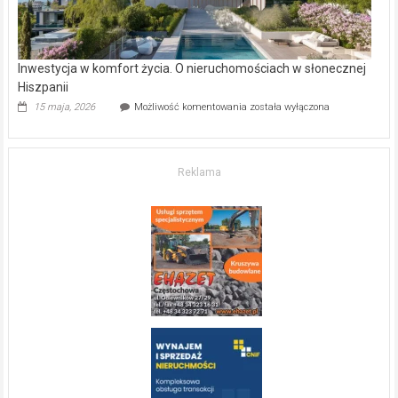
Inwestycja w komfort życia. O nieruchomościach w słonecznej
Hiszpanii
Inwestycja
15 maja, 2026
Możliwość komentowania
została wyłączona
w komfort
życia.
O nieruchomościach
w słonecznej
Reklama
Hiszpanii