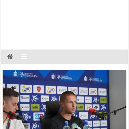
Gazeta
Regionalna
Częstochowa,
Kłobuck,
Lubliniec,
Myszków