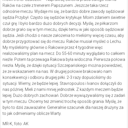
Raków na czele z trenerem Papszunem. Jeszcze taka rzecz
odnośnie meczu. Wydaje mi się, że bardzo dobre zawody sędziował
sędzia Przybył. Często się sędziów krytykuje. Moim zdaniem świetnie
czuł grę. I było bardzo dużo dobrych decyzji. Myślę, że piłkarzom
dobrze grało się w tym meczu, dzięki temu w jaki sposób sędziował
sędzia. Jeśli chodzi o nasze założenia to mieliśmy więcej czasu, aby
dobrze przygotować się do meczu. Raków musiał myśleć o Lechu.
My myśleliśmy głównie o Rakowie przez 4 tygodnie więc
realizowaliśmy plan na mecz. Do 55-60 minuty wyglądało to całkiem
nieźle. Potem ta przewaga Rakowa była widoczna. Pierwsza połowa
niezła. Myślę, że dzięki sytuacji Szczepańskiego można powiedzieć,
że ze wskazaniem na nas. W drugiej połowie brakowało nam
konsekwencji i odbioru drugiej piłki. 2-3 razy dopuściliśmy do
sytuacji. Wiemy, że będzie lepiej. Stavropoulos i Ivanov dołączyli do
nas później. Mieli z nami mniej jednostek. Z każdym meczem będzie
lepiej. Dużo dobrych zachowań. Dobrze wywiązywaliśmy się z zadań
w tym meczu. Chcemy też zmienić trochę sposób grania. Myślę, że
było to dziś zauważalne. Generalnie szacunek dla naszej drużyny za
to jak odmieniamy oblicze Warty.
MR-K, foto: AK