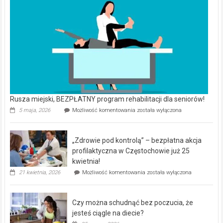
Rusza miejski, BEZPŁATNY program rehabilitacji dla seniorów!
Rusza
5 maja, 2026
Możliwość komentowania
została wyłączona
miejski,
BEZPŁATNY
program
„Zdrowie pod kontrolą” – bezpłatna akcja
rehabilitacji
dla
profilaktyczna w Częstochowie już 25
seniorów!
kwietnia!
„Zdrowie
21 kwietnia, 2026
Możliwość komentowania
została wyłączona
pod
kontrolą”
–
Czy można schudnąć bez poczucia, że
bezpłatna
akcja
jesteś ciągle na diecie?
profilaktyczna