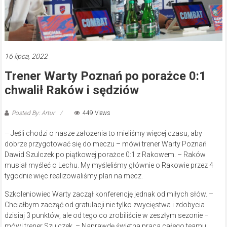
16 lipca, 2022
Trener Warty Poznań po porażce 0:1
chwalił Raków i sędziów
Posted By: Artur
449 Views
– Jeśli chodzi o nasze założenia to mieliśmy więcej czasu, aby
dobrze przygotować się do meczu – mówi trener Warty Poznań
Dawid Szulczek po piątkowej porażce 0:1 z Rakowem. – Raków
musiał myśleć o Lechu. My myśleliśmy głównie o Rakowie przez 4
tygodnie więc realizowaliśmy plan na mecz.
Szkoleniowiec Warty zaczął konferencję jednak od miłych słów. –
Chciałbym zacząć od gratulacji nie tylko zwycięstwa i zdobycia
dzisiaj 3 punktów, ale od tego co zrobiliście w zeszłym sezonie –
mówi trener Szulczek. – Naprawdę świetna praca całego teamu