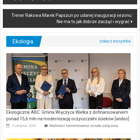
navigation
Trener Rakowa Marek Papszun po udanej inauguracji sezonu:
Nie ma to jak dobrze zacząć i wygrać
Ekologia
Ekologiczne ABC. Gmina Wręczyca Wielka z dofinansowaniem
ponad 15,6 mln na modernizację oczyszczalni ścieków [wideo]
Ekologiczne
4 sierpnia, 2026
Możliwość komentowania
została wyłączona
ABC.
Gmina