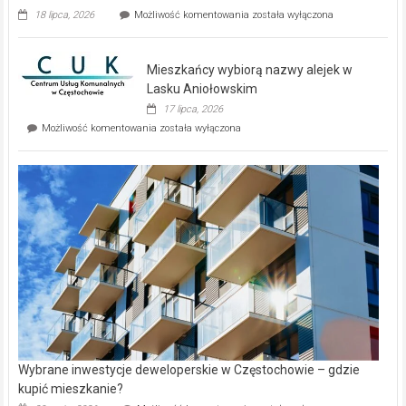
Dwa
18 lipca, 2026
Możliwość komentowania
została wyłączona
zupełnie
nowe
domy
Mieszkańcy wybiorą nazwy alejek w
na
wyspie
Lasku Aniołowskim
Evia.
17 lipca, 2026
Perełka
Mieszkańcy
Możliwość komentowania
została wyłączona
na
wybiorą
rynku
nazwy
nieruchomości
alejek
w
Lasku
Aniołowskim
Wybrane inwestycje deweloperskie w Częstochowie – gdzie
kupić mieszkanie?