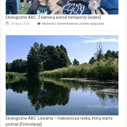
Ekologiczne ABC. Z kamerą wśród nietoperzy [wideo]
Ekologiczne
30 lipca, 2026
Możliwość komentowania
została wyłączona
ABC.
Z
kamerą
wśród
nietoperzy
[wideo]
Ekologiczne ABC. Liswarta – malownicza rzeka, którą warto
poznać [fotorelacja]