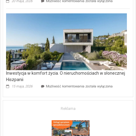
Wybrane
20 maja, 2026
Możliwość komentowania
została wyłączona
inwestycje
deweloperskie
w Częstochowie
–
gdzie
kupić
mieszkanie?
Inwestycja w komfort życia. O nieruchomościach w słonecznej
Hiszpanii
Inwestycja
15 maja, 2026
Możliwość komentowania
została wyłączona
w komfort
życia.
O nieruchomościach
w słonecznej
Reklama
Hiszpanii