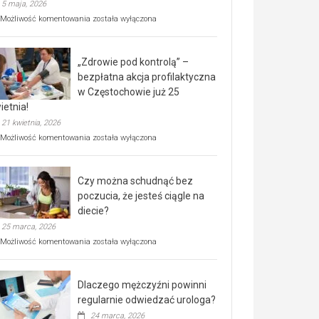
5 maja, 2026
Rusza
Możliwość komentowania
została wyłączona
miejski,
BEZPŁATNY
program
„Zdrowie pod kontrolą” –
rehabilitacji
dla
bezpłatna akcja profilaktyczna
seniorów!
w Częstochowie już 25
ietnia!
21 kwietnia, 2026
„Zdrowie
Możliwość komentowania
została wyłączona
pod
kontrolą”
–
Czy można schudnąć bez
bezpłatna
akcja
poczucia, że jesteś ciągle na
profilaktyczna
diecie?
w
25 marca, 2026
Częstochowie
już
Czy
Możliwość komentowania
została wyłączona
25
można
kwietnia!
schudnąć
bez
Dlaczego mężczyźni powinni
poczucia,
że
regularnie odwiedzać urologa?
jesteś
24 marca, 2026