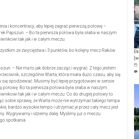
ia i koncentracji, aby lepiej zagrać pierwszą połowę –
ek Papszun. – Bo ta pierwsza połowa była słaba w naszym
ciwnikowi tak jak i w całym meczu.
zystkim ze zwycięstwa i 3 punktów, bo kolejny mecz Raków
Ek
[w
un. – Nie ma to jak dobrze zacząć i wygrać. Z tego jestem
rzeciwnik, szczególnie Warta, która miała dużo czasu, aby się
 się spodziewać. Musimy być lepiej przygotowani w sensie
wszą połowę. Bo ta pierwsza połowa była słaba w naszym
iwnikowi tak jak i w całym meczu. Co do drugiej połowy to
jąc sobie sprawę, że Warta może nie wytrzymać takiego tempa
okie, bardzo wysokie tempo i utrzymać je przez cały mecz jest
śmy. Wygrywamy i idziemy dalej. Myślimy już o meczu
go spotkania.