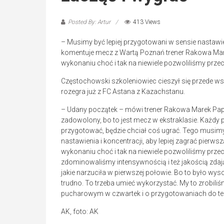
Posted By: Artur
413 Views
– Musimy być lepiej przygotowani w sensie nastawien
komentuje mecz z Wartą Poznań trener Rakowa Mar
wykonaniu choć i tak na niewiele pozwoliliśmy prze
Częstochowski szkoleniowiec cieszył się przede ws
rozegra już z FC Astana z Kazachstanu.
– Udany początek – mówi trener Rakowa Marek Papsz
zadowolony, bo to jest mecz w ekstraklasie. Każdy p
przygotować, będzie chciał coś ugrać. Tego musimy
nastawienia i koncentracji, aby lepiej zagrać pier
wykonaniu choć i tak na niewiele pozwoliliśmy przec
zdominowaliśmy intensywnością i też jakością zda
jakie narzuciła w pierwszej połowie. Bo to było wys
trudno. To trzeba umieć wykorzystać. My to zrobili
pucharowym w czwartek i o przygotowaniach do te
AK, foto: AK