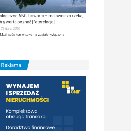
ologiczne ABC. Liswarta – malownicza rzeka,
órą warto poznać [fotorelacja]
22 lipca, 2026
Ekologiczne
Możliwość komentowania
została wyłączona
ABC.
Liswarta
–
malownicza
rzeka,
którą
Reklama
warto
poznać
[fotorelacja]