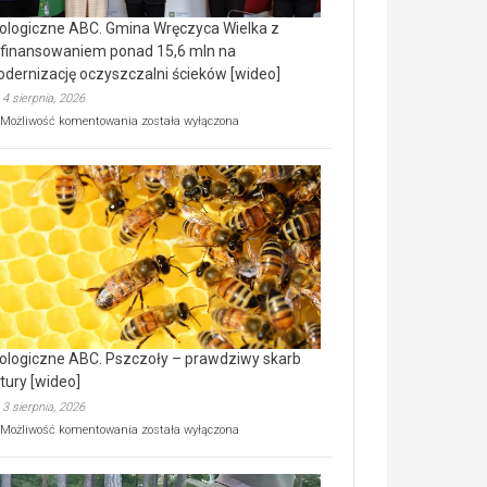
ologiczne ABC. Gmina Wręczyca Wielka z
finansowaniem ponad 15,6 mln na
dernizację oczyszczalni ścieków [wideo]
4 sierpnia, 2026
Ekologiczne
Możliwość komentowania
została wyłączona
ABC.
Gmina
Wręczyca
Wielka
z
dofinansowaniem
ponad
15,6
mln
na
modernizację
oczyszczalni
ścieków
ologiczne ABC. Pszczoły – prawdziwy skarb
[wideo]
tury [wideo]
3 sierpnia, 2026
Ekologiczne
Możliwość komentowania
została wyłączona
ABC.
Pszczoły
–