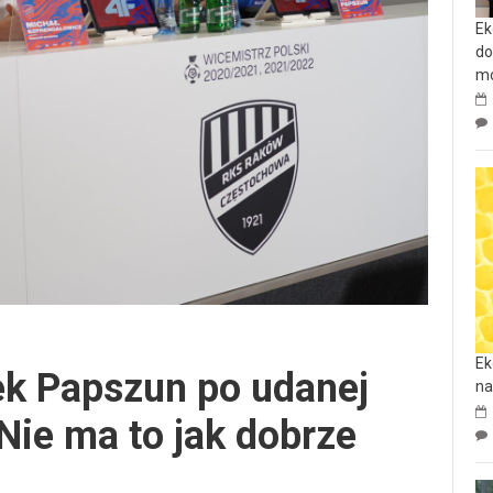
Ek
do
mo
Ek
k Papszun po udanej
na
Nie ma to jak dobrze