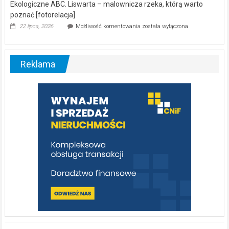
Ekologiczne ABC. Liswarta – malownicza rzeka, którą warto
poznać [fotorelacja]
Ekologiczne
22 lipca, 2026
Możliwość komentowania
została wyłączona
ABC.
Liswarta
–
malownicza
Reklama
rzeka,
którą
warto
poznać
[fotorelacja]