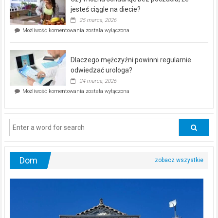
bezpłatna
akcja
jesteś ciągle na diecie?
profilaktyczna
25 marca, 2026
w
Czy
Możliwość komentowania
została wyłączona
Częstochowie
można
już
schudnąć
25
bez
kwietnia!
Dlaczego mężczyźni powinni regularnie
poczucia,
że
odwiedzać urologa?
jesteś
24 marca, 2026
ciągle
Dlaczego
Możliwość komentowania
została wyłączona
na
mężczyźni
diecie?
powinni
regularnie
odwiedzać
urologa?
Dom