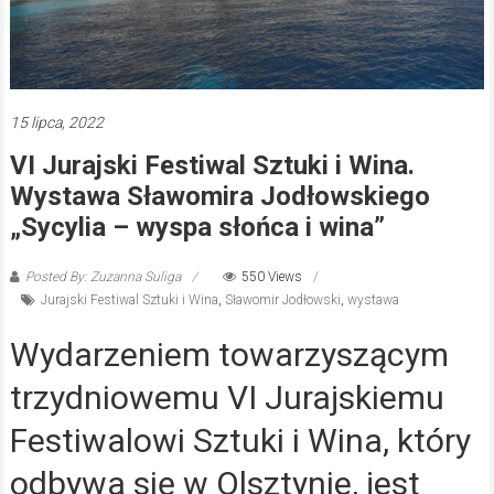
15 lipca, 2022
VI Jurajski Festiwal Sztuki i Wina.
Wystawa Sławomira Jodłowskiego
„Sycylia – wyspa słońca i wina”
Posted By: Zuzanna Suliga
550 Views
Jurajski Festiwal Sztuki i Wina
,
Sławomir Jodłowski
,
wystawa
Wydarzeniem towarzyszącym
trzydniowemu VI Jurajskiemu
Festiwalowi Sztuki i Wina, który
odbywa się w Olsztynie, jest