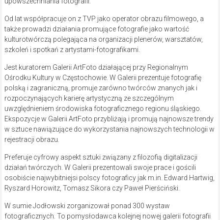
upowszechniania fotografii.
Od lat współpracuje on z TVP jako operator obrazu filmowego, a
także prowadzi działania promujące fotografie jako wartość
kulturotwórczą polegająca na organizacji plenerów, warsztatów,
szkoleń i spotkań z artystami-fotografikami.
Jest kuratorem Galerii ArtFoto działającej przy Regionalnym
Ośrodku Kultury w Częstochowie. W Galerii prezentuje fotografię
polską i zagraniczną, promuje zarówno twórców znanych jak i
rozpoczynających karierę artystyczną ze szczególnym
uwzględnieniem środowiska fotograficznego regionu śląskiego.
Ekspozycje w Galerii ArtFoto przybliżają i promują najnowsze trendy
w sztuce nawiązujące do wykorzystania najnowszych technologii w
rejestracji obrazu.
Preferuje cyfrowy aspekt sztuki związany z filozofią digitalizacji
działań twórczych. W Galerii prezentowali swoje prace i gościli
osobiście najwybitniejsi polscy fotograficy jak m.in. Edward Hartwig,
Ryszard Horowitz, Tomasz Sikora czy Paweł Pierściński.
W sumie Jodłowski zorganizował ponad 300 wystaw
fotograficznych. To pomysłodawca kolejnej nowej galerii fotografii