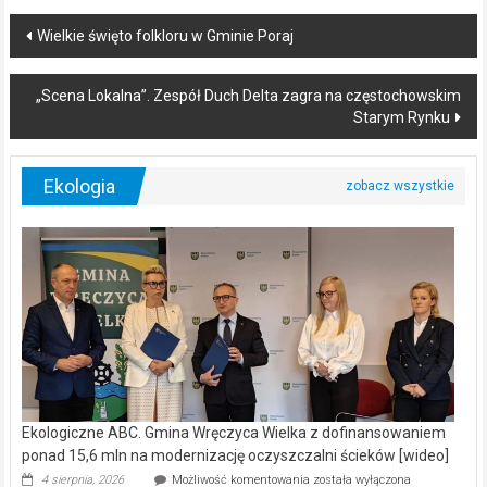
Post
Wielkie święto folkloru w Gminie Poraj
navigation
„Scena Lokalna”. Zespół Duch Delta zagra na częstochowskim
Starym Rynku
Ekologia
Ekologiczne ABC. Gmina Wręczyca Wielka z dofinansowaniem
ponad 15,6 mln na modernizację oczyszczalni ścieków [wideo]
Ekologiczne
4 sierpnia, 2026
Możliwość komentowania
została wyłączona