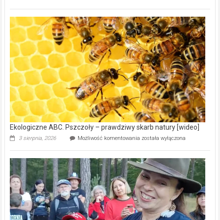
ABC.
Gmina
Wręczyca
Wielka
z
dofinansowaniem
ponad
15,6
mln
na
modernizację
oczyszczalni
ścieków
[wideo]
Ekologiczne ABC. Pszczoły – prawdziwy skarb natury [wideo]
Ekologiczne
3 sierpnia, 2026
Możliwość komentowania
została wyłączona
ABC.
Pszczoły
–
prawdziwy
skarb
natury
[wideo]