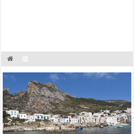
Gazeta
Regionalna
Częstochowa,
Kłobuck,
Lubliniec,
Myszków