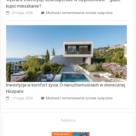
kupić mieszkanie?
Wybrane
20 maja, 2026
Możliwość komentowania
została wyłączona
inwestycje
deweloperskie
w Częstochowie
–
gdzie
kupić
mieszkanie?
Inwestycja w komfort życia. O nieruchomościach w słonecznej
Hiszpanii
Inwestycja
15 maja, 2026
Możliwość komentowania
została wyłączona
w komfort
życia.
O nieruchomościach
w słonecznej
Reklama
Hiszpanii