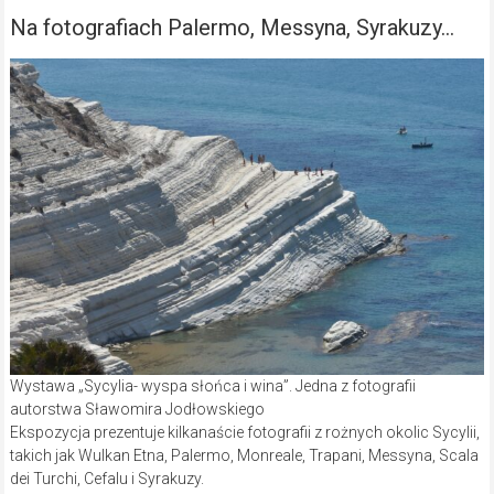
Na fotografiach Palermo, Messyna, Syrakuzy…
Wystawa „Sycylia- wyspa słońca i wina”. Jedna z fotografii
autorstwa Sławomira Jodłowskiego
Ekspozycja prezentuje kilkanaście fotografii z rożnych okolic Sycylii,
takich jak Wulkan Etna, Palermo, Monreale, Trapani, Messyna, Scala
dei Turchi, Cefalu i Syrakuzy.