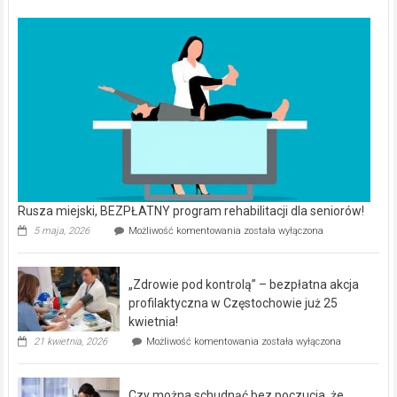
Rusza miejski, BEZPŁATNY program rehabilitacji dla seniorów!
Rusza
5 maja, 2026
Możliwość komentowania
została wyłączona
miejski,
BEZPŁATNY
program
„Zdrowie pod kontrolą” – bezpłatna akcja
rehabilitacji
dla
profilaktyczna w Częstochowie już 25
seniorów!
kwietnia!
„Zdrowie
21 kwietnia, 2026
Możliwość komentowania
została wyłączona
pod
kontrolą”
–
Czy można schudnąć bez poczucia, że