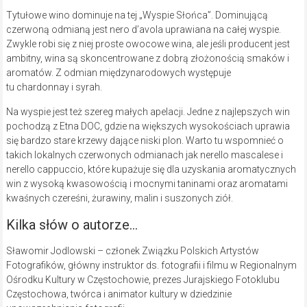
Tytułowe wino dominuje na tej „Wyspie Słońca”. Dominującą
czerwoną odmianą jest nero d’avola uprawiana na całej wyspie.
Zwykle robi się z niej proste owocowe wina, ale jeśli producent jest
ambitny, wina są skoncentrowane z dobrą złożonością smaków i
aromatów. Z odmian międzynarodowych występuje
tu chardonnay i syrah.
Na wyspie jest też szereg małych apelacji. Jedne z najlepszych win
pochodzą z Etna DOC, gdzie na większych wysokościach uprawia
się bardzo stare krzewy dające niski plon. Warto tu wspomnieć o
takich lokalnych czerwonych odmianach jak nerello mascalese i
nerello cappuccio, które kupażuje się dla uzyskania aromatycznych
win z wysoką kwasowością i mocnymi taninami oraz aromatami
kwaśnych czereśni, żurawiny, malin i suszonych ziół.
Kilka słów o autorze…
Sławomir Jodlowski – członek Związku Polskich Artystów
Fotografików, główny instruktor ds. fotografii i filmu w Regionalnym
Ośrodku Kultury w Częstochowie, prezes Jurajskiego Fotoklubu
Częstochowa, twórca i animator kultury w dziedzinie