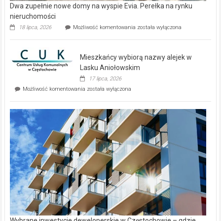
Dwa zupełnie nowe domy na wyspie Evia. Perełka na rynku
nieruchomości
Dwa
18 lipca, 2026
Możliwość komentowania
została wyłączona
zupełnie
nowe
domy
Mieszkańcy wybiorą nazwy alejek w
na
wyspie
Lasku Aniołowskim
Evia.
17 lipca, 2026
Perełka
Mieszkańcy
Możliwość komentowania
została wyłączona
na
wybiorą
rynku
nazwy
nieruchomości
alejek
w
Lasku
Aniołowskim
Wybrane inwestycje deweloperskie w Częstochowie – gdzie