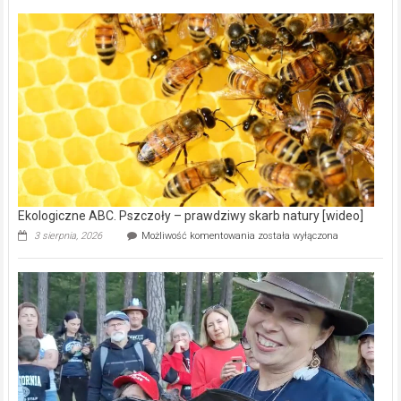
Gmina
Wręczyca
Wielka
z
dofinansowaniem
ponad
15,6
mln
na
modernizację
oczyszczalni
ścieków
[wideo]
Ekologiczne ABC. Pszczoły – prawdziwy skarb natury [wideo]
Ekologiczne
3 sierpnia, 2026
Możliwość komentowania
została wyłączona
ABC.
Pszczoły
–
prawdziwy
skarb
natury
[wideo]