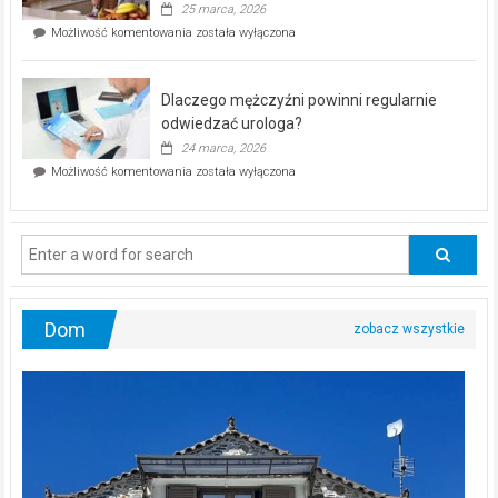
25 marca, 2026
w
Czy
Możliwość komentowania
została wyłączona
Częstochowie
można
już
schudnąć
25
bez
kwietnia!
Dlaczego mężczyźni powinni regularnie
poczucia,
że
odwiedzać urologa?
jesteś
24 marca, 2026
ciągle
Dlaczego
Możliwość komentowania
została wyłączona
na
mężczyźni
diecie?
powinni
regularnie
odwiedzać
urologa?
Dom