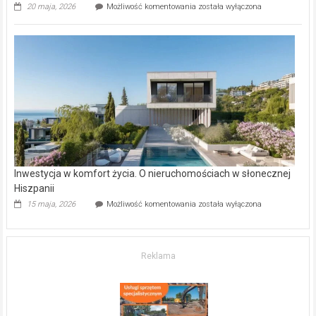
Wybrane
20 maja, 2026
Możliwość komentowania
została wyłączona
inwestycje
deweloperskie
w Częstochowie
–
gdzie
kupić
mieszkanie?
Inwestycja w komfort życia. O nieruchomościach w słonecznej
Hiszpanii
Inwestycja
15 maja, 2026
Możliwość komentowania
została wyłączona
w komfort
życia.
O nieruchomościach
w słonecznej
Reklama
Hiszpanii