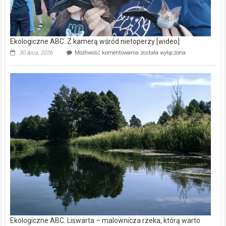
Ekologiczne ABC. Z kamerą wśród nietoperzy [wideo]
Ekologiczne
30 lipca, 2026
Możliwość komentowania
została wyłączona
ABC.
Z
kamerą
wśród
nietoperzy
[wideo]
Ekologiczne ABC. Liswarta – malownicza rzeka, którą warto