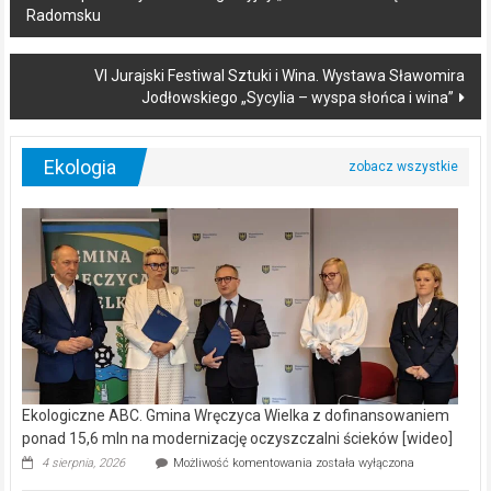
Radomsku
navigation
VI Jurajski Festiwal Sztuki i Wina. Wystawa Sławomira
Jodłowskiego „Sycylia – wyspa słońca i wina”
Ekologia
Ekologiczne ABC. Gmina Wręczyca Wielka z dofinansowaniem
ponad 15,6 mln na modernizację oczyszczalni ścieków [wideo]
Ekologiczne
4 sierpnia, 2026
Możliwość komentowania
została wyłączona
ABC.