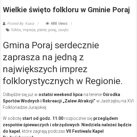
Wielkie święto folkloru w Gminie Poraj
Posted By: Kasia
488 Views
folklor
,
impreza
,
plener
,
poraj
,
święto
Gmina Poraj serdecznie
zaprasza na jedną z
największych imprez
folklorystycznych w Regionie.
Odbędzie się już w
ostatni weekend lipca
na terenie
Ośrodka
Sportów Wodnych i Rekreacji „Zalew Atrakcji”
w Jastrzębiu na XVI
Folkloriadzie Jurajskiej.
W sobotę
start od godz. 11.00
rozpocznie się
przeglądem
zespołów śpiewaczych i obrzędowych
.
Niedziela należeć będzie
do kapel
, które zagrają podczas
VII Festiwalu Kapel