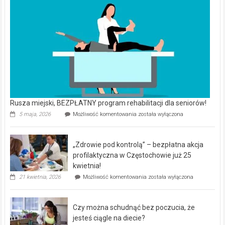
Rusza miejski, BEZPŁATNY program rehabilitacji dla seniorów!
Rusza
5 maja, 2026
Możliwość komentowania
została wyłączona
miejski,
BEZPŁATNY
program
„Zdrowie pod kontrolą” – bezpłatna akcja
rehabilitacji
dla
profilaktyczna w Częstochowie już 25
seniorów!
kwietnia!
„Zdrowie
21 kwietnia, 2026
Możliwość komentowania
została wyłączona
pod
kontrolą”
–
Czy można schudnąć bez poczucia, że
bezpłatna
akcja
jesteś ciągle na diecie?
profilaktyczna