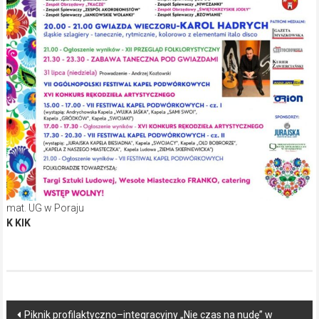
mat. UG w Poraju
K KIK
Post
Piknik profilaktyczno–integracyjny „Nie czas na nudę” w