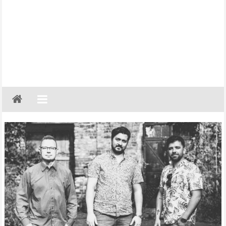
Gazeta
Regionalna
Częstochowa,
Kłobuck,
Lubliniec,
Myszków