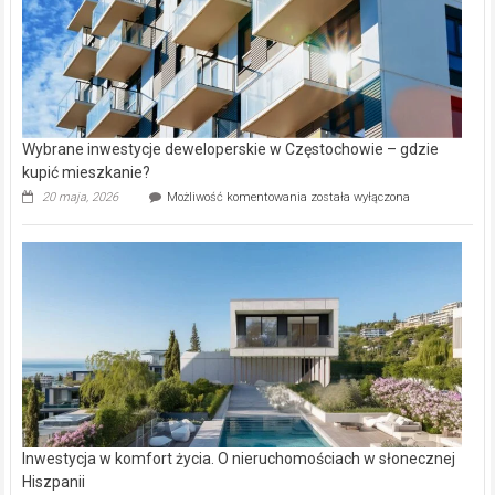
Wybrane inwestycje deweloperskie w Częstochowie – gdzie
kupić mieszkanie?
Wybrane
20 maja, 2026
Możliwość komentowania
została wyłączona
inwestycje
deweloperskie
w Częstochowie
–
gdzie
kupić
mieszkanie?
Inwestycja w komfort życia. O nieruchomościach w słonecznej
Hiszpanii