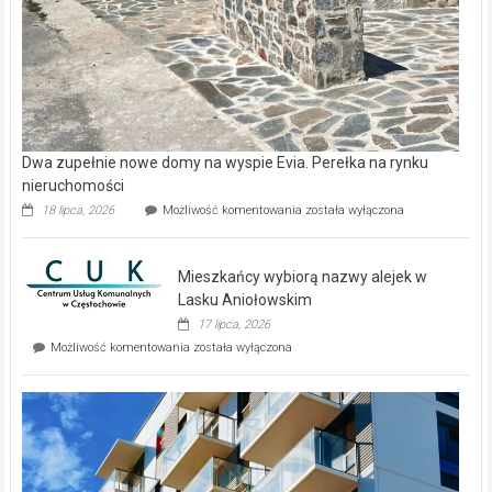
Dwa zupełnie nowe domy na wyspie Evia. Perełka na rynku
nieruchomości
Dwa
18 lipca, 2026
Możliwość komentowania
została wyłączona
zupełnie
nowe
domy
Mieszkańcy wybiorą nazwy alejek w
na
wyspie
Lasku Aniołowskim
Evia.
17 lipca, 2026
Perełka
Mieszkańcy
Możliwość komentowania
została wyłączona
na
wybiorą
rynku
nazwy
nieruchomości
alejek
w
Lasku
Aniołowskim