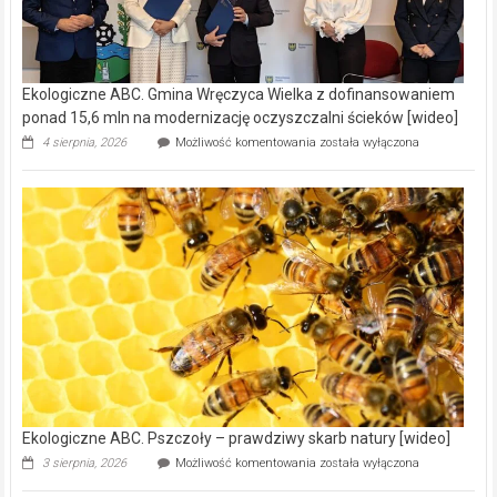
Ekologiczne ABC. Gmina Wręczyca Wielka z dofinansowaniem
ponad 15,6 mln na modernizację oczyszczalni ścieków [wideo]
Ekologiczne
4 sierpnia, 2026
Możliwość komentowania
została wyłączona
ABC.
Gmina
Wręczyca
Wielka
z
dofinansowaniem
ponad
15,6
mln
na
modernizację
oczyszczalni
ścieków
[wideo]
Ekologiczne ABC. Pszczoły – prawdziwy skarb natury [wideo]
Ekologiczne
3 sierpnia, 2026
Możliwość komentowania
została wyłączona
ABC.