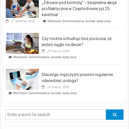
„Zdrowie pod kontrolą” – bezpłatna akcja
rehabilitacji
dla
profilaktyczna w Częstochowie już 25
seniorów!
kwietnia!
„Zdrowie
21 kwietnia, 2026
Możliwość komentowania
została wyłączona
pod
kontrolą”
–
Czy można schudnąć bez poczucia, że
bezpłatna
akcja
jesteś ciągle na diecie?
profilaktyczna
25 marca, 2026
w
Czy
Możliwość komentowania
została wyłączona
Częstochowie
można
już
schudnąć
25
bez
kwietnia!
Dlaczego mężczyźni powinni regularnie
poczucia,
że
odwiedzać urologa?
jesteś
24 marca, 2026
ciągle
Dlaczego
Możliwość komentowania
została wyłączona
na
mężczyźni
diecie?
powinni
regularnie
odwiedzać
urologa?