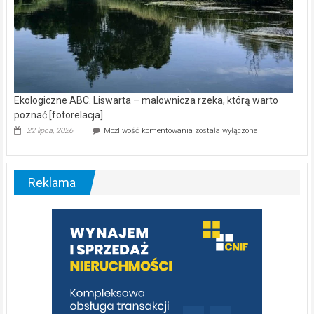
Ekologiczne ABC. Liswarta – malownicza rzeka, którą warto
poznać [fotorelacja]
Ekologiczne
22 lipca, 2026
Możliwość komentowania
została wyłączona
ABC.
Liswarta
–
malownicza
Reklama
rzeka,
którą
warto
poznać
[fotorelacja]