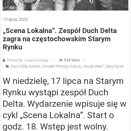
15 lipca, 2022
„Scena Lokalna”. Zespół Duch Delta
zagra na częstochowskim Starym
Rynku
Posted By: Zuzanna Suliga
534 Views
Duch Delta
,
koncert
,
Ośrodek Promocji Kultury „Gaude Mater”
,
Stary Rynek
W niedzielę, 17 lipca na Starym
Rynku wystąpi zespół Duch
Delta. Wydarzenie wpisuje się w
cykl „Scena Lokalna”. Start o
godz. 18. Wstęp jest wolny.