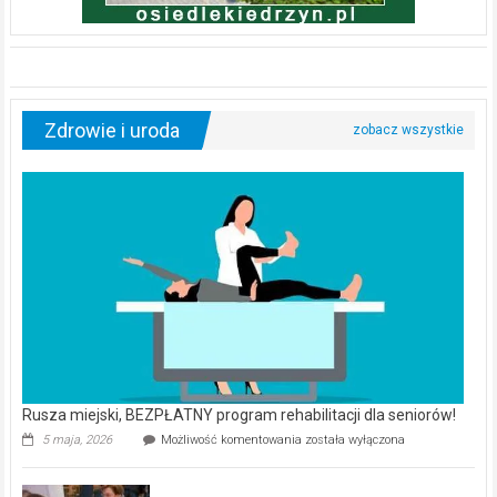
Zdrowie i uroda
Rusza miejski, BEZPŁATNY program rehabilitacji dla seniorów!
Rusza
5 maja, 2026
Możliwość komentowania
została wyłączona
miejski,
BEZPŁATNY
program