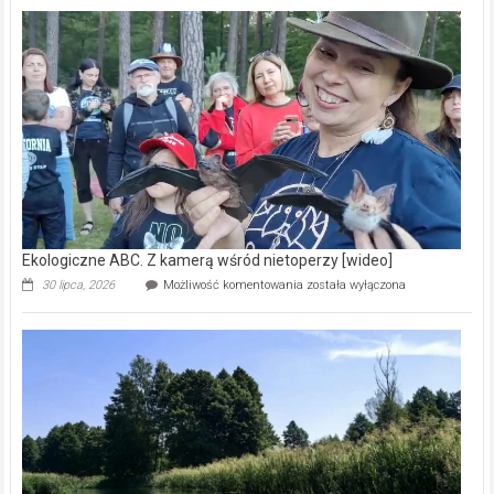
Pszczoły
–
prawdziwy
skarb
natury
[wideo]
Ekologiczne ABC. Z kamerą wśród nietoperzy [wideo]
Ekologiczne
30 lipca, 2026
Możliwość komentowania
została wyłączona
ABC.
Z
kamerą
wśród
nietoperzy
[wideo]