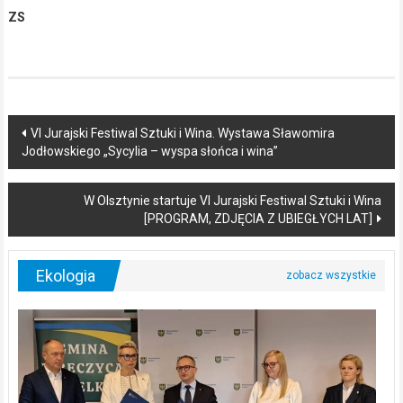
ZS
Post
VI Jurajski Festiwal Sztuki i Wina. Wystawa Sławomira
Jodłowskiego „Sycylia – wyspa słońca i wina”
navigation
W Olsztynie startuje VI Jurajski Festiwal Sztuki i Wina
[PROGRAM, ZDJĘCIA Z UBIEGŁYCH LAT]
Ekologia