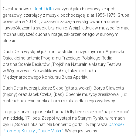
Częstochowski
Duch Delta
zaczynał jako bluesowy zespół
garażowy, czerpiący z muzyki pochodzącej z lat 1955-1975. Grupa
powstała w 2018 r., z czasem zaczęła występować na scenie
i uwspółcześniła swoje brzmienie. Wciąż jednak w muzyce formacji
można usłyszeć ducha vintage, zakorzenionego w surowym
bluesie.
Duch Delta wystąpił już m.in. w studiu muzycznym im. Agnieszki
Osieckiej na antenie Programu Trzeciego Polskiego Radia
oraz na Scenie Debiutów „Trójki” na Naturalnie Mazury Festiwal
w Węgorzewie. Zakwalifikował się także do finału
Międzynarodowego Konkursu Blues Aperitiv.
Duch Delta tworzą Łukasz Skiba (gitara, wokal), Borys Sławenta
(bębny) oraz Jacek Czekaj (bas). Obecnie muzycy zrealizowali już
materiał na debiutancki album i szukają dla niego wydawcy.
Tego, jak brzmią piosenki Ducha Delty będzie się można przekonać
w niedzielę, 17 lipca. Zespół wystąpi na Starym Rynku w ramach
cyklu „Scena Lokalna”. Na koncert o godz. 18 zaprasza
Ośrodek
Promocji Kultury „Gaude Mater”.
Wstęp jest wolny.