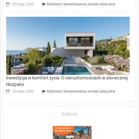
Wybrane
20 maja, 2026
Możliwość komentowania
została wyłączona
inwestycje
deweloperskie
w Częstochowie
–
gdzie
kupić
mieszkanie?
Inwestycja w komfort życia. O nieruchomościach w słonecznej
Hiszpanii
Inwestycja
15 maja, 2026
Możliwość komentowania
została wyłączona
w komfort
życia.
O nieruchomościach
w słonecznej
Reklama
Hiszpanii