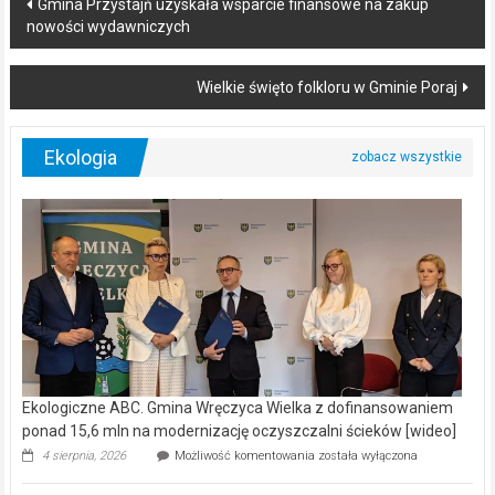
Post
Gmina Przystajń uzyskała wsparcie finansowe na zakup
nowości wydawniczych
navigation
Wielkie święto folkloru w Gminie Poraj
Ekologia
Ekologiczne ABC. Gmina Wręczyca Wielka z dofinansowaniem
ponad 15,6 mln na modernizację oczyszczalni ścieków [wideo]
Ekologiczne
4 sierpnia, 2026
Możliwość komentowania
została wyłączona
ABC.
Gmina