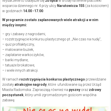
Wydarzenie to odbędzie się
20 lipca
w środę na terenie placówki
wsparcia dziennego nr. 4 przy ulicy
Narutowicza 155
(za kościołem)
w godzinach
14.00 -17.00
.
W programie zostało zaplanowanych wiele atrakcji a w nim
między innymi:
– gry i zabawy z nagrodami,
– rozstrzygnięcie konkursu plastycznego pt. „Nie czas na nudę”,
– quiz profilaktyczny,
– malowanie buziek,
– zaplatanie warkoczyków,
– bańki mydlane,
– tatuaże brokatowe,
– i wiele innych atrakcji.
W ramach
rozstrzygnięcia konkursu plastycznego
przewidziane
zostały
atrakcyjne nagrody
, które ufundowane są przez Urząd
Miasta Radomska. Zapraszają również na
pyszny
oraz
zdrowy
poczęstunek
, który umili zgromadzonym gościom wspólna
zabawę.