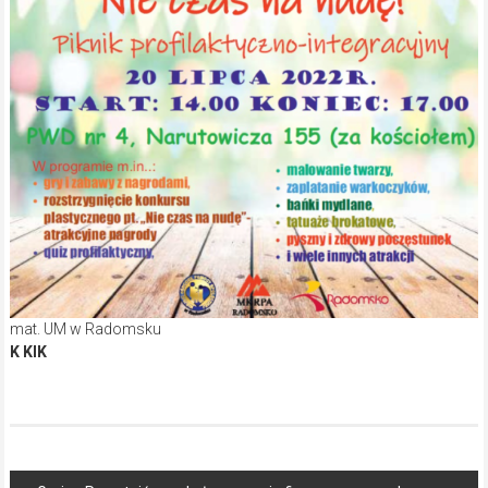
mat. UM w Radomsku
K KIK