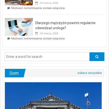
profilaktyczna
25 marca, 2026
w
Czy
Możliwość komentowania
została wyłączona
Częstochowie
można
już
schudnąć
25
bez
kwietnia!
Dlaczego mężczyźni powinni regularnie
poczucia,
że
odwiedzać urologa?
jesteś
24 marca, 2026
ciągle
Dlaczego
Możliwość komentowania
została wyłączona
na
mężczyźni
diecie?
powinni
regularnie
odwiedzać
urologa?
Dom