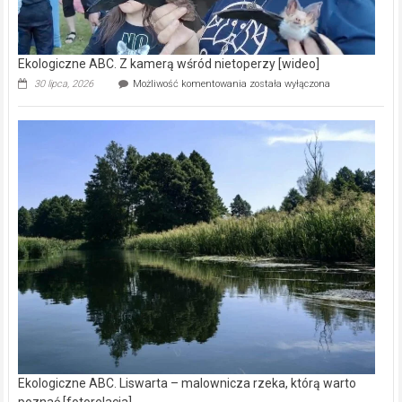
Ekologiczne ABC. Z kamerą wśród nietoperzy [wideo]
Ekologiczne
30 lipca, 2026
Możliwość komentowania
została wyłączona
ABC.
Z
kamerą
wśród
nietoperzy
[wideo]
Ekologiczne ABC. Liswarta – malownicza rzeka, którą warto
poznać [fotorelacja]