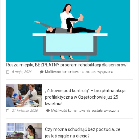
Rusza miejski, BEZPŁATNY program rehabilitacji dla seniorów!
Rusza
5 maja, 2026
Możliwość komentowania
została wyłączona
miejski,
BEZPŁATNY
program
„Zdrowie pod kontrolą” – bezpłatna akcja
rehabilitacji
dla
profilaktyczna w Częstochowie już 25
seniorów!
kwietnia!
„Zdrowie
21 kwietnia, 2026
Możliwość komentowania
została wyłączona
pod
kontrolą”
–
Czy można schudnąć bez poczucia, że
bezpłatna
akcja
jesteś ciągle na diecie?