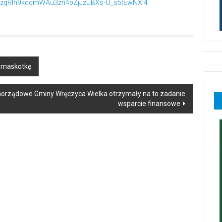
Y_zqRlh9kdqmWAu3zn4pZjJzUBXs-O_s5tEwNXl4
ą maskotkę
amorządowe Gminy Wręczyca Wielka otrzymały na to zadanie
wsparcie finansowe