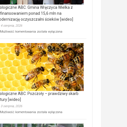
ologiczne ABC. Gmina Wręczyca Wielka z
finansowaniem ponad 15,6 mln na
dernizację oczyszczalni ścieków [wideo]
4 sierpnia, 2026
Ekologiczne
Możliwość komentowania
została wyłączona
ABC.
Gmina
Wręczyca
Wielka
z
dofinansowaniem
ponad
15,6
mln
na
modernizację
oczyszczalni
ścieków
ologiczne ABC. Pszczoły – prawdziwy skarb
[wideo]
tury [wideo]
3 sierpnia, 2026
Ekologiczne
Możliwość komentowania
została wyłączona
ABC.
Pszczoły
–