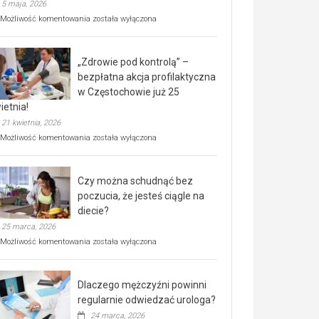
5 maja, 2026
Rusza
Możliwość komentowania
została wyłączona
miejski,
BEZPŁATNY
program
„Zdrowie pod kontrolą” –
rehabilitacji
dla
bezpłatna akcja profilaktyczna
seniorów!
w Częstochowie już 25
ietnia!
21 kwietnia, 2026
„Zdrowie
Możliwość komentowania
została wyłączona
pod
kontrolą”
–
Czy można schudnąć bez
bezpłatna
akcja
poczucia, że jesteś ciągle na
profilaktyczna
diecie?
w
25 marca, 2026
Częstochowie
już
Czy
Możliwość komentowania
została wyłączona
25
można
kwietnia!
schudnąć
bez
Dlaczego mężczyźni powinni
poczucia,
że
regularnie odwiedzać urologa?
jesteś
24 marca, 2026