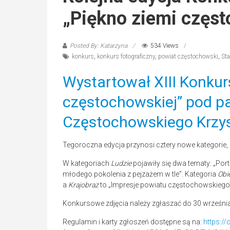
„Piękno ziemi częst
Posted By: Katarzyna
534 Views
konkurs
,
konkurs fotograficzny
,
powiat częstochowski
,
St
Wystartował XIII Konkur
częstochowskiej” pod p
Częstochowskiego Krzys
Tegoroczna edycja przynosi cztery nowe kategorie
W kategoriach
Ludzie
pojawiły się dwa tematy: „Port
młodego pokolenia z pejzażem w tle”. Kategoria
Obi
a
Krajobraz
to „Impresje powiatu częstochowskiego
Konkursowe zdjęcia należy zgłaszać do 30 września
Regulamin i karty zgłoszeń dostępne są na:
https:/