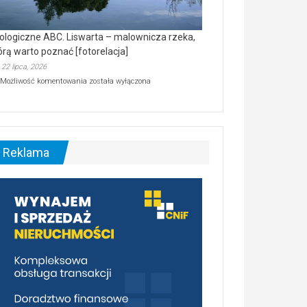
ologiczne ABC. Liswarta – malownicza rzeka,
órą warto poznać [fotorelacja]
22 lipca, 2026
Ekologiczne
Możliwość komentowania
została wyłączona
ABC.
Liswarta
–
malownicza
rzeka,
którą
Reklama
warto
poznać
[fotorelacja]