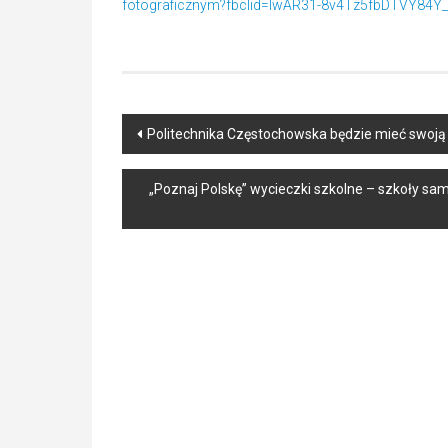
fotograficznym?fbclid=IwAR31-8v4Tz5fbDTVY84
Post
Politechnika Częstochowska będzie mieć swoj
navigation
„Poznaj Polskę” wycieczki szkolne – szkoły s