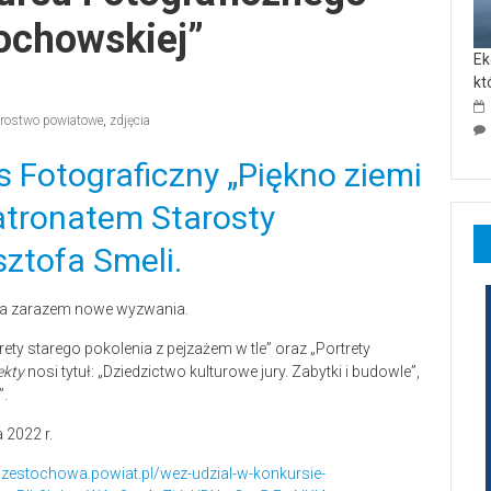
ochowskiej”
Ek
kt
arostwo powiatowe
,
zdjęcia
s Fotograficzny „Piękno ziemi
atronatem Starosty
ztofa Smeli.
, a zarazem nowe wyzwania.
rety starego pokolenia z pejzażem w tle” oraz „Portrety
ekty
nosi tytuł: „Dziedzictwo kulturowe jury. Zabytki i budowle”,
”.
 2022 r.
/czestochowa.powiat.pl/wez-udzial-w-konkursie-