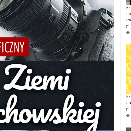
Ek
do
mo
Ek
na