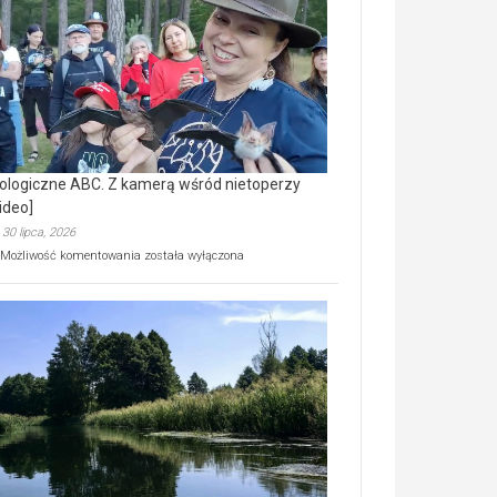
prawdziwy
skarb
natury
[wideo]
ologiczne ABC. Z kamerą wśród nietoperzy
ideo]
30 lipca, 2026
Ekologiczne
Możliwość komentowania
została wyłączona
ABC.
Z
kamerą
wśród
nietoperzy
[wideo]