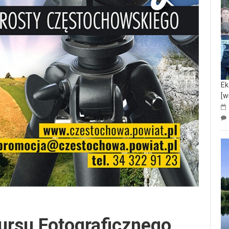
Ek
[w
ursu Fotograficznego