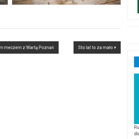
ym meczem z Wartą Poznań
Sto lat to za mało
Ru
dl