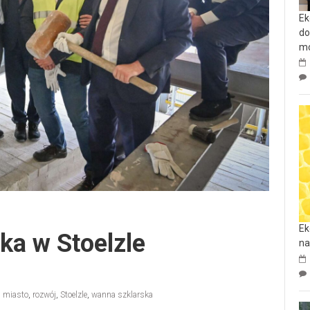
Ek
do
mo
Ek
ka w Stoelzle
na
,
miasto
,
rozwój
,
Stoelzle
,
wanna szklarska