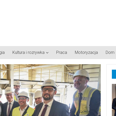
gia
Kultura i rozrywka
Praca
Motoryzacja
Dom