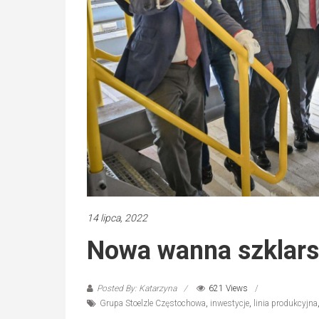
14 lipca, 2022
Nowa wanna szklars
Posted By: Katarzyna
621 Views
Grupa Stoelzle Częstochowa
,
inwestycje
,
linia produkcyjna