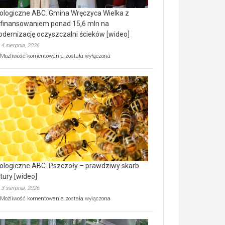
ologiczne ABC. Gmina Wręczyca Wielka z
finansowaniem ponad 15,6 mln na
dernizację oczyszczalni ścieków [wideo]
4 sierpnia, 2026
Ekologiczne
Możliwość komentowania
została wyłączona
ABC.
Gmina
Wręczyca
Wielka
z
dofinansowaniem
ponad
15,6
mln
na
modernizację
oczyszczalni
ścieków
ologiczne ABC. Pszczoły – prawdziwy skarb
[wideo]
tury [wideo]
3 sierpnia, 2026
Ekologiczne
Możliwość komentowania
została wyłączona
ABC.
Pszczoły
–