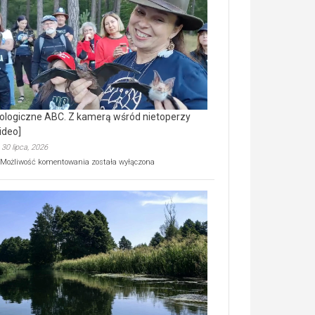
prawdziwy
skarb
natury
[wideo]
ologiczne ABC. Z kamerą wśród nietoperzy
ideo]
30 lipca, 2026
Ekologiczne
Możliwość komentowania
została wyłączona
ABC.
Z
kamerą
wśród
nietoperzy
[wideo]