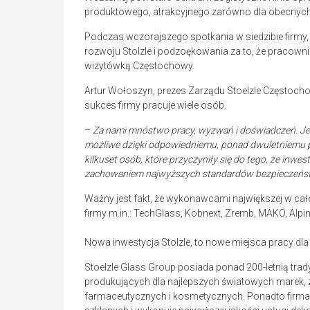
produktowego, atrakcyjnego zarówno dla obecnych 
Podczas wczorajszego spotkania w siedzibie firmy,
rozwoju Stolzle i podzoękowania za to, że pracown
wizytówką Częstochowy.
Artur Wołoszyn, prezes Zarządu Stoelzle Częstochowa
sukces firmy pracuje wiele osób.
–
Za nami mnóstwo pracy, wyzwań i doświadczeń. Jed
możliwe dzięki odpowiedniemu, ponad dwuletniemu p
kilkuset osób, które przyczyniły się do tego, że inwe
zachowaniem najwyższych standardów bezpieczeńs
Ważny jest fakt, że wykonawcami największej w całej
firmy
m.in.: TechGlass, Kobnext, Zremb, MAKO, Alpinet
Nowa inwestycja Stolzle, to nowe miejsca pracy dl
Stoelzle Glass Group posiada ponad 200-letnią trad
produkujących dla najlepszych światowych marek, 
farmaceutycznych i kosmetycznych. Ponadto firma