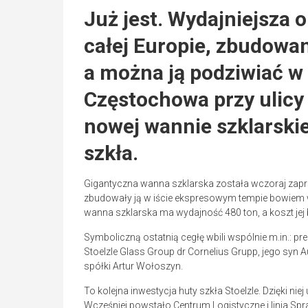
Już jest. Wydajniejsza 
całej Europie, zbudowa
a można ją podziwiać w 
Częstochowa przy ulicy
nowej wannie szklarskiej
szkła.
Gigantyczna wanna szklarska została wczoraj zap
zbudowały ją w iście ekspresowym tempie bowiem w
wanna szklarska ma wydajność 480 ton, a koszt jej
Symboliczną ostatnią cegłę wbili wspólnie m.in.: p
Stoelzle Glass Group dr Cornelius Grupp, jego syn
spółki Artur Wołoszyn.
To kolejna inwestycja huty szkła Stoelzle. Dzięki nie
Wcześniej powstało
Centrum Logistyczne i linia Spr