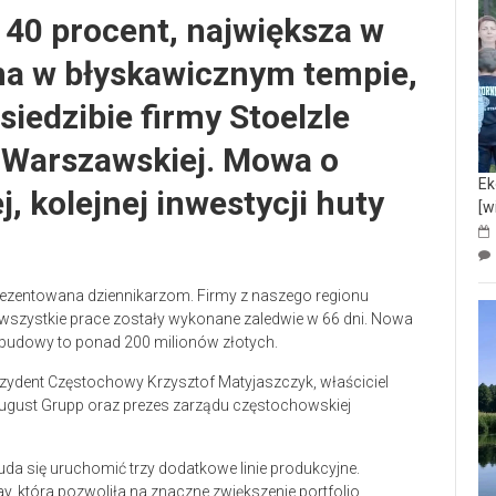
o 40 procent, największa w
na w błyskawicznym tempie,
siedzibie firmy Stoelzle
 Warszawskiej. Mowa o
Ek
, kolejnej inwestycji huty
[w
rezentowana dziennikarzom. Firmy z naszego regionu
szystkie prace zostały wykonane zaledwie w 66 dni. Nowa
 budowy to ponad 200 milionów złotych.
rezydent Częstochowy Krzysztof Matyjaszczyk, właściciel
 August Grupp oraz prezes zarządu częstochowskiej
j uda się uruchomić trzy dodatkowe linie produkcyjne.
ay, która pozwoliła na znaczne zwiększenie portfolio