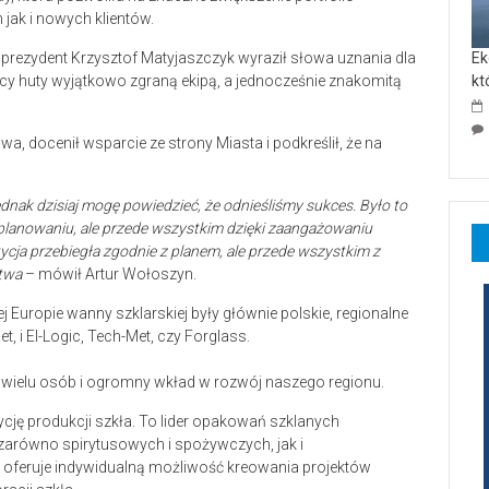
jak i nowych klientów.
 prezydent Krzysztof Matyjaszczyk wyraził słowa uznania dla
Ek
icy huty wyjątkowo zgraną ekipą, a jednocześnie znakomitą
kt
, docenił wsparcie ze strony Miasta i podkreślił, że na
nak dzisiaj mogę powiedzieć, że odnieśliśmy sukces. Było to
lanowaniu, ale przede wszystkim dzięki zaangażowaniu
stycja przebiegła zgodnie z planem, ale przede wszystkim z
twa
– mówił Artur Wołoszyn.
 Europie wanny szklarskiej były głównie polskie, regionalne
, i El-Logic, Tech-Met, czy Forglass.
a wielu osób i ogromny wkład w rozwój naszego regionu.
ycję produkcji szkła. To lider opakowań szklanych
zarówno spirytusowych i spożywczych, jak i
 oferuje indywidualną możliwość kreowania projektów