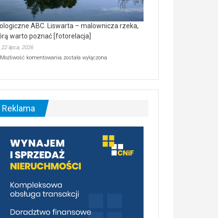
ologiczne ABC. Liswarta – malownicza rzeka,
órą warto poznać [fotorelacja]
22 lipca, 2026
Ekologiczne
Możliwość komentowania
została wyłączona
ABC.
Liswarta
–
malownicza
rzeka,
którą
Reklama
warto
poznać
[fotorelacja]