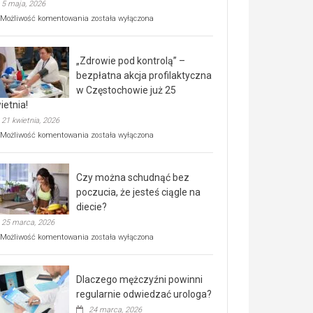
5 maja, 2026
Rusza
Możliwość komentowania
została wyłączona
miejski,
BEZPŁATNY
program
„Zdrowie pod kontrolą” –
rehabilitacji
dla
bezpłatna akcja profilaktyczna
seniorów!
w Częstochowie już 25
ietnia!
21 kwietnia, 2026
„Zdrowie
Możliwość komentowania
została wyłączona
pod
kontrolą”
–
Czy można schudnąć bez
bezpłatna
akcja
poczucia, że jesteś ciągle na
profilaktyczna
diecie?
w
25 marca, 2026
Częstochowie
już
Czy
Możliwość komentowania
została wyłączona
25
można
kwietnia!
schudnąć
bez
Dlaczego mężczyźni powinni
poczucia,
że
regularnie odwiedzać urologa?
jesteś
24 marca, 2026