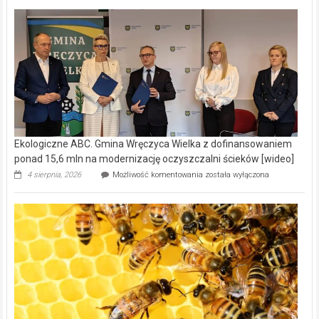
Ekologiczne ABC. Gmina Wręczyca Wielka z dofinansowaniem
ponad 15,6 mln na modernizację oczyszczalni ścieków [wideo]
Ekologiczne
4 sierpnia, 2026
Możliwość komentowania
została wyłączona
ABC.
Gmina
Wręczyca
Wielka
z
dofinansowaniem
ponad
15,6
mln
na
modernizację
oczyszczalni