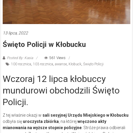
13 lipca, 2022
Święto Policji w Kłobucku
Posted By: Kasia
561 Views
100 rocznica
,
103 rocznica
,
awanse
,
Kłobuck
,
Święto Policji
Wczoraj 12 lipca kłobuccy
mundurowi obchodzili Święto
Policji.
Z tej właśnie okazji w
sali sesyjnej Urzędu Miejskiego w Kłobucku
odbyła się
uroczysta zbiórka
, na której
wręczono akty
mianowania na wyższe stopnie policyjne
. Stróże prawa odbierali