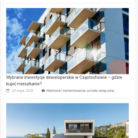
wybiorą
rynku
nazwy
nieruchomości
alejek
w
Lasku
Aniołowskim
Wybrane inwestycje deweloperskie w Częstochowie – gdzie
kupić mieszkanie?
Wybrane
20 maja, 2026
Możliwość komentowania
została wyłączona
inwestycje
deweloperskie
w Częstochowie
–
gdzie
kupić
mieszkanie?