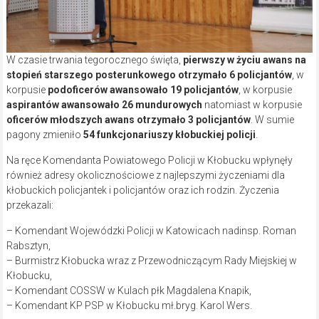
W czasie trwania tegorocznego święta,
pierwszy w życiu awans na
stopień starszego posterunkowego otrzymało 6 policjantów
, w
korpusie
podoficerów awansowało 19 policjantów
, w korpusie
aspirantów awansowało 26 mundurowych
natomiast w korpusie
oficerów młodszych awans otrzymało 3 policjantów
. W sumie
pagony zmieniło
54 funkcjonariuszy kłobuckiej policji
.
Na ręce Komendanta Powiatowego Policji w Kłobucku wpłynęły
również adresy okolicznościowe z najlepszymi życzeniami dla
kłobuckich policjantek i policjantów oraz ich rodzin. Życzenia
przekazali:
– Komendant Wojewódzki Policji w Katowicach nadinsp. Roman
Rabsztyn,
– Burmistrz Kłobucka wraz z Przewodniczącym Rady Miejskiej w
Kłobucku,
– Komendant COSSW w Kulach płk Magdalena Knapik,
– Komendant KP PSP w Kłobucku mł.bryg. Karol Wers.