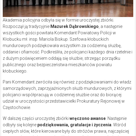
Akademia policyjna odbyła się w formie uroczystej zbiórki.
Rozpoczął ją tradycyjnie
Mazurek Dąbrowskiego
, a następnie
wszystkich gości powitała Komendant Powiatowy Policji w
Kłobucku mł. insp. Mariola Biskup. Szefowa kłobuckich
mundurowych podziękowała wszystkim za codzienną służbę,
oddanie i ofiarność. Podkreśliła, że policjanci każdego dnia rzetelnie i
z dużym poświęceniem oddają się służbie, strzegąc porządku
publicznego oraz bezpieczeństwa mieszkańców powiatu
kłobuckiego.
Pani Komendant zwróciła się również z podziękowaniami do władz
samorządowych, zaprzyjaźnionych służb mundurowych, z którymi
policjanci współpracują w codziennej służbie oraz do biorącej
udział w uroczystości przedstawicielki Prokuratury Rejonowej w
Częstochowie.
W dalszej części uroczystej zbiórki
wręczono awanse
. Następnie
odbyły się kolejne
podziękowania, gratulacje i życzenia
. Wśród
ciepłych słów, które kierowane były do stróżów prawa, najczęściej