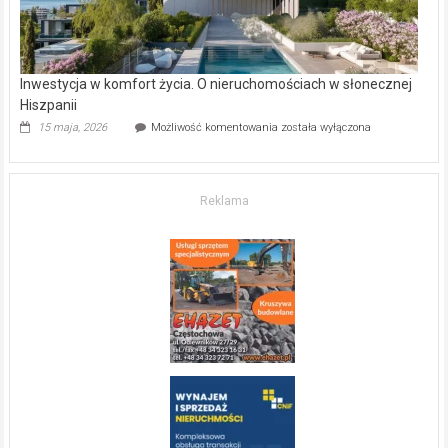
Inwestycja w komfort życia. O nieruchomościach w słonecznej
Hiszpanii
Inwestycja
15 maja, 2026
Możliwość komentowania
została wyłączona
w komfort
życia.
O nieruchomościach
w słonecznej
Reklama
Hiszpanii