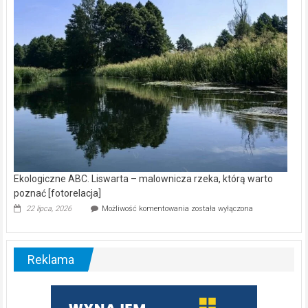
nietoperzy
[wideo]
Ekologiczne ABC. Liswarta – malownicza rzeka, którą warto
poznać [fotorelacja]
Ekologiczne
22 lipca, 2026
Możliwość komentowania
została wyłączona
ABC.
Liswarta
–
malownicza
Reklama
rzeka,
którą
warto
poznać
[fotorelacja]