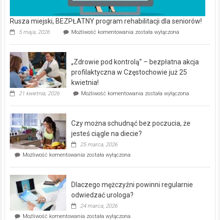
Rusza miejski, BEZPŁATNY program rehabilitacji dla seniorów!
Rusza
5 maja, 2026
Możliwość komentowania
została wyłączona
miejski,
BEZPŁATNY
program
„Zdrowie pod kontrolą” – bezpłatna akcja
rehabilitacji
dla
profilaktyczna w Częstochowie już 25
seniorów!
kwietnia!
„Zdrowie
21 kwietnia, 2026
Możliwość komentowania
została wyłączona
pod
kontrolą”
–
Czy można schudnąć bez poczucia, że
bezpłatna
akcja
jesteś ciągle na diecie?
profilaktyczna
25 marca, 2026
w
Czy
Możliwość komentowania
została wyłączona
Częstochowie
można
już
schudnąć
25
bez
kwietnia!
Dlaczego mężczyźni powinni regularnie
poczucia,
że
odwiedzać urologa?
jesteś
24 marca, 2026
ciągle
Dlaczego
Możliwość komentowania
została wyłączona
na