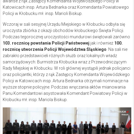
awanse z rąk Zastępcy Komendanta Wojewódzkiego Policji w
Katowicach insp. Artura Bednarka oraz Komendanta Powiatowego
Policji w Kłobucku mł. insp. Marioli Biskup.
Wczoraj w sali sesyjnej Urzędu Miejskiego w Kłobucku odbyła się
uroczysta zbiórka z okazji obchodów kłobuckiego Święta Policji.
Podczas tegorocznej uroczystości mundurowi świętowali zarówno
103. rocznicę powstania Policji Państwowej
jak i również
100.
rocznicę utworzenia Policji Województwa Śląskiego
. Na sali nie
zabrakło przedstawicieli różnych służb oraz lokalnych władz
samorządowych: Burmistrza Kłobucka wraz z Przewodniczącym
Rady Miejskiej w Kłobucku. W roli głównej wystąpili jednak policjanci
oraz policjantki, którzy z rąk Zastępcy Komendanta Wojewódzkiego
Policji w Katowicach insp. Artura Bednarka otrzymali nominacje na
wyższe stopnie policyjne. Podczas wręczania aktów mianowania
Panu Komendantowi asystowała Komendant Powiatowy Policji w
Kłobucku mł. insp. Mariola Biskup.