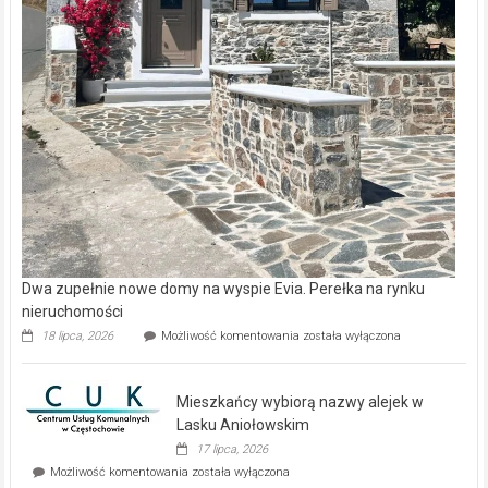
Dwa zupełnie nowe domy na wyspie Evia. Perełka na rynku
nieruchomości
Dwa
18 lipca, 2026
Możliwość komentowania
została wyłączona
zupełnie
nowe
domy
Mieszkańcy wybiorą nazwy alejek w
na
wyspie
Lasku Aniołowskim
Evia.
17 lipca, 2026
Perełka
Mieszkańcy
Możliwość komentowania
została wyłączona
na