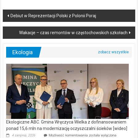
Post
Debiut w Reprezentacji Polski z Polonii Poraj
navigation
Wakacje – czas remontów w częstochowskich szkołach
Ekologia
Ekologiczne ABC. Gmina Wręczyca Wielka z dofinansowaniem
ponad 15,6 mln na modernizację oczyszczalni ścieków [wideo]
Ekologiczne
4 sierpnia, 2026
Możliwość komentowania
została wyłączona