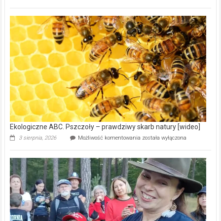
ABC.
Gmina
Wręczyca
Wielka
z
dofinansowaniem
ponad
15,6
mln
na
modernizację
oczyszczalni
ścieków
[wideo]
Ekologiczne ABC. Pszczoły – prawdziwy skarb natury [wideo]
Ekologiczne
3 sierpnia, 2026
Możliwość komentowania
została wyłączona
ABC.
Pszczoły
–
prawdziwy
skarb
natury
[wideo]