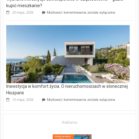
kupić mieszkanie?
Wybrane
20 maja, 2026
Możliwość komentowania
została wyłączona
inwestycje
deweloperskie
w Częstochowie
–
gdzie
kupić
mieszkanie?
Inwestycja w komfort życia. O nieruchomościach w słonecznej
Hiszpanii
Inwestycja
15 maja, 2026
Możliwość komentowania
została wyłączona
w komfort
życia.
O nieruchomościach
w słonecznej
Reklama
Hiszpanii