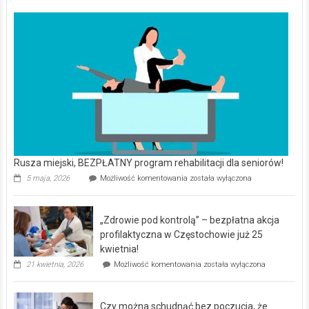
Rusza miejski, BEZPŁATNY program rehabilitacji dla seniorów!
Rusza
5 maja, 2026
Możliwość komentowania
została wyłączona
miejski,
BEZPŁATNY
program
„Zdrowie pod kontrolą” – bezpłatna akcja
rehabilitacji
dla
profilaktyczna w Częstochowie już 25
seniorów!
kwietnia!
„Zdrowie
21 kwietnia, 2026
Możliwość komentowania
została wyłączona
pod
kontrolą”
–
Czy można schudnąć bez poczucia, że
bezpłatna