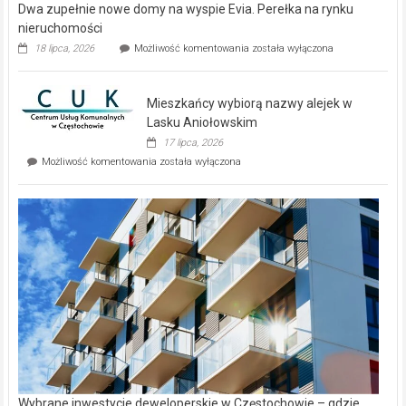
Dwa zupełnie nowe domy na wyspie Evia. Perełka na rynku
nieruchomości
Dwa
18 lipca, 2026
Możliwość komentowania
została wyłączona
zupełnie
nowe
domy
Mieszkańcy wybiorą nazwy alejek w
na
wyspie
Lasku Aniołowskim
Evia.
17 lipca, 2026
Perełka
Mieszkańcy
Możliwość komentowania
została wyłączona
na
wybiorą
rynku
nazwy
nieruchomości
alejek
w
Lasku
Aniołowskim
Wybrane inwestycje deweloperskie w Częstochowie – gdzie