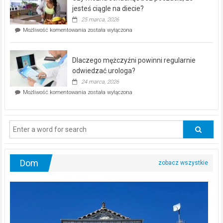
akcja
jesteś ciągle na diecie?
profilaktyczna
25 marca, 2026
w
Czy
Możliwość komentowania
została wyłączona
Częstochowie
można
już
schudnąć
25
bez
kwietnia!
Dlaczego mężczyźni powinni regularnie
poczucia,
że
odwiedzać urologa?
jesteś
24 marca, 2026
ciągle
Dlaczego
Możliwość komentowania
została wyłączona
na
mężczyźni
diecie?
powinni
regularnie
odwiedzać
urologa?
Dom