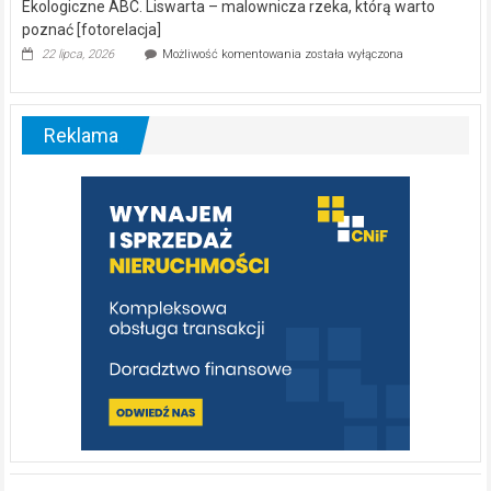
Ekologiczne ABC. Liswarta – malownicza rzeka, którą warto
poznać [fotorelacja]
Ekologiczne
22 lipca, 2026
Możliwość komentowania
została wyłączona
ABC.
Liswarta
–
malownicza
Reklama
rzeka,
którą
warto
poznać
[fotorelacja]