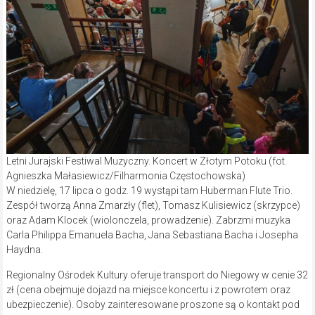
Letni Jurajski Festiwal Muzyczny. Koncert w Złotym Potoku (fot.
Agnieszka Małasiewicz/Filharmonia Częstochowska)
W niedzielę, 17 lipca o godz. 19 wystąpi tam Huberman Flute Trio.
Zespół tworzą Anna Zmarzły (flet), Tomasz Kulisiewicz (skrzypce)
oraz Adam Klocek (wiolonczela, prowadzenie). Zabrzmi muzyka
Carla Philippa Emanuela Bacha, Jana Sebastiana Bacha i Josepha
Haydna.
Regionalny Ośrodek Kultury oferuje transport do Niegowy w cenie 32
zł (cena obejmuje dojazd na miejsce koncertu i z powrotem oraz
ubezpieczenie). Osoby zainteresowane proszone są o kontakt pod