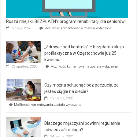
Rusza miejski, BEZPŁATNY program rehabilitacji dla seniorów!
Rusza
5 maja, 2026
Możliwość komentowania
została wyłączona
miejski,
BEZPŁATNY
program
„Zdrowie pod kontrolą” – bezpłatna akcja
rehabilitacji
dla
profilaktyczna w Częstochowie już 25
seniorów!
kwietnia!
„Zdrowie
21 kwietnia, 2026
Możliwość komentowania
została wyłączona
pod
kontrolą”
–
Czy można schudnąć bez poczucia, że
bezpłatna
akcja
jesteś ciągle na diecie?
profilaktyczna
25 marca, 2026
w
Czy
Możliwość komentowania
została wyłączona
Częstochowie
można
już
schudnąć
25
bez
kwietnia!
Dlaczego mężczyźni powinni regularnie
poczucia,
że
odwiedzać urologa?
jesteś
24 marca, 2026