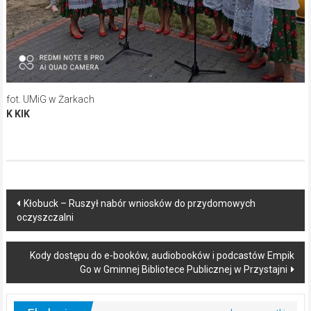
fot. UMiG w Żarkach
K KIK
Post
Kłobuck – Ruszył nabór wniosków do przydomowych
oczyszczalni
navigation
Kody dostępu do e-booków, audiobooków i podcastów Empik
Go w Gminnej Bibliotece Publicznej w Przystajni