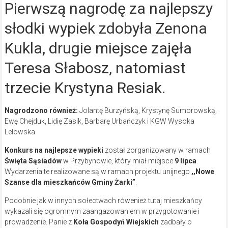
Pierwszą nagrodę za najlepszy
słodki wypiek zdobyła Zenona
Kukla, drugie miejsce zajęła
Teresa Słabosz, natomiast
trzecie Krystyna Resiak.
Nagrodzono również:
Jolantę Burzyńską, Krystynę Sumorowską,
Ewę Chejduk, Lidię Zasik, Barbarę Urbańczyk i KGW Wysoka
Lelowska.
Konkurs na najlepsze wypieki
został zorganizowany w ramach
Święta Sąsiadów
w Przybynowie, który miał miejsce
9 lipca
.
Wydarzenia te realizowane są w ramach projektu unijnego
,,Nowe
Szanse dla mieszkańców Gminy Żarki”
.
Podobnie jak w innych sołectwach rówenież tutaj mieszkańcy
wykazali się ogromnym zaangażowaniem w przygotowanie i
prowadzenie. Panie z
Koła Gospodyń Wiejskich
zadbały o