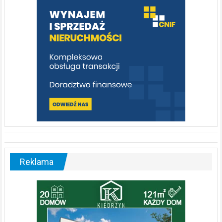
poznać
[fotorelacja]
Reklama