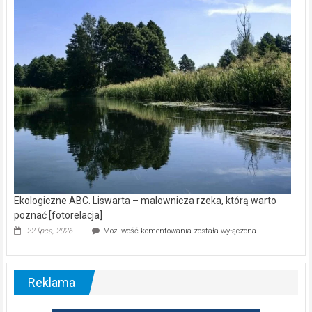
kamerą
wśród
nietoperzy
[wideo]
Ekologiczne ABC. Liswarta – malownicza rzeka, którą warto
poznać [fotorelacja]
Ekologiczne
22 lipca, 2026
Możliwość komentowania
została wyłączona
ABC.
Liswarta
–
malownicza
Reklama
rzeka,
którą
warto