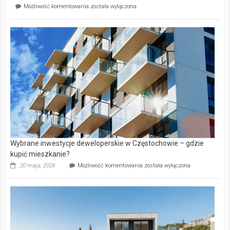
Mieszkańcy
Możliwość komentowania
została wyłączona
na
wybiorą
rynku
nazwy
nieruchomości
alejek
w
Lasku
Aniołowskim
Wybrane inwestycje deweloperskie w Częstochowie – gdzie
kupić mieszkanie?
Wybrane
20 maja, 2026
Możliwość komentowania
została wyłączona
inwestycje
deweloperskie
w Częstochowie
–
gdzie
kupić
mieszkanie?