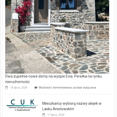
Dwa zupełnie nowe domy na wyspie Evia. Perełka na rynku
nieruchomości
Dwa
18 lipca, 2026
Możliwość komentowania
została wyłączona
zupełnie
nowe
domy
Mieszkańcy wybiorą nazwy alejek w
na
wyspie
Lasku Aniołowskim
Evia.
17 lipca, 2026
Perełka