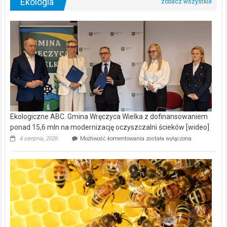
Ekologia
Ekologiczne ABC. Gmina Wręczyca Wielka z dofinansowaniem
ponad 15,6 mln na modernizację oczyszczalni ścieków [wideo]
Ekologiczne
4 sierpnia, 2026
Możliwość komentowania
została wyłączona
ABC.
Gmina
Wręczyca
Wielka
z
dofinansowaniem
ponad
15,6
mln
na