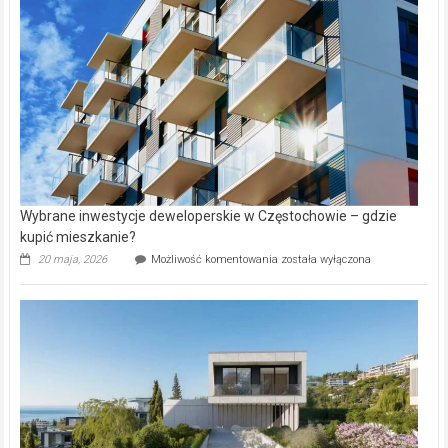
w
Lasku
Aniołowskim
Wybrane inwestycje deweloperskie w Częstochowie – gdzie
kupić mieszkanie?
Wybrane
20 maja, 2026
Możliwość komentowania
została wyłączona
inwestycje
deweloperskie
w Częstochowie
–
gdzie
kupić
mieszkanie?