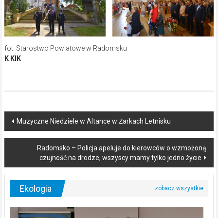
fot. Starostwo Powiatowe w Radomsku
K KIK
Post
Muzyczne Niedziele w Altance w Żarkach Letnisku
navigation
Radomsko – Policja apeluje do kierowców o wzmożoną
czujność na drodze, wszyscy mamy tylko jedno życie
Ekologia