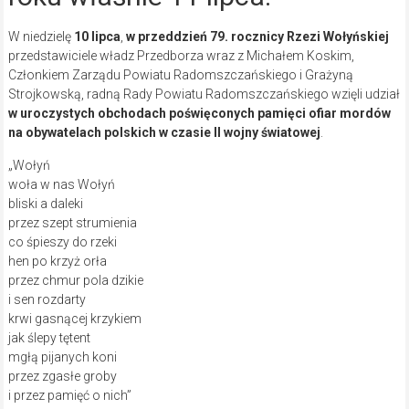
W niedzielę
10 lipca
,
w przeddzień 79. rocznicy Rzezi Wołyńskiej
przedstawiciele władz Przedborza wraz z Michałem Koskim,
Członkiem Zarządu Powiatu Radomszczańskiego i Grażyną
Strojkowską, radną Rady Powiatu Radomszczańskiego wzięli udział
w uroczystych obchodach poświęconych pamięci ofiar mordów
na obywatelach polskich w czasie II wojny światowej
.
„Wołyń
woła w nas Wołyń
bliski a daleki
przez szept strumienia
co śpieszy do rzeki
hen po krzyż orła
przez chmur pola dzikie
i sen rozdarty
krwi gasnącej krzykiem
jak ślepy tętent
mgłą pijanych koni
przez zgasłe groby
i przez pamięć o nich”