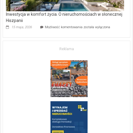
Inwestycja w komfort życia. O nieruchomościach w słonecznej
Hiszpanii
Inwestycja
15 maja, 2026
Możliwość komentowania
została wyłączona
w komfort
życia.
O nieruchomościach
w słonecznej
Reklama
Hiszpanii