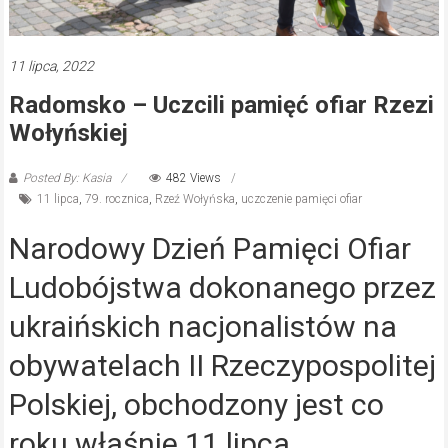
11 lipca, 2022
Radomsko – Uczcili pamięć ofiar Rzezi
Wołyńskiej
Posted By: Kasia
482 Views
11 lipca
,
79. rocznica
,
Rzeź Wołyńska
,
uczczenie pamięci ofiar
Narodowy Dzień Pamięci Ofiar
Ludobójstwa dokonanego przez
ukraińskich nacjonalistów na
obywatelach II Rzeczypospolitej
Polskiej, obchodzony jest co
roku właśnie 11 lipca.