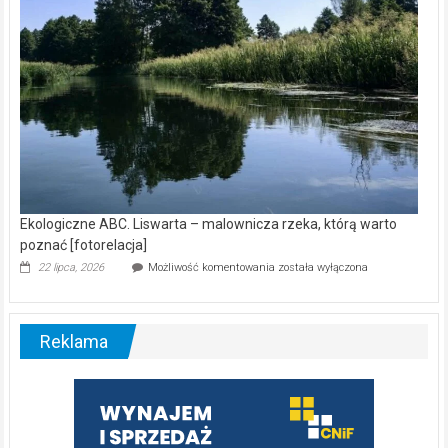
Ekologiczne ABC. Liswarta – malownicza rzeka, którą warto
poznać [fotorelacja]
Ekologiczne
22 lipca, 2026
Możliwość komentowania
została wyłączona
ABC.
Liswarta
–
malownicza
Reklama
rzeka,
którą
warto
poznać
[fotorelacja]