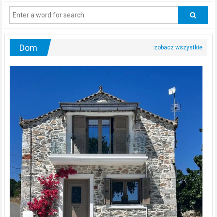
regularnie
odwiedzać
urologa?
Dom