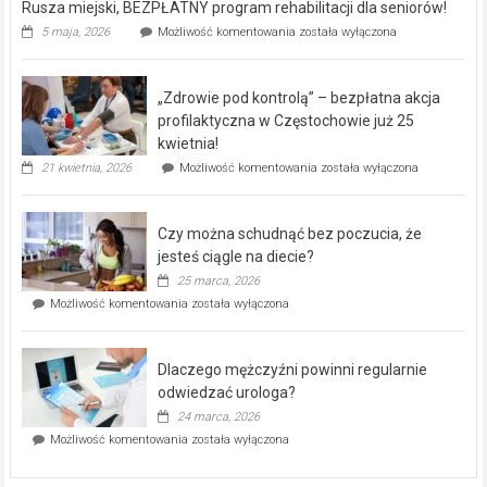
Rusza miejski, BEZPŁATNY program rehabilitacji dla seniorów!
Rusza
5 maja, 2026
Możliwość komentowania
została wyłączona
miejski,
BEZPŁATNY
program
„Zdrowie pod kontrolą” – bezpłatna akcja
rehabilitacji
dla
profilaktyczna w Częstochowie już 25
seniorów!
kwietnia!
„Zdrowie
21 kwietnia, 2026
Możliwość komentowania
została wyłączona
pod
kontrolą”
–
Czy można schudnąć bez poczucia, że
bezpłatna
akcja
jesteś ciągle na diecie?
profilaktyczna
25 marca, 2026
w
Czy
Możliwość komentowania
została wyłączona
Częstochowie
można
już
schudnąć
25
bez
kwietnia!
Dlaczego mężczyźni powinni regularnie
poczucia,
że
odwiedzać urologa?
jesteś
24 marca, 2026
ciągle
Dlaczego
Możliwość komentowania
została wyłączona
na
mężczyźni
diecie?
powinni