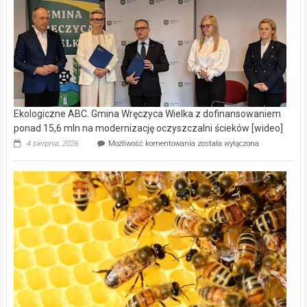
Ekologiczne ABC. Gmina Wręczyca Wielka z dofinansowaniem
ponad 15,6 mln na modernizację oczyszczalni ścieków [wideo]
Ekologiczne
4 sierpnia, 2026
Możliwość komentowania
została wyłączona
ABC.
Gmina
Wręczyca
Wielka
z
dofinansowaniem
ponad
15,6
mln
na
modernizację
oczyszczalni
ścieków
[wideo]