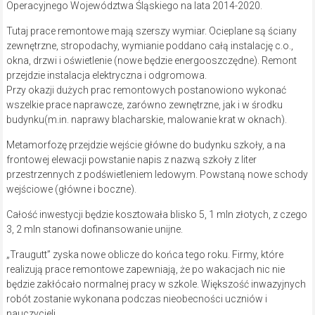
Operacyjnego Województwa Śląskiego na lata 2014-2020.
Tutaj prace remontowe mają szerszy wymiar. Ocieplane są ściany
zewnętrzne, stropodachy, wymianie poddano całą instalację c.o.,
okna, drzwi i oświetlenie (nowe będzie energooszczędne). Remont
przejdzie instalacja elektryczna i odgromowa.
Przy okazji dużych prac remontowych postanowiono wykonać
wszelkie prace naprawcze, zarówno zewnętrzne, jak i w środku
budynku(m.in. naprawy blacharskie, malowanie krat w oknach).
Metamorfozę przejdzie wejście główne do budynku szkoły, a na
frontowej elewacji powstanie napis z nazwą szkoły z liter
przestrzennych z podświetleniem ledowym. Powstaną nowe schody
wejściowe (główne i boczne).
Całość inwestycji będzie kosztowała blisko 5, 1 mln złotych, z czego
3, 2 mln stanowi dofinansowanie unijne.
„Traugutt” zyska nowe oblicze do końca tego roku. Firmy, które
realizują prace remontowe zapewniają, że po wakacjach nic nie
będzie zakłócało normalnej pracy w szkole. Większość inwazyjnych
robót zostanie wykonana podczas nieobecności uczniów i
nauczycieli.