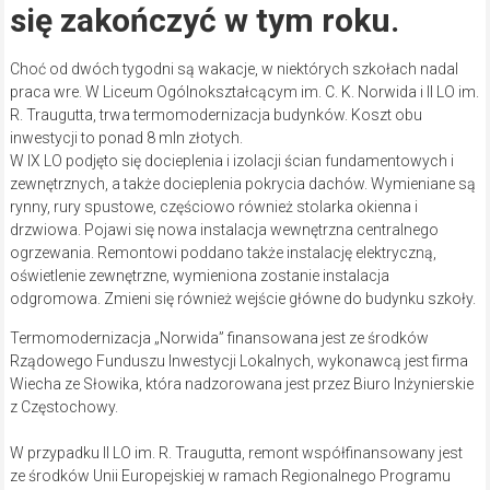
się zakończyć w tym roku.
Choć od dwóch tygodni są wakacje, w niektórych szkołach nadal
praca wre. W Liceum Ogólnokształcącym im. C. K. Norwida i II LO im.
R. Traugutta, trwa termomodernizacja budynków. Koszt obu
inwestycji to ponad 8 mln złotych.
W IX LO podjęto się docieplenia i izolacji ścian fundamentowych i
zewnętrznych, a także docieplenia pokrycia dachów. Wymieniane są
rynny, rury spustowe, częściowo również stolarka okienna i
drzwiowa. Pojawi się nowa instalacja wewnętrzna centralnego
ogrzewania. Remontowi poddano także instalację elektryczną,
oświetlenie zewnętrzne, wymieniona zostanie instalacja
odgromowa. Zmieni się również wejście główne do budynku szkoły.
Termomodernizacja „Norwida” finansowana jest ze środków
Rządowego Funduszu Inwestycji Lokalnych, wykonawcą jest firma
Wiecha ze Słowika, która nadzorowana jest przez Biuro Inżynierskie
z Częstochowy.
W przypadku II LO im. R. Traugutta, remont współfinansowany jest
ze środków Unii Europejskiej w ramach Regionalnego Programu