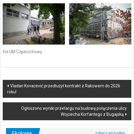
fot.UM Częstochowy
Post
Vladan Kovacević przedłużył kontrakt z Rakowem do 2026
roku!
navigation
Ogłoszono wyniki przetargu na budowę połączenia ulicy
Wojciecha Korfantego z Bugajską
Ekologia