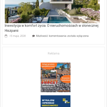
Inwestycja w komfort życia. O nieruchomościach w słonecznej
Hiszpanii
Inwestycja
15 maja, 2026
Możliwość komentowania
została wyłączona
w komfort
życia.
O nieruchomościach
w słonecznej
Reklama
Hiszpanii