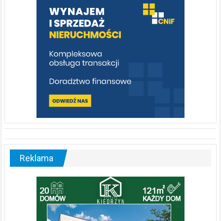
poznać
[fotorelacja]
Reklama