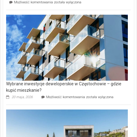
Mieszkańcy
Możliwość komentowania
została wyłączona
na
wybiorą
rynku
nazwy
nieruchomości
alejek
w
Lasku
Aniołowskim
Wybrane inwestycje deweloperskie w Częstochowie – gdzie
kupić mieszkanie?
Wybrane
20 maja, 2026
Możliwość komentowania
została wyłączona
inwestycje
deweloperskie
w Częstochowie
–
gdzie
kupić
mieszkanie?