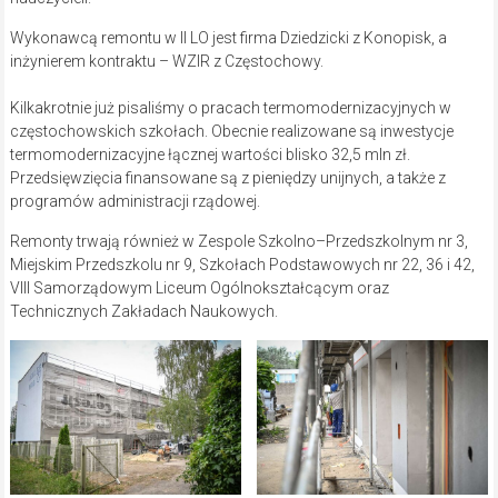
Wykonawcą remontu w II LO jest firma Dziedzicki z Konopisk, a
inżynierem kontraktu – WZIR z Częstochowy.
Kilkakrotnie już pisaliśmy o pracach termomodernizacyjnych w
częstochowskich szkołach. Obecnie realizowane są inwestycje
termomodernizacyjne łącznej wartości blisko 32,5 mln zł.
Przedsięwzięcia finansowane są z pieniędzy unijnych, a także z
programów administracji rządowej.
Remonty trwają również w Zespole Szkolno–Przedszkolnym nr 3,
Miejskim Przedszkolu nr 9, Szkołach Podstawowych nr 22, 36 i 42,
VIII Samorządowym Liceum Ogólnokształcącym oraz
Technicznych Zakładach Naukowych.