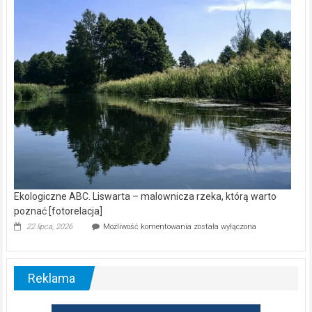
wśród
nietoperzy
[wideo]
Ekologiczne ABC. Liswarta – malownicza rzeka, którą warto
poznać [fotorelacja]
Ekologiczne
22 lipca, 2026
Możliwość komentowania
została wyłączona
ABC.
Liswarta
–
malownicza
Reklama
rzeka,
którą
warto