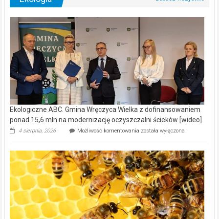
Ekologiczne ABC. Gmina Wręczyca Wielka z dofinansowaniem
ponad 15,6 mln na modernizację oczyszczalni ścieków [wideo]
Ekologiczne
4 sierpnia, 2026
Możliwość komentowania
została wyłączona
ABC.
Gmina
Wręczyca
Wielka
z
dofinansowaniem
ponad
15,6
mln
na
modernizację