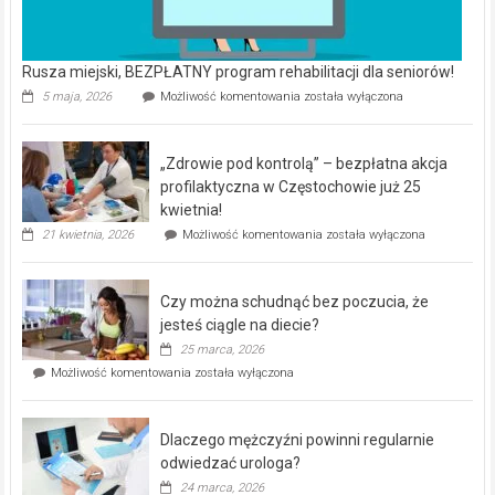
Rusza miejski, BEZPŁATNY program rehabilitacji dla seniorów!
Rusza
5 maja, 2026
Możliwość komentowania
została wyłączona
miejski,
BEZPŁATNY
program
„Zdrowie pod kontrolą” – bezpłatna akcja
rehabilitacji
dla
profilaktyczna w Częstochowie już 25
seniorów!
kwietnia!
„Zdrowie
21 kwietnia, 2026
Możliwość komentowania
została wyłączona
pod
kontrolą”
–
Czy można schudnąć bez poczucia, że
bezpłatna
akcja
jesteś ciągle na diecie?
profilaktyczna
25 marca, 2026
w
Czy
Możliwość komentowania
została wyłączona
Częstochowie
można
już
schudnąć
25
bez
kwietnia!
Dlaczego mężczyźni powinni regularnie
poczucia,
że
odwiedzać urologa?
jesteś
24 marca, 2026