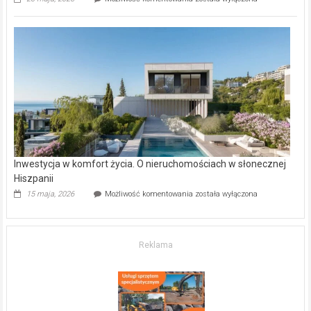
inwestycje
deweloperskie
w Częstochowie
–
gdzie
kupić
mieszkanie?
Inwestycja w komfort życia. O nieruchomościach w słonecznej
Hiszpanii
Inwestycja
15 maja, 2026
Możliwość komentowania
została wyłączona
w komfort
życia.
O nieruchomościach
w słonecznej
Reklama
Hiszpanii