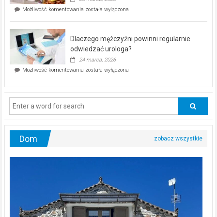
w
Czy
Możliwość komentowania
została wyłączona
Częstochowie
można
już
schudnąć
25
bez
kwietnia!
Dlaczego mężczyźni powinni regularnie
poczucia,
że
odwiedzać urologa?
jesteś
24 marca, 2026
ciągle
Dlaczego
Możliwość komentowania
została wyłączona
na
mężczyźni
diecie?
powinni
regularnie
odwiedzać
urologa?
Dom