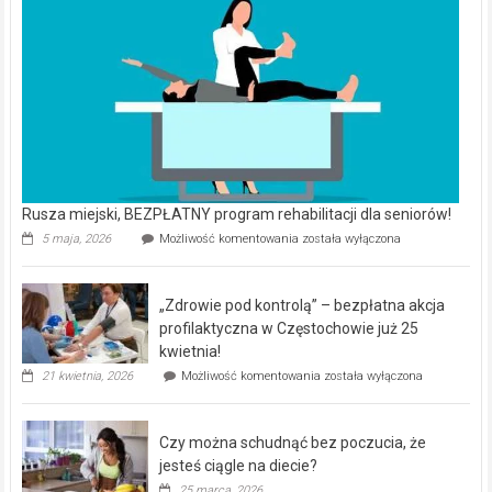
Rusza miejski, BEZPŁATNY program rehabilitacji dla seniorów!
Rusza
5 maja, 2026
Możliwość komentowania
została wyłączona
miejski,
BEZPŁATNY
program
„Zdrowie pod kontrolą” – bezpłatna akcja
rehabilitacji
dla
profilaktyczna w Częstochowie już 25
seniorów!
kwietnia!
„Zdrowie
21 kwietnia, 2026
Możliwość komentowania
została wyłączona
pod
kontrolą”
–
Czy można schudnąć bez poczucia, że
bezpłatna
akcja
jesteś ciągle na diecie?
profilaktyczna
25 marca, 2026