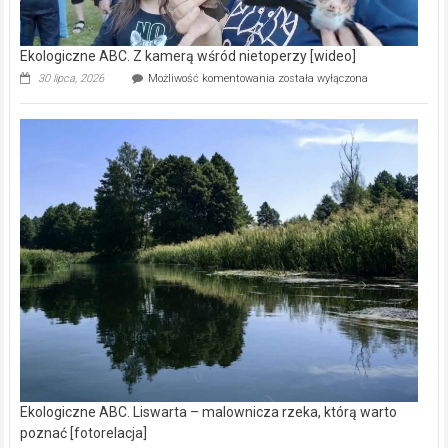
Ekologiczne ABC. Z kamerą wśród nietoperzy [wideo]
Ekologiczne
30 lipca, 2026
Możliwość komentowania
została wyłączona
ABC.
Z
kamerą
wśród
nietoperzy
[wideo]
Ekologiczne ABC. Liswarta – malownicza rzeka, którą warto
poznać [fotorelacja]