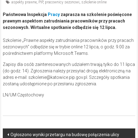
aspekty prawne
,
PIP
,
pracownicy sezonowi
,
szkolenie online
Państwowa Inspekcja
Pracy
zaprasza na szkolenie poświęcone
prawnym aspektom zatrudniania pracowników przy pracach
sezonowych.
Wirtualne spotkanie odbędzie się 12 lipca.
Szkolenie „Prawne aspekty zatrudniania pracowników przy pracach
sezonowych” odbędzie się w trybie online 12 lipca, o godz. 9.00 za
pośrednictwem platformy Microsoft Teams.
Zapisy dla osób zainteresowanych udziałem trwają tylko do 11 lipca
(do godz. 14). Zgłoszenia należy przesyłać drogą elektroniczną na
adres e-mail: szkolenie@katowice.pip.gov.pl. Szczegóły spotkania
zostaną udostępnione po przesłaniu zgłoszenia.
LN/UM Częstochowy
Post
Ogłoszono wyniki przetargu na budowę połączenia ulicy