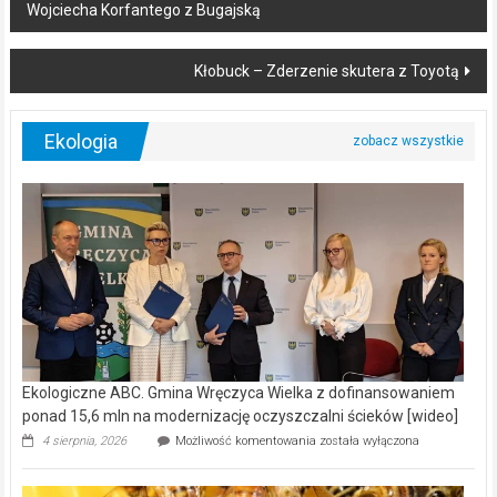
Wojciecha Korfantego z Bugajską
navigation
Kłobuck – Zderzenie skutera z Toyotą
Ekologia
Ekologiczne ABC. Gmina Wręczyca Wielka z dofinansowaniem
ponad 15,6 mln na modernizację oczyszczalni ścieków [wideo]
Ekologiczne
4 sierpnia, 2026
Możliwość komentowania
została wyłączona
ABC.
Gmina
Wręczyca