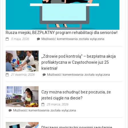
Rusza miejski, BEZPŁATNY program rehabilitacji dla seniorów!
Rusza
5 maja, 2026
Możliwość komentowania
została wyłączona
miejski,
BEZPŁATNY
program
„Zdrowie pod kontrolą” – bezpłatna akcja
rehabilitacji
dla
profilaktyczna w Częstochowie już 25
seniorów!
kwietnia!
„Zdrowie
21 kwietnia, 2026
Możliwość komentowania
została wyłączona
pod
kontrolą”
–
Czy można schudnąć bez poczucia, że
bezpłatna
akcja
jesteś ciągle na diecie?
profilaktyczna
25 marca, 2026
w
Czy
Możliwość komentowania
została wyłączona
Częstochowie
można
już
schudnąć
25
bez
kwietnia!
Dlaczego mężczyźni powinni regularnie