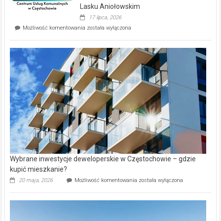
wyspie
Lasku Aniołowskim
Evia.
17 lipca, 2026
Perełka
Mieszkańcy
Możliwość komentowania
została wyłączona
na
wybiorą
rynku
nazwy
nieruchomości
alejek
w
Lasku
Aniołowskim
Wybrane inwestycje deweloperskie w Częstochowie – gdzie
kupić mieszkanie?
Wybrane
20 maja, 2026
Możliwość komentowania
została wyłączona
inwestycje
deweloperskie
w Częstochowie
–
gdzie