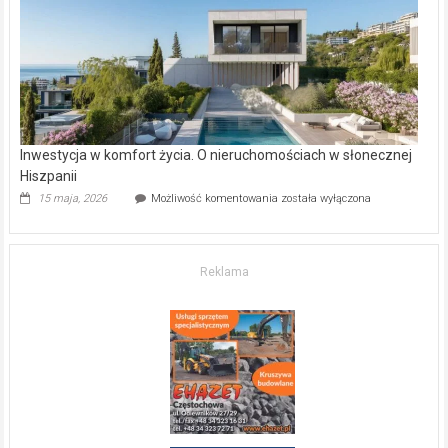
kupić
mieszkanie?
Inwestycja w komfort życia. O nieruchomościach w słonecznej
Hiszpanii
Inwestycja
15 maja, 2026
Możliwość komentowania
została wyłączona
w komfort
życia.
O nieruchomościach
w słonecznej
Reklama
Hiszpanii