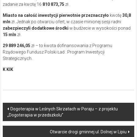
zadanie za kwotę 16
810 873,75
zł.
Miasto na całość inwestycji pierwotnie przeznaczyło
kwotę
30,8
mln
zł. Jednak po otwarciu ofert, w czasie minionej sesji radni
zabezpieczyli dodatkowe środki
w budżecie w wysokości ponad
15 mln
zł.
29 889 246,05
zł – to kwota dofinansowania z Programu
Rządowego Fundusz Polski Ład : Program Inwestycji
Strategicznych.
K KIK
Post
Dogoterapia w Leśnych Skrzatach w Poraju – z projektu
„Dogoterapia w przedszkolu”
navigation
Otwarcie drogi gminnej ul. Dolnej w Lipiu