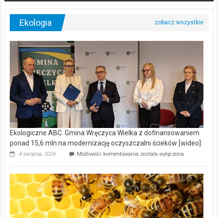
Ekologia
Ekologiczne ABC. Gmina Wręczyca Wielka z dofinansowaniem
ponad 15,6 mln na modernizację oczyszczalni ścieków [wideo]
Ekologiczne
4 sierpnia, 2026
Możliwość komentowania
została wyłączona
ABC.
Gmina
Wręczyca
Wielka
z
dofinansowaniem
ponad
15,6