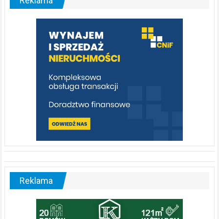
Reklama
rzeka,
którą
warto
poznać
[fotorelacja]
Reklama