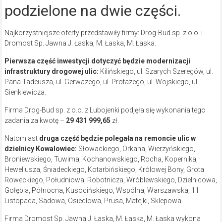
podzielone na dwie części.
Najkorzystniejsze oferty przedstawiły firmy: Drog-Bud sp. z o.o. i
Dromost Sp. Jawna J. Łaska, M. Łaska, M. Łaska.
Pierwsza część inwestycji dotyczyć będzie modernizacji
infrastruktury drogowej ulic:
Kilińskiego, ul. Szarych Szeregów, ul.
Pana Tadeusza, ul. Gerwazego, ul. Protazego, ul. Wojskiego, ul.
Sienkiewicza.
Firma Drog-Bud sp. z o.o. z Lubojenki podjęła się wykonania tego
zadania za kwotę –
29 431 999,65
zł.
Natomiast
druga część będzie polegała na remoncie ulic w
dzielnicy Kowalowiec:
Słowackiego, Orkana, Wierzyńskiego,
Broniewskiego, Tuwima, Kochanowskiego, Rocha, Kopernika,
Heweliusza, Śniadeckiego, Kotarbińskiego, Królowej Bony, Grota
Roweckiego, Południowa, Robotnicza, Wróblewskiego, Dzielnicowa,
Gołębia, Północna, Kusocińskiego, Wspólna, Warszawska, 11
Listopada, Sadowa, Osiedlowa, Prusa, Matejki, Sklepowa.
Firma Dromost Sp. Jawna J. Łaska, M. Łaska, M. Łaska wykona