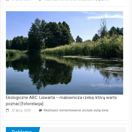
ABC.
Z
kamerą
wśród
nietoperzy
[wideo]
Ekologiczne ABC. Liswarta – malownicza rzeka, którą warto
poznać [fotorelacja]
Ekologiczne
22 lipca, 2026
Możliwość komentowania
została wyłączona
ABC.
Liswarta
–
malownicza