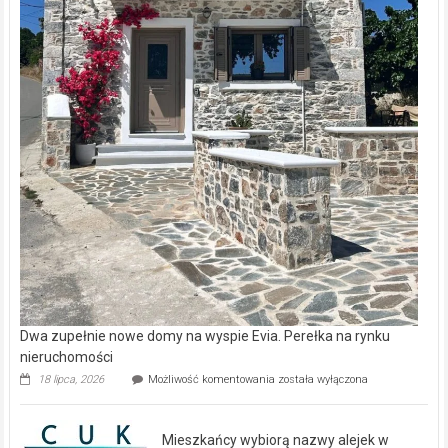
Dwa zupełnie nowe domy na wyspie Evia. Perełka na rynku
nieruchomości
Dwa
18 lipca, 2026
Możliwość komentowania
została wyłączona
zupełnie
nowe
domy
Mieszkańcy wybiorą nazwy alejek w
na