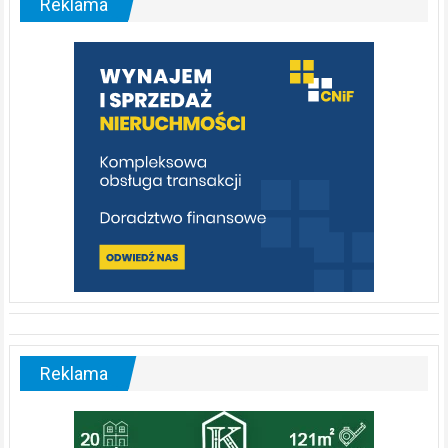
Reklama
rzeka,
którą
warto
poznać
[fotorelacja]
Reklama