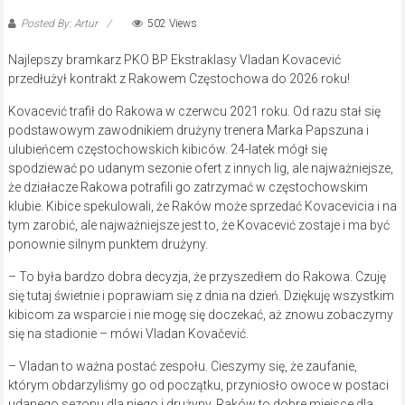
Posted By: Artur
502 Views
Najlepszy bramkarz PKO BP Ekstraklasy Vladan Kovacević
przedłużył kontrakt z Rakowem Częstochowa do 2026 roku!
Kovacević trafił do Rakowa w czerwcu 2021 roku. Od razu stał się
podstawowym zawodnikiem drużyny trenera Marka Papszuna i
ulubieńcem częstochowskich kibiców. 24-latek mógł się
spodziewać po udanym sezonie ofert z innych lig, ale najważniejsze,
że działacze Rakowa potrafili go zatrzymać w częstochowskim
klubie. Kibice spekulowali, że Raków może sprzedać Kovacevicia i na
tym zarobić, ale najważniejsze jest to, że Kovacević zostaje i ma być
ponownie silnym punktem drużyny.
– To była bardzo dobra decyzja, że przyszedłem do Rakowa. Czuję
się tutaj świetnie i poprawiam się z dnia na dzień. Dziękuję wszystkim
kibicom za wsparcie i nie mogę się doczekać, aż znowu zobaczymy
się na stadionie – mówi Vladan Kovačević.
– Vladan to ważna postać zespołu. Cieszymy się, że zaufanie,
którym obdarzyliśmy go od początku, przyniosło owoce w postaci
udanego sezonu dla niego i drużyny. Raków to dobre miejsce dla