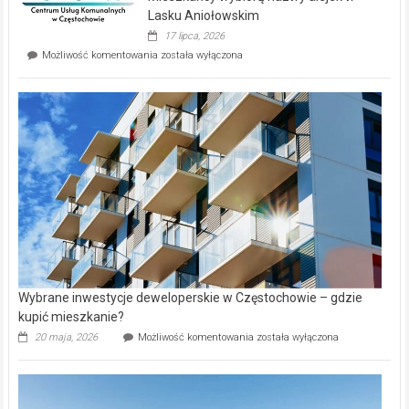
wyspie
Lasku Aniołowskim
Evia.
17 lipca, 2026
Perełka
Mieszkańcy
Możliwość komentowania
została wyłączona
na
wybiorą
rynku
nazwy
nieruchomości
alejek
w
Lasku
Aniołowskim
Wybrane inwestycje deweloperskie w Częstochowie – gdzie
kupić mieszkanie?
Wybrane
20 maja, 2026
Możliwość komentowania
została wyłączona
inwestycje
deweloperskie
w Częstochowie
–