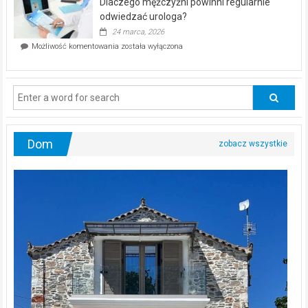
Dlaczego mężczyźni powinni regularnie
poczucia,
że
odwiedzać urologa?
jesteś
24 marca, 2026
ciągle
Dlaczego
Możliwość komentowania
została wyłączona
na
mężczyźni
diecie?
powinni
regularnie
odwiedzać
urologa?
Dom