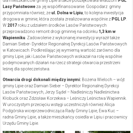
dla mieszkańców gminy Lipie a także podziękowała władzom
PGL
Lasy Państwowe
za jej współfinansowanie. Gospodarz gminy
przypomniała również, że
ul. Dolna w Lipiu
, to kolejna inwestycja
drogowa w gminie, która została zrealizowana wspólnie z
PGL LP
.
W
2017
roku z udziałem środków Lasów Państwowych
przeprowadzono remont drogi gminnej na odcinku
1,3 km w
Wapienniku
. Zadowolenie z wykonanej inwestycji wyraził także
Damian Sieber- Dyrektor Regionalnej Dyrekcji Lasów Państwowych
w Katowicach. Podkreślając jej wymierną wartość zarówno dla
gminy Lipie, jak i Lasów Państwowych wskazał na rolę wspólnie
podejmowanych działań na rzecz strategii otwarcia przestrzeni
leśnej dla społeczeństwa.
Otwarcia drogi dokonali między innymi:
Bożena Wieloch – wójt
gminy Lipie oraz Damian Sieber – Dyrektor Regionalnej Dyrekcji
Lasów Państwowych, Jerzy Sądel – Nadleśniczy Nadleśnictwa
Kłobuck oraz Zdzisław Korzekwa – Leśniczy Leśnictwa Wapiennik.
W uroczystym przecięciu wstęgi uczestniczyli również Alicja
Podgórska wiceprzewodnicząca Rady Gminy Lipie, Ewa Kuc –
radna Gminy Lipie, a także mieszkańcy osiedla w Lipiu i pracownicy
Urzędu Gminy Lipie.