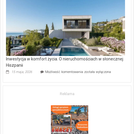
w Częstochowie
–
gdzie
kupić
mieszkanie?
Inwestycja w komfort życia. O nieruchomościach w słonecznej
Hiszpanii
Inwestycja
15 maja, 2026
Możliwość komentowania
została wyłączona
w komfort
życia.
O nieruchomościach
w słonecznej
Reklama
Hiszpanii