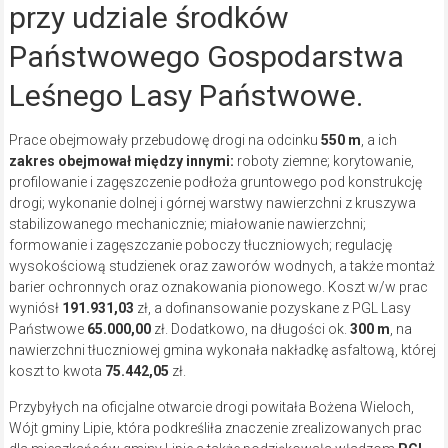
przy udziale środków
Państwowego Gospodarstwa
Leśnego Lasy Państwowe.
Prace obejmowały przebudowę drogi na odcinku
550 m
, a ich
zakres obejmował między innymi:
roboty ziemne; korytowanie,
profilowanie i zagęszczenie podłoża gruntowego pod konstrukcję
drogi; wykonanie dolnej i górnej warstwy nawierzchni z kruszywa
stabilizowanego mechanicznie; miałowanie nawierzchni;
formowanie i zagęszczanie poboczy tłuczniowych; regulację
wysokościową studzienek oraz zaworów wodnych, a także montaż
barier ochronnych oraz oznakowania pionowego. Koszt w/w prac
wyniósł
191.931,03
zł, a dofinansowanie pozyskane z PGL Lasy
Państwowe
65.000,00
zł. Dodatkowo, na długości ok.
300 m
, na
nawierzchni tłuczniowej gmina wykonała nakładkę asfaltową, której
koszt to kwota
75.442,05
zł.
Przybyłych na oficjalne otwarcie drogi powitała Bożena Wieloch,
Wójt gminy Lipie, która podkreśliła znaczenie zrealizowanych prac