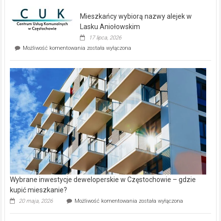
nowe
domy
Mieszkańcy wybiorą nazwy alejek w
na
wyspie
Lasku Aniołowskim
Evia.
17 lipca, 2026
Perełka
Mieszkańcy
Możliwość komentowania
została wyłączona
na
wybiorą
rynku
nazwy
nieruchomości
alejek
w
Lasku
Aniołowskim
Wybrane inwestycje deweloperskie w Częstochowie – gdzie
kupić mieszkanie?
Wybrane
20 maja, 2026
Możliwość komentowania
została wyłączona
inwestycje
deweloperskie