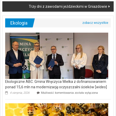
Trzy dni z zawodami jeździeckimi w Gniazdowie
Ekologia
Ekologiczne ABC. Gmina Wręczyca Wielka z dofinansowaniem
ponad 15,6 mln na modernizację oczyszczalni ścieków [wideo]
Ekologiczne
4 sierpnia, 2026
Możliwość komentowania
została wyłączona
ABC.
Gmina
Wręczyca
Wielka
z