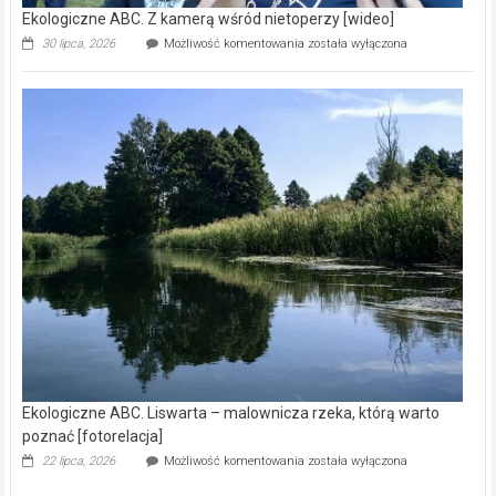
Ekologiczne ABC. Z kamerą wśród nietoperzy [wideo]
Ekologiczne
30 lipca, 2026
Możliwość komentowania
została wyłączona
ABC.
Z
kamerą
wśród
nietoperzy
[wideo]
Ekologiczne ABC. Liswarta – malownicza rzeka, którą warto
poznać [fotorelacja]
Ekologiczne
22 lipca, 2026
Możliwość komentowania
została wyłączona
ABC.
Liswarta