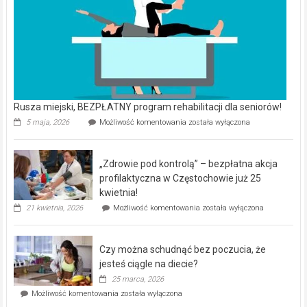
Rusza miejski, BEZPŁATNY program rehabilitacji dla seniorów!
Rusza
5 maja, 2026
Możliwość komentowania
została wyłączona
miejski,
BEZPŁATNY
program
„Zdrowie pod kontrolą” – bezpłatna akcja
rehabilitacji
dla
profilaktyczna w Częstochowie już 25
seniorów!
kwietnia!
„Zdrowie
21 kwietnia, 2026
Możliwość komentowania
została wyłączona
pod
kontrolą”
–
Czy można schudnąć bez poczucia, że
bezpłatna
akcja
jesteś ciągle na diecie?
profilaktyczna
25 marca, 2026
w
Czy
Możliwość komentowania
została wyłączona
Częstochowie
można
już