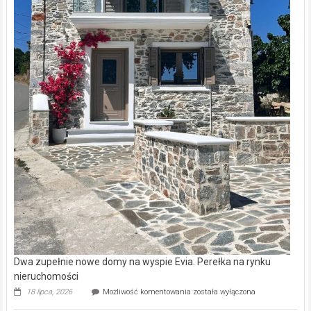
Dwa zupełnie nowe domy na wyspie Evia. Perełka na rynku
nieruchomości
Dwa
18 lipca, 2026
Możliwość komentowania
została wyłączona
zupełnie