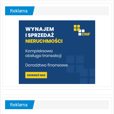
–
malownicza
Reklama
rzeka,
którą
warto
poznać
[fotorelacja]
Reklama