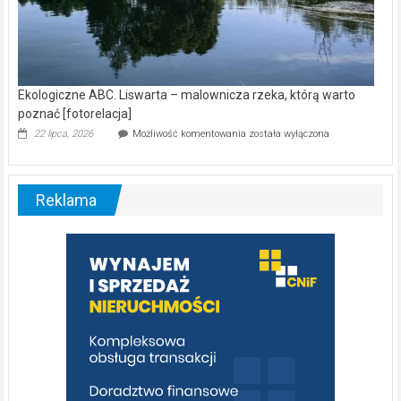
Ekologiczne ABC. Liswarta – malownicza rzeka, którą warto
poznać [fotorelacja]
Ekologiczne
22 lipca, 2026
Możliwość komentowania
została wyłączona
ABC.
Liswarta
–
malownicza
Reklama
rzeka,
którą
warto
poznać
[fotorelacja]