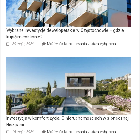
Wybrane inwestycje deweloperskie w Częstochowie – gdzie
kupić mieszkanie?
Wybrane
20 maja, 2026
Możliwość komentowania
została wyłączona
inwestycje
deweloperskie
w Częstochowie
–
gdzie
kupić
mieszkanie?
Inwestycja w komfort życia. O nieruchomościach w słonecznej
Hiszpanii
Inwestycja
15 maja, 2026
Możliwość komentowania
została wyłączona
w komfort