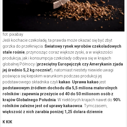
fot. pixabay
Jeśli kochacie czekoladę, ta prawda może okazać się być zbyt
gorzka do przełknięcia.
Światowy rynek wyrobów czekoladowych
stale rośnie
, przynosząc coraz większe zyski, a w większości
produkcja, jak i konsumpcja czekolady odbywa się w krajach
globalnej Północy (
przeciętny Europejczyk czy Amerykanin zjada
jej średnio 5,2 kg rocznie!
), natomiast niestety niewiele uwagi
poświęca się kiepskim warunkom podczas produkcji jej
podstawowego składnika czyli
kakao
.
Uprawa kakao
jest
podstawowym źródłem dochodu dla 5,5 miliona małorolnych
rolników
i
zapewnia przeżycie od 40 do 50 milionom osób z
krajów Globalnego Południa
. W niektórych krajach nawet do
90%
rolników zależne jest od uprawy kakaowca
. Tymczasem,
większość z nich zarabia poniżej 1,25 dolara dziennie
.
K KIK