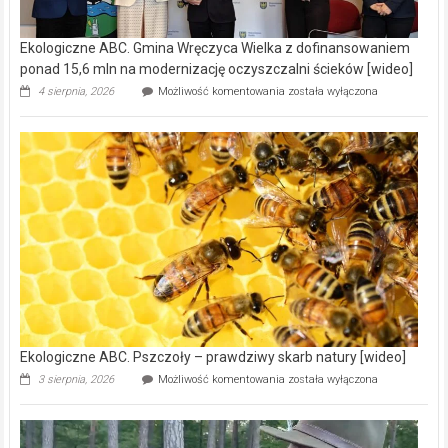
Ekologiczne ABC. Gmina Wręczyca Wielka z dofinansowaniem
ponad 15,6 mln na modernizację oczyszczalni ścieków [wideo]
Ekologiczne
4 sierpnia, 2026
Możliwość komentowania
została wyłączona
ABC.
Gmina
Wręczyca
Wielka
z
dofinansowaniem
ponad
15,6
mln
na
modernizację
oczyszczalni
ścieków
[wideo]
Ekologiczne ABC. Pszczoły – prawdziwy skarb natury [wideo]
Ekologiczne
3 sierpnia, 2026
Możliwość komentowania
została wyłączona
ABC.
Pszczoły
–
prawdziwy