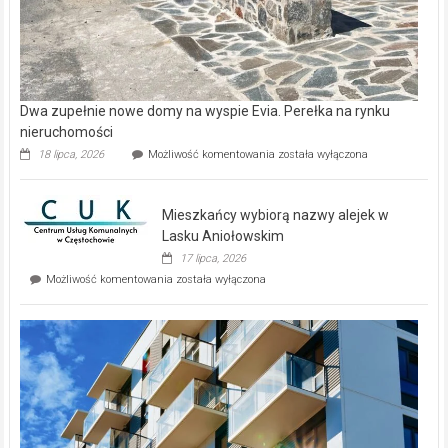
Dwa zupełnie nowe domy na wyspie Evia. Perełka na rynku
nieruchomości
Dwa
18 lipca, 2026
Możliwość komentowania
została wyłączona
zupełnie
nowe
domy
Mieszkańcy wybiorą nazwy alejek w
na
wyspie
Lasku Aniołowskim
Evia.
17 lipca, 2026
Perełka
Mieszkańcy
Możliwość komentowania
została wyłączona
na
wybiorą
rynku
nazwy
nieruchomości
alejek
w
Lasku
Aniołowskim