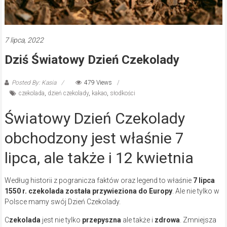
7 lipca, 2022
Dziś Światowy Dzień Czekolady
Posted By: Kasia
479 Views
czekolada
,
dzień czekolady
,
kakao
,
słodkości
Światowy Dzień Czekolady
obchodzony jest właśnie 7
lipca, ale także i 12 kwietnia
Według historii z pogranicza faktów oraz legend to właśnie
7 lipca
1550 r.
czekolada została przywieziona do Europy
. Ale nie tylko w
Polsce mamy swój Dzień Czekolady.
C
zekolada
jest nie tylko
przepyszna
ale także i
zdrowa
. Zmniejsza