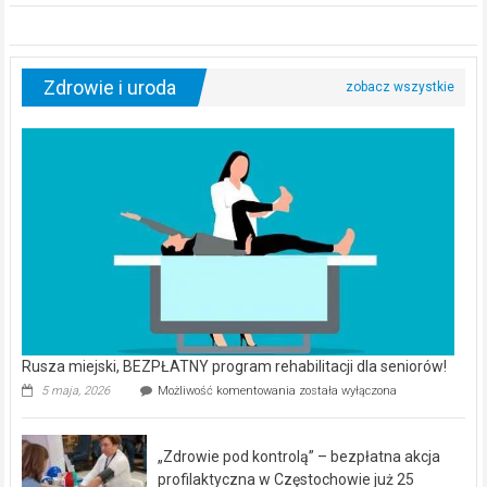
Zdrowie i uroda
Rusza miejski, BEZPŁATNY program rehabilitacji dla seniorów!
Rusza
5 maja, 2026
Możliwość komentowania
została wyłączona
miejski,
BEZPŁATNY
program
„Zdrowie pod kontrolą” – bezpłatna akcja
rehabilitacji
dla
profilaktyczna w Częstochowie już 25