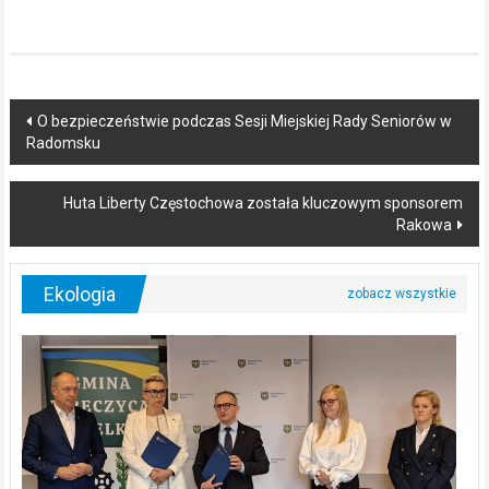
Post
O bezpieczeństwie podczas Sesji Miejskiej Rady Seniorów w
Radomsku
navigation
Huta Liberty Częstochowa została kluczowym sponsorem
Rakowa
Ekologia