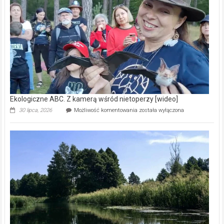
skarb
natury
[wideo]
Ekologiczne ABC. Z kamerą wśród nietoperzy [wideo]
Ekologiczne
30 lipca, 2026
Możliwość komentowania
została wyłączona
ABC.
Z
kamerą
wśród
nietoperzy
[wideo]