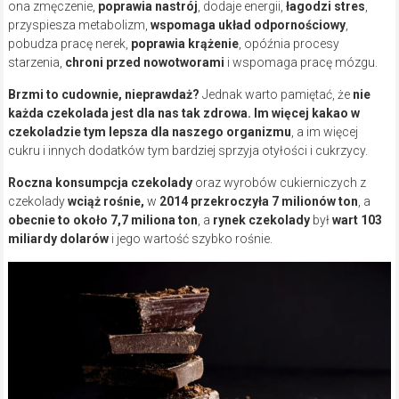
ona zmęczenie,
poprawia nastrój
, dodaje energii,
łagodzi stres
,
przyspiesza metabolizm,
wspomaga układ odpornościowy
,
pobudza pracę nerek,
poprawia krążenie
, opóźnia procesy
starzenia,
chroni przed nowotworami
i wspomaga pracę mózgu.
Brzmi to cudownie, nieprawdaż?
Jednak warto pamiętać, że
nie
każda czekolada jest dla nas tak zdrowa.
Im więcej kakao w
czekoladzie tym lepsza dla naszego organizmu
, a im więcej
cukru i innych dodatków tym bardziej sprzyja otyłości i cukrzycy.
Roczna konsumpcja czekolady
oraz wyrobów cukierniczych z
czekolady
wciąż rośnie,
w
2014 przekroczyła 7 milionów ton
, a
obecnie to około 7,7 miliona ton
, a
rynek czekolady
był
wart 103
miliardy dolarów
i jego wartość szybko rośnie.