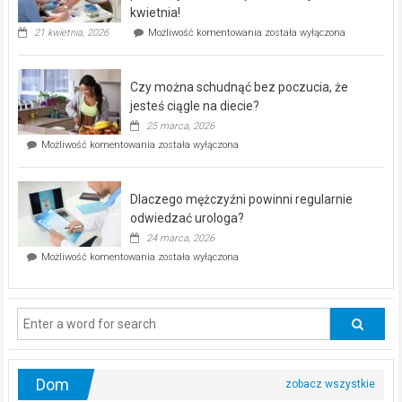
seniorów!
kwietnia!
„Zdrowie
21 kwietnia, 2026
Możliwość komentowania
została wyłączona
pod
kontrolą”
–
Czy można schudnąć bez poczucia, że
bezpłatna
akcja
jesteś ciągle na diecie?
profilaktyczna
25 marca, 2026
w
Czy
Możliwość komentowania
została wyłączona
Częstochowie
można
już
schudnąć
25
bez
kwietnia!
Dlaczego mężczyźni powinni regularnie
poczucia,
że
odwiedzać urologa?
jesteś
24 marca, 2026
ciągle
Dlaczego
Możliwość komentowania
została wyłączona
na
mężczyźni
diecie?
powinni
regularnie
odwiedzać
urologa?
Dom