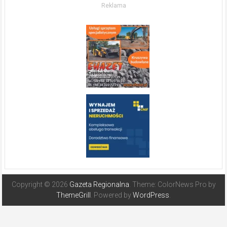
w słonecznej
Reklama
Hiszpanii
Copyright © 2026
Gazeta Regionalna
. Theme: ColorNews Pro by
ThemeGrill
. Powered by
WordPress
.