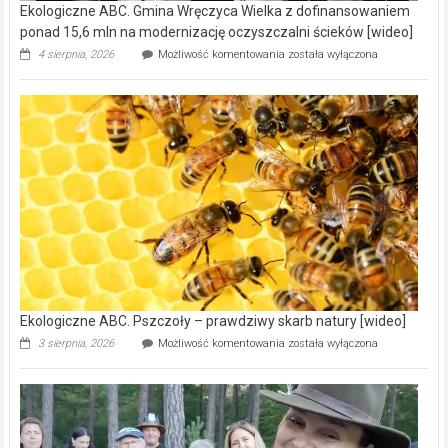
Ekologiczne ABC. Gmina Wręczyca Wielka z dofinansowaniem
ponad 15,6 mln na modernizację oczyszczalni ścieków [wideo]
Ekologiczne
4 sierpnia, 2026
Możliwość komentowania
została wyłączona
ABC.
Gmina
Wręczyca
Wielka
z
dofinansowaniem
ponad
15,6
mln
na
modernizację
oczyszczalni
ścieków
[wideo]
Ekologiczne ABC. Pszczoły – prawdziwy skarb natury [wideo]
Ekologiczne
3 sierpnia, 2026
Możliwość komentowania
została wyłączona
ABC.
Pszczoły
–
prawdziwy
skarb
natury