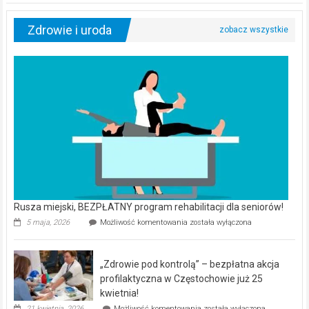
Zdrowie i uroda
Rusza miejski, BEZPŁATNY program rehabilitacji dla seniorów!
Rusza
5 maja, 2026
Możliwość komentowania
została wyłączona
miejski,
BEZPŁATNY
program
„Zdrowie pod kontrolą” – bezpłatna akcja
rehabilitacji
dla
profilaktyczna w Częstochowie już 25
seniorów!
kwietnia!
„Zdrowie
21 kwietnia, 2026
Możliwość komentowania
została wyłączona