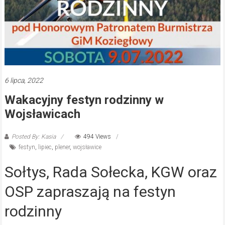
6 lipca, 2022
Wakacyjny festyn rodzinny w
Wojsławicach
Posted By: Kasia
494 Views
festyn
,
lipiec
,
plener
,
wojsławice
Sołtys, Rada Sołecka, KGW oraz
OSP zapraszają na festyn
rodzinny