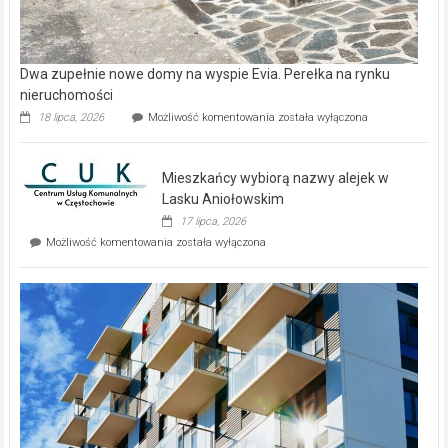
Dwa zupełnie nowe domy na wyspie Evia. Perełka na rynku
nieruchomości
Dwa
18 lipca, 2026
Możliwość komentowania
została wyłączona
zupełnie
nowe
domy
Mieszkańcy wybiorą nazwy alejek w
na
wyspie
Lasku Aniołowskim
Evia.
17 lipca, 2026
Perełka
Mieszkańcy
Możliwość komentowania
została wyłączona
na
wybiorą
rynku
nazwy
nieruchomości
alejek
w
Lasku
Aniołowskim