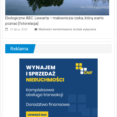
Ekologiczne ABC. Liswarta – malownicza rzeka, którą warto
poznać [fotorelacja]
Ekologiczne
22 lipca, 2026
Możliwość komentowania
została wyłączona
ABC.
Liswarta
–
malownicza
Reklama
rzeka,
którą
warto
poznać
[fotorelacja]