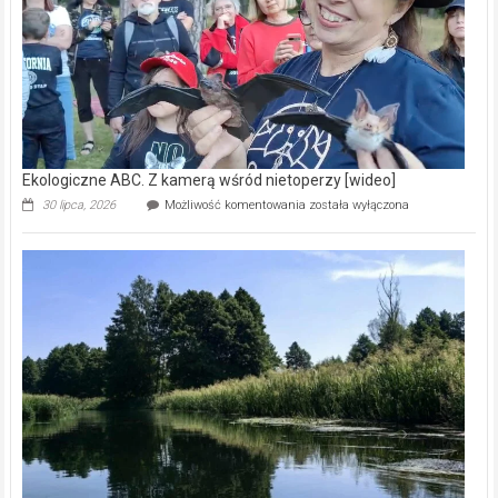
[wideo]
Ekologiczne ABC. Z kamerą wśród nietoperzy [wideo]
Ekologiczne
30 lipca, 2026
Możliwość komentowania
została wyłączona
ABC.
Z
kamerą
wśród
nietoperzy
[wideo]