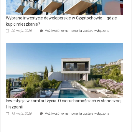
Wybrane inwestycje deweloperskie w Częstochowie – gdzie
kupić mieszkanie?
Wybrane
20 maja, 2026
Możliwość komentowania
została wyłączona
inwestycje
deweloperskie
w Częstochowie
–
gdzie
kupić
mieszkanie?
Inwestycja w komfort życia. O nieruchomościach w słonecznej
Hiszpanii
Inwestycja
15 maja, 2026
Możliwość komentowania
została wyłączona
w komfort
życia.
O nieruchomościach