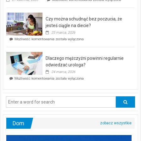
pod
kontrolą”
–
Czy można schudnąć bez poczucia, że
bezpłatna
akcja
jesteś ciągle na diecie?
profilaktyczna
25 marca, 2026
w
Czy
Możliwość komentowania
została wyłączona
Częstochowie
można
już
schudnąć
25
bez
kwietnia!
Dlaczego mężczyźni powinni regularnie
poczucia,
że
odwiedzać urologa?
jesteś
24 marca, 2026
ciągle
Dlaczego
Możliwość komentowania
została wyłączona
na
mężczyźni
diecie?
powinni
regularnie
odwiedzać
urologa?
Dom