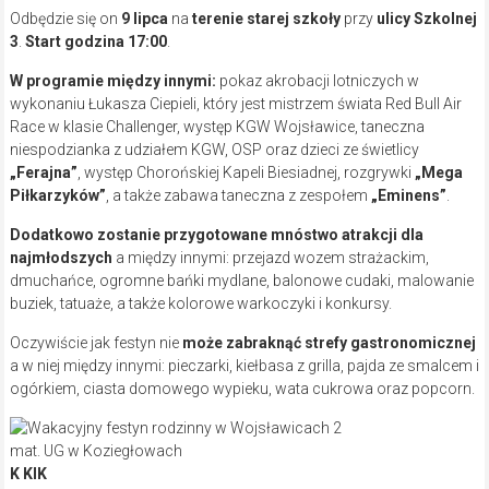
Odbędzie się on
9 lipca
na
terenie starej szkoły
przy
ulicy Szkolnej
3
.
Start godzina 17:00
.
W programie między innymi:
pokaz akrobacji lotniczych w
wykonaniu Łukasza Ciepieli, który jest mistrzem świata Red Bull Air
Race w klasie Challenger, występ KGW Wojsławice, taneczna
niespodzianka z udziałem KGW, OSP oraz dzieci ze świetlicy
„Ferajna”
, występ Chorońskiej Kapeli Biesiadnej, rozgrywki
„Mega
Piłkarzyków”
, a także zabawa taneczna z zespołem
„Eminens”
.
Dodatkowo zostanie przygotowane mnóstwo atrakcji dla
najmłodszych
a między innymi: przejazd wozem strażackim,
dmuchańce, ogromne bańki mydlane, balonowe cudaki, malowanie
buziek, tatuaże, a także kolorowe warkoczyki i konkursy.
Oczywiście jak festyn nie
może zabraknąć strefy gastronomicznej
a w niej między innymi: pieczarki, kiełbasa z grilla, pajda ze smalcem i
ogórkiem, ciasta domowego wypieku, wata cukrowa oraz popcorn.
mat. UG w Koziegłowach
K KIK