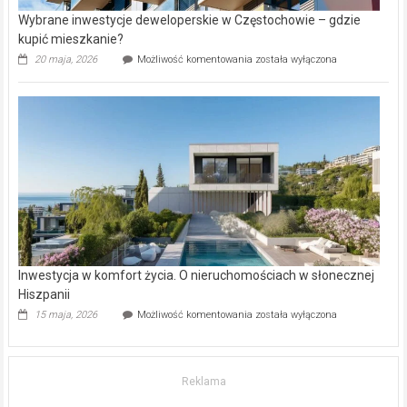
Wybrane inwestycje deweloperskie w Częstochowie – gdzie
kupić mieszkanie?
Wybrane
20 maja, 2026
Możliwość komentowania
została wyłączona
inwestycje
deweloperskie
w Częstochowie
–
gdzie
kupić
mieszkanie?
Inwestycja w komfort życia. O nieruchomościach w słonecznej
Hiszpanii
Inwestycja
15 maja, 2026
Możliwość komentowania
została wyłączona
w komfort
życia.
O nieruchomościach
w słonecznej
Reklama
Hiszpanii