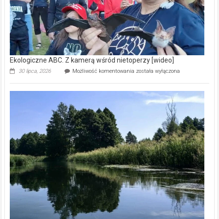
Ekologiczne ABC. Z kamerą wśród nietoperzy [wideo]
Ekologiczne
30 lipca, 2026
Możliwość komentowania
została wyłączona
ABC.
Z
kamerą
wśród
nietoperzy
[wideo]