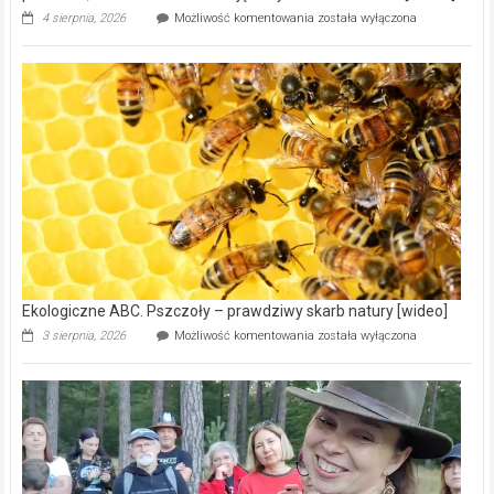
Ekologiczne
4 sierpnia, 2026
Możliwość komentowania
została wyłączona
ABC.
Gmina
Wręczyca
Wielka
z
dofinansowaniem
ponad
15,6
mln
na
modernizację
oczyszczalni
ścieków
[wideo]
Ekologiczne ABC. Pszczoły – prawdziwy skarb natury [wideo]
Ekologiczne
3 sierpnia, 2026
Możliwość komentowania
została wyłączona
ABC.
Pszczoły
–
prawdziwy
skarb
natury
[wideo]