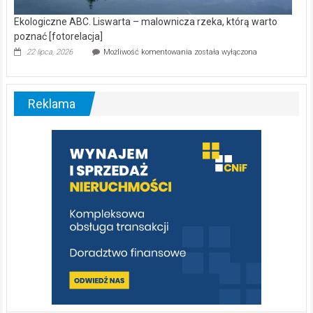
Ekologiczne ABC. Liswarta – malownicza rzeka, którą warto
poznać [fotorelacja]
Ekologiczne
22 lipca, 2026
Możliwość komentowania
została wyłączona
ABC.
Liswarta
–
malownicza
Reklama
rzeka,
którą
warto
poznać
[fotorelacja]