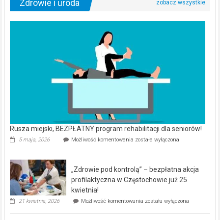
Zdrowie i uroda
Rusza miejski, BEZPŁATNY program rehabilitacji dla seniorów!
Rusza
5 maja, 2026
Możliwość komentowania
została wyłączona
miejski,
BEZPŁATNY
program
„Zdrowie pod kontrolą” – bezpłatna akcja
rehabilitacji
dla
profilaktyczna w Częstochowie już 25
seniorów!
kwietnia!
„Zdrowie
21 kwietnia, 2026
Możliwość komentowania
została wyłączona
pod
kontrolą”