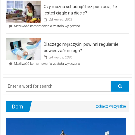
–
Czy można schudnąć bez poczucia, że
bezpłatna
akcja
jesteś ciągle na diecie?
profilaktyczna
25 marca, 2026
w
Czy
Możliwość komentowania
została wyłączona
Częstochowie
można
już
schudnąć
25
bez
kwietnia!
Dlaczego mężczyźni powinni regularnie
poczucia,
że
odwiedzać urologa?
jesteś
24 marca, 2026
ciągle
Dlaczego
Możliwość komentowania
została wyłączona
na
mężczyźni
diecie?
powinni
regularnie
odwiedzać
urologa?
Dom