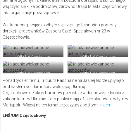
terminie zgodnym z kalendarzem kościoła obrządku wschodniego,
włączyło się kilka podmiotów, zarówno Urząd Miasta Częstochowy,
jak i organizacje pozarządowe.
Wielkanocne przyjęcie odbyło się dzięki gościnności i pomocy
dyrekcji i pracowników Zespołu Szkół Specjalnych nr 23 w
Częstochowie.
źródło: UM Częstochowy
źródło: UM Częstochowy
źródło: UM Częstochowy
źródło: UM Częstochowy
Ponad tydzień temu, Triduum Paschalne na Jasnej Górze upłynęło
pod hasłem solidarności z walczącą Ukrainą.
Częstochowski Zakon Paulinów pozostaje w duchowej jedności z
zakonnikami w Ukrainie. Tam paulini mają aż pięć placówek, w tym w
Mariupolu. Więcej na ten temat przeczytasz pod tym
linkiem
.
LNŚ/UM Częstochowy