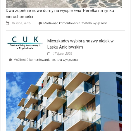
Dwa zupełnie nowe domy na wyspie Evia. Perełka na rynku
nieruchomości
Dwa
18 lipca, 2026
Możliwość komentowania
została wyłączona
zupełnie
nowe
domy
Mieszkańcy wybiorą nazwy alejek w
na
wyspie
Lasku Aniołowskim
Evia.
17 lipca, 2026
Perełka
Mieszkańcy
Możliwość komentowania
została wyłączona
na
wybiorą
rynku
nazwy
nieruchomości
alejek
w
Lasku
Aniołowskim