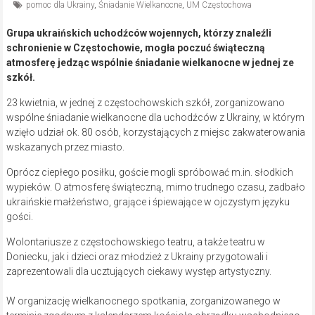
pomoc dla Ukrainy
,
Śniadanie Wielkanocne
,
UM Częstochowa
Grupa ukraińskich uchodźców wojennych, którzy znaleźli
schronienie w Częstochowie, mogła poczuć świąteczną
atmosferę jedząc wspólnie śniadanie wielkanocne w jednej ze
szkół.
23 kwietnia, w jednej z częstochowskich szkół, zorganizowano
wspólne śniadanie wielkanocne dla uchodźców z Ukrainy, w którym
wzięło udział ok. 80 osób, korzystających z miejsc zakwaterowania
wskazanych przez miasto.
Oprócz ciepłego posiłku, goście mogli spróbować m.in. słodkich
wypieków. O atmosferę świąteczną, mimo trudnego czasu, zadbało
ukraińskie małżeństwo, grające i śpiewające w ojczystym języku
gości.
Wolontariusze z częstochowskiego teatru, a także teatru w
Doniecku, jak i dzieci oraz młodzież z Ukrainy przygotowali i
zaprezentowali dla ucztujących ciekawy występ artystyczny.
W organizację wielkanocnego spotkania, zorganizowanego w