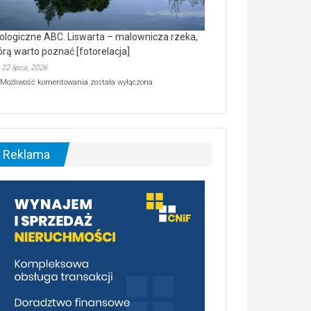
ologiczne ABC. Liswarta – malownicza rzeka,
órą warto poznać [fotorelacja]
22 lipca, 2026
Ekologiczne
Możliwość komentowania
została wyłączona
ABC.
Liswarta
–
malownicza
rzeka,
którą
Reklama
warto
poznać
[fotorelacja]