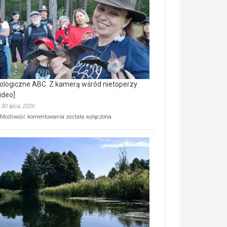
prawdziwy
skarb
natury
[wideo]
ologiczne ABC. Z kamerą wśród nietoperzy
ideo]
30 lipca, 2026
Ekologiczne
Możliwość komentowania
została wyłączona
ABC.
Z
kamerą
wśród
nietoperzy
[wideo]