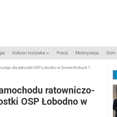
gia
Kultura i rozrywka
Praca
Motoryzacja
Dom
samochodu ratowniczo-
nostki OSP Łobodno w