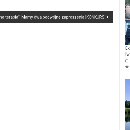
na terapia”. Mamy dwa podwójne zaproszenia [KONKURS]
Ek
[w