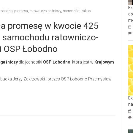
Ek
Łobodno
,
promesa
,
ratowniczo-gaśniczy
,
samochód
,
zakup
do
mo
ła promesę w kwocie 425
up samochodu ratowniczo-
ki OSP Łobodno
-gaśniczy
dla jednostki
OSP Łobodno
, która jest w
Krajowym
łobucka Jerzy Zakrzewski i prezes OSP Łobodno Przemysław
Ek
na