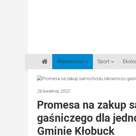
Gazeta
Wiadomości
Sport
Ekolo
Regionalna
Częstochowa,
Kłobuck,
Lubliniec,
26 kwietnia, 2022
Myszków
Promesa na zakup 
gaśniczego dla jed
Gminie Kłobuck