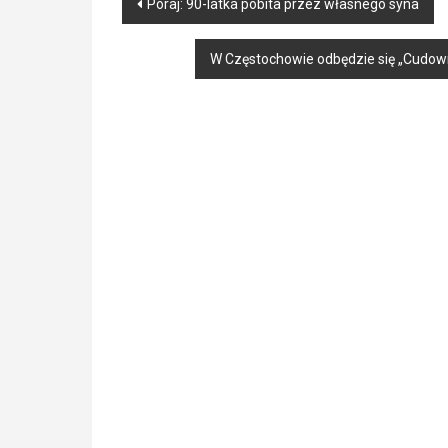
Post
Poraj: 90-latka pobita przez własnego syna
navigation
W Częstochowie odbędzie się „Cudow