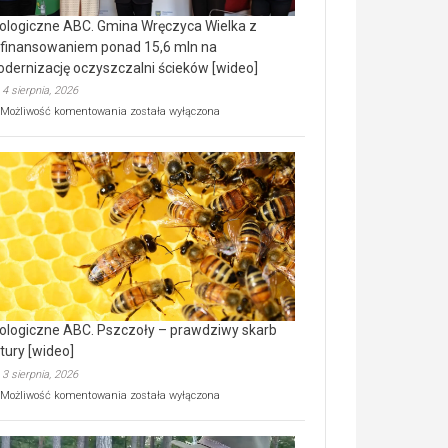
ologiczne ABC. Gmina Wręczyca Wielka z
finansowaniem ponad 15,6 mln na
dernizację oczyszczalni ścieków [wideo]
4 sierpnia, 2026
Ekologiczne
Możliwość komentowania
została wyłączona
ABC.
Gmina
Wręczyca
Wielka
z
dofinansowaniem
ponad
15,6
mln
na
modernizację
oczyszczalni
ścieków
ologiczne ABC. Pszczoły – prawdziwy skarb
[wideo]
tury [wideo]
3 sierpnia, 2026
Ekologiczne
Możliwość komentowania
została wyłączona
ABC.
Pszczoły
–