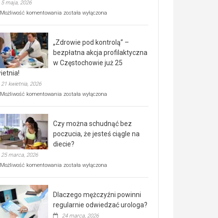
5 maja, 2026
Rusza
Możliwość komentowania
została wyłączona
miejski,
BEZPŁATNY
program
„Zdrowie pod kontrolą” –
rehabilitacji
dla
bezpłatna akcja profilaktyczna
seniorów!
w Częstochowie już 25
ietnia!
21 kwietnia, 2026
„Zdrowie
Możliwość komentowania
została wyłączona
pod
kontrolą”
–
Czy można schudnąć bez
bezpłatna
akcja
poczucia, że jesteś ciągle na
profilaktyczna
diecie?
w
25 marca, 2026
Częstochowie
już
Czy
Możliwość komentowania
została wyłączona
25
można
kwietnia!
schudnąć
bez
Dlaczego mężczyźni powinni
poczucia,
że
regularnie odwiedzać urologa?
jesteś
24 marca, 2026