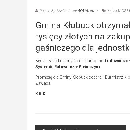
Posted By: Kasia
464 Views
Kłobuck
,
OSP 
Gmina Kłobuck otrzyma
tysięcy złotych na zak
gaśniczego dla jednost
Będzie za to kupiony średni samochód
ratowniczo
Systemie Ratowniczo-Gaśniczym
.
Promesę dla Gminy Kłobuck odebrali: Burmistrz K
Zawada.
K KIK