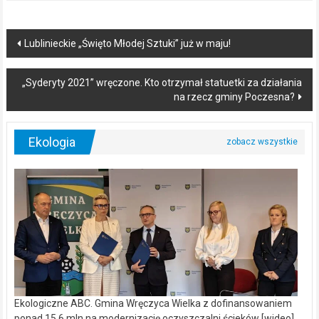
Post
Lublinieckie „Święto Młodej Sztuki” już w maju!
navigation
„Syderyty 2021” wręczone. Kto otrzymał statuetki za działania
na rzecz gminy Poczesna?
Ekologia
Ekologiczne ABC. Gmina Wręczyca Wielka z dofinansowaniem
ponad 15,6 mln na modernizację oczyszczalni ścieków [wideo]