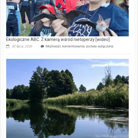
Ekologiczne ABC. Z kamerą wśród nietoperzy [wideo]
Ekologiczne
30 lipca, 2026
Możliwość komentowania
została wyłączona
ABC.
Z
kamerą
wśród
nietoperzy
[wideo]