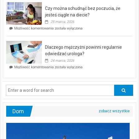
–
Czy można schudnąć bez poczucia, że
bezpłatna
akcja
jesteś ciągle na diecie?
profilaktyczna
25 marca, 2026
w
Czy
Możliwość komentowania
została wyłączona
Częstochowie
można
już
schudnąć
25
bez
kwietnia!
Dlaczego mężczyźni powinni regularnie
poczucia,
że
odwiedzać urologa?
jesteś
24 marca, 2026
ciągle
Dlaczego
Możliwość komentowania
została wyłączona
na
mężczyźni
diecie?
powinni
regularnie
odwiedzać
urologa?
Dom