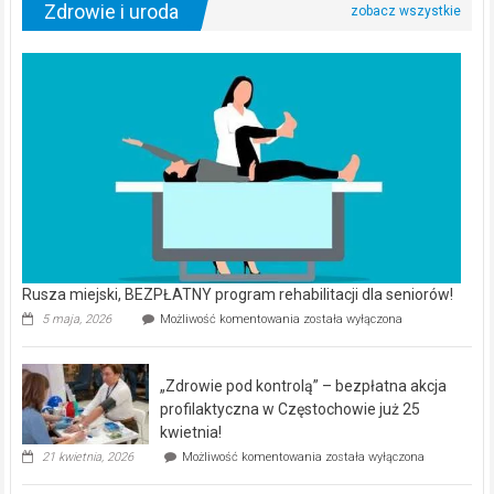
Zdrowie i uroda
Rusza miejski, BEZPŁATNY program rehabilitacji dla seniorów!
Rusza
5 maja, 2026
Możliwość komentowania
została wyłączona
miejski,
BEZPŁATNY
program
„Zdrowie pod kontrolą” – bezpłatna akcja
rehabilitacji
dla
profilaktyczna w Częstochowie już 25
seniorów!
kwietnia!
„Zdrowie
21 kwietnia, 2026
Możliwość komentowania
została wyłączona
pod
kontrolą”