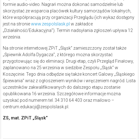
formie audio-video. Nagrań można dokonać samodzielnie lub
skorzystać ze wsparcia placówek kultury samorządów lokalnych,
które współpracują przy organizacji Przeglądu (ich wykaz dostępny
jest na stronie
www.zespolslask.pl
w zakładce
„Działalność/Edukacyjna”). Termin nadsyłania zgłoszeń upływa 12
września.
Na stronie internetowej ZPiT „Śląsk” zamieszczony został także
„Śpiewnik Adolfa Dygacza”, z którego można skorzystać
przygotowując się do eliminacji. Drugi etap, czyli Przegląd Finałowy,
zaplanowano na 25 września w siedzibie Zespołu „Śląsk” w
Koszęcinie. Tego dnia odbędzie się także koncert Galowy „Śląskiego
Śpiewania” wraz z ogłoszeniem wyników i wręczeniem nagród. Lista
uczestników zakwalifikowanych do dalszego etapu zostanie
opublikowana 16 września. Szczegółowe informacje można
uzyskać pod numerem tel. 34 310 64 403 oraz mailowo –
centrum.edukacji@zespolslask.pl.
ZS, mat. ZPiT „Śląsk”