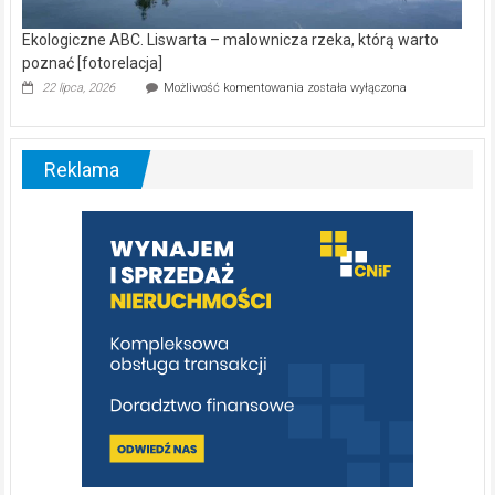
Ekologiczne ABC. Liswarta – malownicza rzeka, którą warto
poznać [fotorelacja]
Ekologiczne
22 lipca, 2026
Możliwość komentowania
została wyłączona
ABC.
Liswarta
–
malownicza
Reklama
rzeka,
którą
warto
poznać
[fotorelacja]