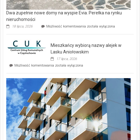
Dwa zupełnie nowe domy na wyspie Evia. Perełka na rynku
nieruchomości
Dwa
18 lipca, 2026
Możliwość komentowania
została wyłączona
zupełnie
nowe
domy
Mieszkańcy wybiorą nazwy alejek w
na
wyspie
Lasku Aniołowskim
Evia.
17 lipca, 2026
Perełka
Mieszkańcy
Możliwość komentowania
została wyłączona
na
wybiorą
rynku
nazwy
nieruchomości
alejek
w
Lasku
Aniołowskim