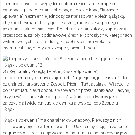
różnorodności pod względem doboru repertuaru, kompetencji
gwarowej i przygotowania strojów, a uczestników „Śląskiego
Śpiewania” niezmiennie jednoczy zainteresowanie pieśnią śląską,
chęć podtrzymania tradycji muzycznej, radość ze wspólnego
śpiewania i słuchania pieśni. Do udziału organizatorzy zapraszają
przedszkola, szkoły podstawowe, średnie i dorosłych w kategoriach
wykonawczych: soliści, duety, zespoły wokalne i wokalno-
instrumentalne, chóry oraz zespoły pieśni i tańca.
28. Regionalny Przegląd Pieśni „Śląskie Śpiewanie”
Tegoroczna edycja nawiązuje do zbliżającego się jubileuszu 70-lecia
działalności artystycznej Zespołu Pieśni i Tańca „Śląsk”. Włączenie
do repertuaru pieśni spopularyzowanych przez Stanisława Hadynę,
przybliżyć ma uczestnikom postać wiślańskiego twórcy jako
założyciela i wieloletniego kierownika artystycznego Zespołu
„Śląsk”.
„Śląskie Śpiewanie” ma charakter dwuetapowy. Pierwszy z nich
realizowany będzie w formule on-line. Uczestnicy mają za zadanie
nagrać swoje prezentacje wokalno-instrumentalne i przesyłać je w