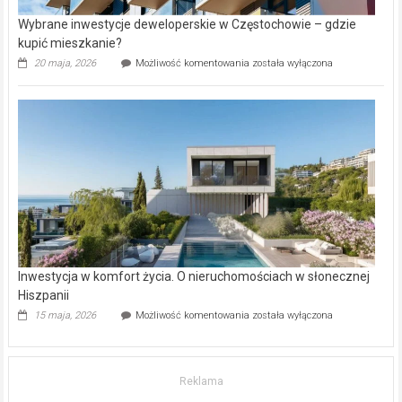
Wybrane inwestycje deweloperskie w Częstochowie – gdzie
kupić mieszkanie?
Wybrane
20 maja, 2026
Możliwość komentowania
została wyłączona
inwestycje
deweloperskie
w Częstochowie
–
gdzie
kupić
mieszkanie?
Inwestycja w komfort życia. O nieruchomościach w słonecznej
Hiszpanii
Inwestycja
15 maja, 2026
Możliwość komentowania
została wyłączona
w komfort
życia.
O nieruchomościach
w słonecznej
Reklama
Hiszpanii