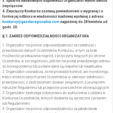
3. Spośród nadesłanych odpowiedzi Organizator wyłoni dwóch
zwycięzców.
4. Zwycięzcy Konkursu zostaną powiadomieni o wygranej i o
formie jej odbioru w wiadomości mailowej wysłanej z adresu
konkursy@gazetaregionalna.com
najpóźniej do 28 kwietnia od
godz. 20.
§ 7. ZAKRES ODPOWIEDZIALNOŚCI ORGANIZATORA
1. Organizator nie ponosi odpowiedzialności za rzetelność i
prawdziwość danych Uczestników Konkursu, w tym za brak
możliwości przekazania nagród, z przyczyny leżących po stronie
Uczestnika, w szczególności, jeśli ten nie podał prawdziwego adresu
do korespondencji lub podane dane są niepełne lub nieaktualne.
2. Organizator oświadcza, że nie prowadzi kontroli, ani monitoringu
treści umieszczanych przez Uczestników w zakresie rzetelności i
prawdziwości, z zastrzeżeniem działań związanych z usunięciem
naruszeń Regulaminu lub przepisów powszechnie obowiązujących.
3. Organizator zastrzega sobie prawo do wykluczenia z udziału w
Konkursie Uczestników, których działania są sprzeczne z prawem
lub Regulaminem.
4. Organizator nie ponosi odpowiedzialności za jakiekolwiek