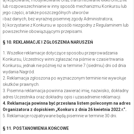
a) kopiowanie, modyfikowanie oraz transmitowanie elektronicznie
lub rozpowszechnianie w inny sposób mechanizmu Konkursu lub
jego części, a także poszczególnych utworów
i baz danych, bez wyraźnej pisemnej zgody Administratora;
b) korzystanie z Konkursu w sposób niezgodny z Regulaminem lub
powszechnie obowiązującymi przepisami.
§ 10. REKLAMACJE I ZGŁOSZENIA NARUSZEŃ
1. Wszelkie reklamacje dotyczące sposobu przeprowadzania
Konkursu, Uczestnicy winni zgłaszać na piśmie w czasie trwania
Konkursu, jednak nie później niż w terminie 7 (siedmiu) dni od dnia
wydania Nagród.
2. Reklamacja zgłoszona po wyznaczonym terminie nie wywołuje
skutków prawnych.
3. Pisemna reklamacja powinna zawierać imię, nazwisko, dokładny
adres Uczestnika oraz dokładny opis i uzasadnienie reklamacji.
4. Reklamacja powinna być przesłana listem poleconym na adres
Organizatora z dopiskiem „Konkurs z dnia 26 kwietnia 2022 r.”.
5. Reklamacje rozpatrywane będą pisemnie w terminie 30 dni.
§ 11. POSTANOWIENIA KOŃCOWE