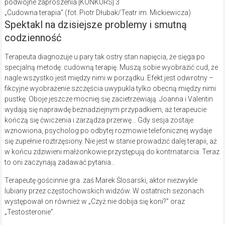
„Cudowna terapia” (fot. Piotr Dłubak/Teatr im. Mickiewicza)
Spektakl na dzisiejsze problemy i smutną
codzienność
Terapeuta diagnozuje u pary tak ostry stan napięcia, że sięga po
specjalną metodę: cudowną terapię. Muszą sobie wyobrazić cud, że
nagle wszystko jest między nimi w porządku. Efekt jest odwrotny –
fikcyjne wyobrażenie szczęścia uwypukla tylko obecną między nimi
pustkę. Oboje jeszcze mocniej się zacietrzewiają. Joanna i Valentin
wydają się naprawdę beznadziejnym przypadkiem, aż terapeucie
kończą się ćwiczenia i zarządza przerwę… Gdy sesja zostaje
wznowiona, psycholog po odbytej rozmowie telefonicznej wydaje
się zupełnie roztrzęsiony. Nie jest w stanie prowadzić dalej terapii, aż
w końcu zdziwieni małżonkowie przystępują do kontrnatarcia. Teraz
to oni zaczynają zadawać pytania…
Terapeutę gościnnie gra zaś Marek Ślosarski, aktor niezwykle
lubiany przez częstochowskich widzów. W ostatnich sezonach
występował on również w „Czyż nie dobija się koni?” oraz
„Testosteronie”.