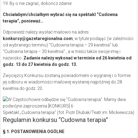
19. By o nie zagrać, dokończ zdanie:
Chciałabym/chciałbym
wybrać się na spektakl “Cudowna
terapia”, ponieważ…
Odpowiedź należy wysłać mailowo na adres
konkursy@gazetaregionalna.com
, w tytule podając (w zależności
od wybranego terminu) “Cudowna terapia – 29 kwietnia” lub
“Cudowna terapia – 30 kwietnia” , a w treści także swoje imię i
nazwisko.
Zadanie należy wykonać w terminie
od
26 kwietnia od
godz. 13 do 27 kwietnia do godz. 13.
Zwycięzcy Konkursu zostaną powiadomieni o wygranej i o formie
jej odbioru w wiadomości mailowej wysłanej najpóźniej do 28
kwietnia do godz. 20.
Spektakl „Cudowna terapia” (fot. Piotr Dłubak/Teatr im. Mickiewicza)
Regulamin konkursu “Cudowna terapia”
§ 1. POSTANOWIENIA OGÓLNE