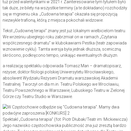
tuż przed walentynkami w 2021 r. Zainteresowanie tym tytułem było
tak duże, że bilety na wszystkie terminy (a te dokładano) rozchodziły
się w mgnieniu oka. „Cudowna terapia” okazała się propozycją
niezwykle trafioną, którą z miejsca pokochali widzowie.
Tekst „Cudownej terapii” znany jest już lokalnym wielbicielom teatru.
We wrześniu ubiegłego roku zabrzmiał on w ramach „Czytania
współczesnego dramatu” w klubokawiarni Pestka (teatr zapowiada
wznowienie cyklu). Tamta wersja była jednak dłuższa, sceniczną
skrócono, podkręcono tempo, unikając ewentualnych dłużyzn.
a realizację spektaklu odpowiada Tomasz Man – dramatopisarz,
reżyser, doktor filologii polskiej Uniwersytetu Wrocławskiego,
absolwent Wydziału Reżyserii Dramatu warszawskiej Akademii
Teatralnej. Tworzył on dla m.in. Teatru Polskiego we Wrocławiu,
Teatru Powszechnego w Warszawie, Lubuskiego Teatru w Zielonej
Górze czy Teatru Studio w Warszawie.
Spektakl „Cudowna terapia” (fot. Piotr Dłubak/Teatr im. Mickiewicza)
Jego nazwisko częstochowska publiczność zna już zresztą bardzo