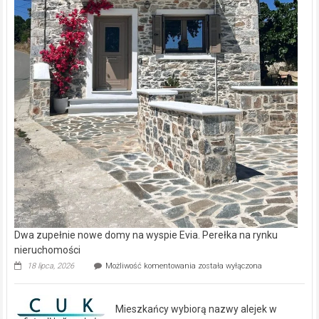
Dwa zupełnie nowe domy na wyspie Evia. Perełka na rynku
nieruchomości
Dwa
18 lipca, 2026
Możliwość komentowania
została wyłączona
zupełnie
nowe
domy
Mieszkańcy wybiorą nazwy alejek w
na