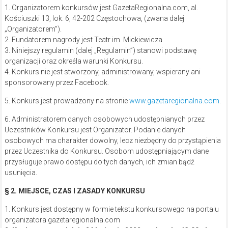
1. Organizatorem konkursów jest GazetaRegionalna.com, al.
Kościuszki 13, lok. 6, 42-202 Częstochowa, (zwana dalej
„Organizatorem”).
2. Fundatorem nagrody jest Teatr im. Mickiewicza.
3. Niniejszy regulamin (dalej „Regulamin”) stanowi podstawę
organizacji oraz określa warunki Konkursu.
4. Konkurs nie jest stworzony, administrowany, wspierany ani
sponsorowany przez Facebook.
5. Konkurs jest prowadzony na stronie
www.gazetaregionalna.com
.
6. Administratorem danych osobowych udostępnianych przez
Uczestników Konkursu jest Organizator. Podanie danych
osobowych ma charakter dowolny, lecz niezbędny do przystąpienia
przez Uczestnika do Konkursu. Osobom udostępniającym dane
przysługuje prawo dostępu do tych danych, ich zmian bądź
usunięcia.
§ 2. MIEJSCE, CZAS I ZASADY KONKURSU
1. Konkurs jest dostępny w formie tekstu konkursowego na portalu
organizatora gazetaregionalna.com