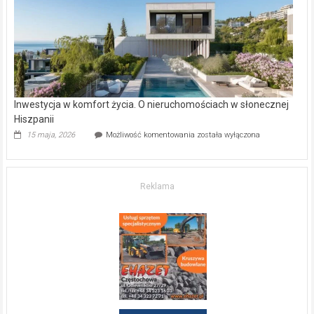
kupić
mieszkanie?
Inwestycja w komfort życia. O nieruchomościach w słonecznej
Hiszpanii
Inwestycja
15 maja, 2026
Możliwość komentowania
została wyłączona
w komfort
życia.
O nieruchomościach
w słonecznej
Reklama
Hiszpanii