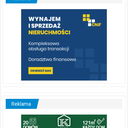
którą
warto
poznać
[fotorelacja]
Reklama