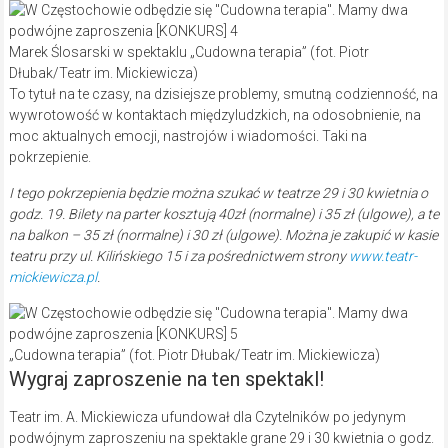
Marek Ślosarski w spektaklu „Cudowna terapia” (fot. Piotr
Dłubak/Teatr im. Mickiewicza)
To tytuł na te czasy, na dzisiejsze problemy, smutną codzienność, na
wywrotowość w kontaktach międzyludzkich, na odosobnienie, na
moc aktualnych emocji, nastrojów i wiadomości. Taki na
pokrzepienie.
I tego pokrzepienia będzie można szukać w teatrze 29 i 30 kwietnia o
godz. 19. Bilety na parter kosztują 40zł (normalne) i 35 zł (ulgowe), a te
na balkon – 35 zł (normalne) i 30 zł (ulgowe). Można je zakupić w kasie
teatru przy ul. Kilińskiego 15 i za pośrednictwem strony
www.teatr-
mickiewicza.pl
.
„Cudowna terapia” (fot. Piotr Dłubak/Teatr im. Mickiewicza)
Wygraj zaproszenie na ten spektakl!
Teatr im. A. Mickiewicza ufundował dla Czytelników po jedynym
podwójnym zaproszeniu na spektakle grane 29 i 30 kwietnia o godz.