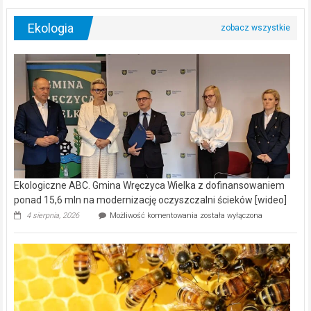
Ekologia
Ekologiczne ABC. Gmina Wręczyca Wielka z dofinansowaniem
ponad 15,6 mln na modernizację oczyszczalni ścieków [wideo]
Ekologiczne
4 sierpnia, 2026
Możliwość komentowania
została wyłączona
ABC.
Gmina
Wręczyca
Wielka
z
dofinansowaniem
ponad
15,6