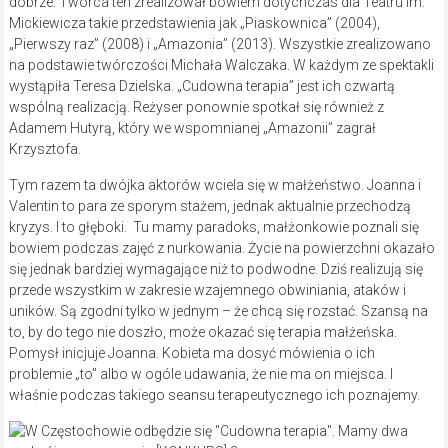
dobrze. Twórca ten zrealizował bowiem dotychczas dla Teatru im.
Mickiewicza takie przedstawienia jak „Piaskownica” (2004),
„Pierwszy raz” (2008) i „Amazonia” (2013). Wszystkie zrealizowano
na podstawie twórczości Michała Walczaka. W każdym ze spektakli
wystąpiła Teresa Dzielska. „Cudowna terapia” jest ich czwartą
wspólną realizacją. Reżyser ponownie spotkał się również z
Adamem Hutyrą, który we wspomnianej „Amazonii” zagrał
Krzysztofa.
Tym razem ta dwójka aktorów wciela się w małżeństwo. Joanna i
Valentin to para ze sporym stażem, jednak aktualnie przechodzą
kryzys. I to głęboki. Tu mamy paradoks, małżonkowie poznali się
bowiem podczas zajęć z nurkowania. Życie na powierzchni okazało
się jednak bardziej wymagające niż to podwodne. Dziś realizują się
przede wszystkim w zakresie wzajemnego obwiniania, ataków i
uników. Są zgodni tylko w jednym – że chcą się rozstać. Szansą na
to, by do tego nie doszło, może okazać się terapia małżeńska.
Pomysł inicjuje Joanna. Kobieta ma dosyć mówienia o ich
problemie „to” albo w ogóle udawania, że nie ma on miejsca. I
właśnie podczas takiego seansu terapeutycznego ich poznajemy.