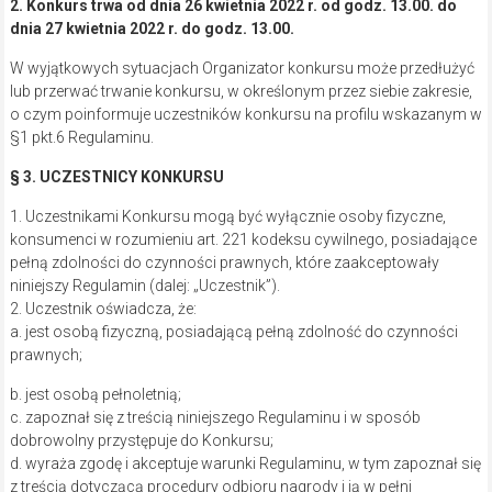
2. Konkurs trwa od dnia 26 kwietnia 2022 r. od godz. 13.00. do
dnia 27 kwietnia 2022 r. do godz. 13.00.
W wyjątkowych sytuacjach Organizator konkursu może przedłużyć
lub przerwać trwanie konkursu, w określonym przez siebie zakresie,
o czym poinformuje uczestników konkursu na profilu wskazanym w
§1 pkt.6 Regulaminu.
§ 3. UCZESTNICY KONKURSU
1. Uczestnikami Konkursu mogą być wyłącznie osoby fizyczne,
konsumenci w rozumieniu art. 221 kodeksu cywilnego, posiadające
pełną zdolności do czynności prawnych, które zaakceptowały
niniejszy Regulamin (dalej: „Uczestnik”).
2. Uczestnik oświadcza, że:
a. jest osobą fizyczną, posiadającą pełną zdolność do czynności
prawnych;
b. jest osobą pełnoletnią;
c. zapoznał się z treścią niniejszego Regulaminu i w sposób
dobrowolny przystępuje do Konkursu;
d. wyraża zgodę i akceptuje warunki Regulaminu, w tym zapoznał się
z treścią dotyczącą procedury odbioru nagrody i ją w pełni