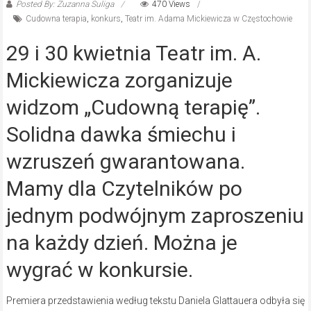
Posted By: Zuzanna Suliga
470 Views
Cudowna terapia
,
konkurs
,
Teatr im. Adama Mickiewicza w Częstochowie
29 i 30 kwietnia Teatr im. A.
Mickiewicza zorganizuje
widzom „Cudowną terapię”.
Solidna dawka śmiechu i
wzruszeń gwarantowana.
Mamy dla Czytelników po
jednym podwójnym zaproszeniu
na każdy dzień. Można je
wygrać w konkursie.
Premiera przedstawienia według tekstu Daniela Glattauera odbyła się