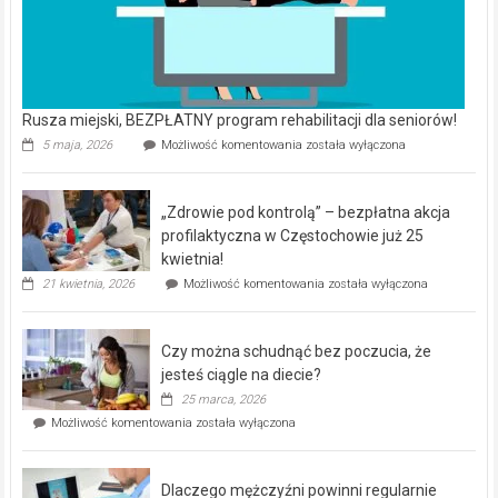
Rusza miejski, BEZPŁATNY program rehabilitacji dla seniorów!
Rusza
5 maja, 2026
Możliwość komentowania
została wyłączona
miejski,
BEZPŁATNY
program
„Zdrowie pod kontrolą” – bezpłatna akcja
rehabilitacji
dla
profilaktyczna w Częstochowie już 25
seniorów!
kwietnia!
„Zdrowie
21 kwietnia, 2026
Możliwość komentowania
została wyłączona
pod
kontrolą”
–
Czy można schudnąć bez poczucia, że
bezpłatna
akcja
jesteś ciągle na diecie?
profilaktyczna
25 marca, 2026
w
Czy
Możliwość komentowania
została wyłączona
Częstochowie
można
już
schudnąć
25
bez
kwietnia!
Dlaczego mężczyźni powinni regularnie
poczucia,