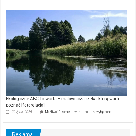
ABC.
Z
kamerą
wśród
nietoperzy
[wideo]
Ekologiczne ABC. Liswarta – malownicza rzeka, którą warto
poznać [fotorelacja]
Ekologiczne
22 lipca, 2026
Możliwość komentowania
została wyłączona
ABC.
Liswarta
–
malownicza
Reklama
rzeka,