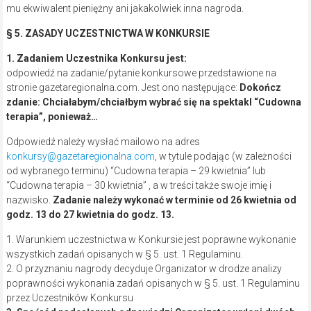
mu ekwiwalent pieniężny ani jakakolwiek inna nagroda.
§ 5. ZASADY UCZESTNICTWA W KONKURSIE
1. Zadaniem Uczestnika Konkursu jest:
odpowiedź na zadanie/pytanie konkursowe przedstawione na
stronie gazetaregionalna.com. Jest ono następujące:
Dokończ
zdanie: Chciałabym/chciałbym wybrać się na spektakl “Cudowna
terapia”, ponieważ…
Odpowiedź należy wysłać mailowo na adres
konkursy@gazetaregionalna.com
, w tytule podając (w zależności
od wybranego terminu) “Cudowna terapia – 29 kwietnia” lub
“Cudowna terapia – 30 kwietnia” , a w treści także swoje imię i
nazwisko.
Zadanie należy wykonać w terminie od 26 kwietnia od
godz. 13 do 27 kwietnia do godz. 13.
1. Warunkiem uczestnictwa w Konkursie jest poprawne wykonanie
wszystkich zadań opisanych w § 5. ust. 1 Regulaminu.
2. O przyznaniu nagrody decyduje Organizator w drodze analizy
poprawności wykonania zadań opisanych w § 5. ust. 1 Regulaminu
przez Uczestników Konkursu