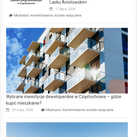
wyspie
Lasku Aniołowskim
Evia.
17 lipca, 2026
Perełka
Mieszkańcy
Możliwość komentowania
została wyłączona
na
wybiorą
rynku
nazwy
nieruchomości
alejek
w
Lasku
Aniołowskim
Wybrane inwestycje deweloperskie w Częstochowie – gdzie
kupić mieszkanie?
Wybrane
20 maja, 2026
Możliwość komentowania
została wyłączona
inwestycje
deweloperskie
w Częstochowie
–
gdzie