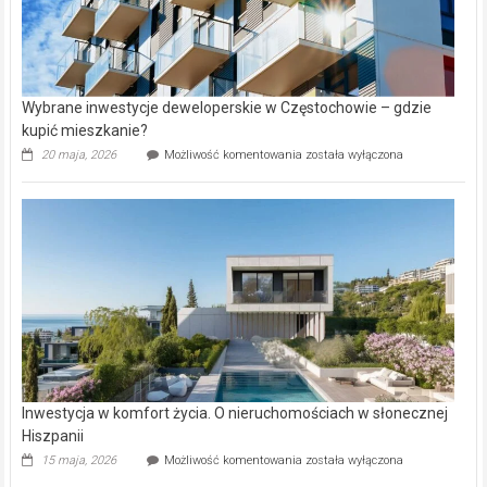
Wybrane inwestycje deweloperskie w Częstochowie – gdzie
kupić mieszkanie?
Wybrane
20 maja, 2026
Możliwość komentowania
została wyłączona
inwestycje
deweloperskie
w Częstochowie
–
gdzie
kupić
mieszkanie?
Inwestycja w komfort życia. O nieruchomościach w słonecznej
Hiszpanii
Inwestycja
15 maja, 2026
Możliwość komentowania
została wyłączona
w komfort