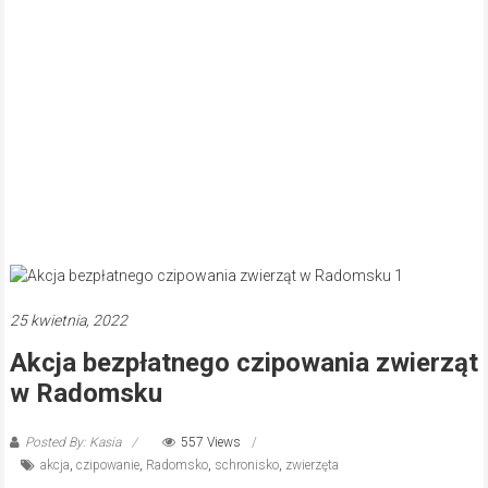
25 kwietnia, 2022
Akcja bezpłatnego czipowania zwierząt
w Radomsku
Posted By: Kasia
557 Views
akcja
,
czipowanie
,
Radomsko
,
schronisko
,
zwierzęta