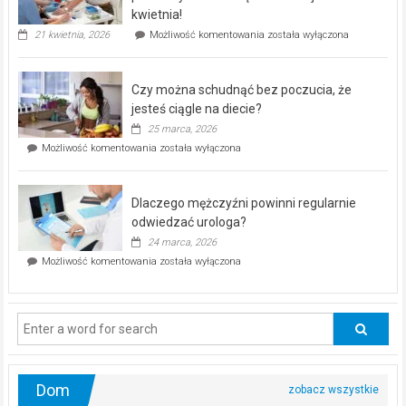
seniorów!
kwietnia!
„Zdrowie
21 kwietnia, 2026
Możliwość komentowania
została wyłączona
pod
kontrolą”
–
Czy można schudnąć bez poczucia, że
bezpłatna
akcja
jesteś ciągle na diecie?
profilaktyczna
25 marca, 2026
w
Czy
Możliwość komentowania
została wyłączona
Częstochowie
można
już
schudnąć
25
bez
kwietnia!
Dlaczego mężczyźni powinni regularnie
poczucia,
że
odwiedzać urologa?
jesteś
24 marca, 2026
ciągle
Dlaczego
Możliwość komentowania
została wyłączona
na
mężczyźni
diecie?
powinni
regularnie
odwiedzać
urologa?
Dom