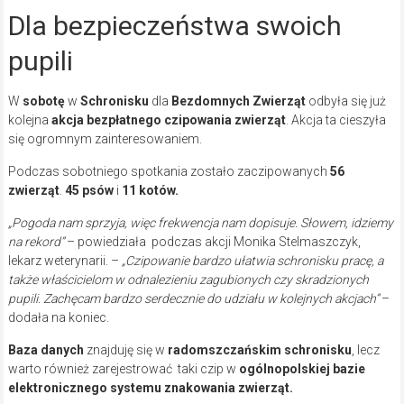
Dla bezpieczeństwa swoich
pupili
W
sobotę
w
Schronisku
dla
Bezdomnych Zwierząt
odbyła się już
kolejna
akcja bezpłatnego czipowania zwierząt
. Akcja ta cieszyła
się ogromnym zainteresowaniem.
Podczas sobotniego spotkania zostało zaczipowanych
56
zwierząt
.
45 psów
i
11 kotów.
„Pogoda nam sprzyja, więc frekwencja nam dopisuje. Słowem, idziemy
na rekord”
– powiedziała podczas akcji Monika Stelmaszczyk,
lekarz weterynarii. –
„Czipowanie bardzo ułatwia schronisku pracę, a
także właścicielom w odnalezieniu zagubionych czy skradzionych
pupili. Zachęcam bardzo serdecznie do udziału w kolejnych akcjach”
–
dodała na koniec.
Baza danych
znajduję się w
radomszczańskim schronisku
, lecz
warto również zarejestrować taki czip w
ogólnopolskiej bazie
elektronicznego systemu znakowania zwierząt.