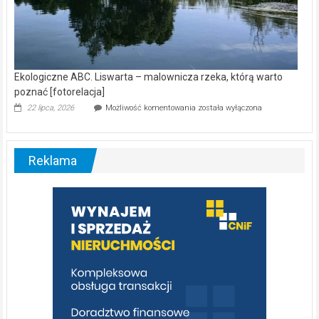
Ekologiczne ABC. Liswarta – malownicza rzeka, którą warto
poznać [fotorelacja]
Ekologiczne
22 lipca, 2026
Możliwość komentowania
została wyłączona
ABC.
Liswarta
–
malownicza
Reklama
rzeka,
którą
warto
poznać
[fotorelacja]