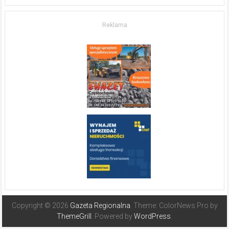
życia.
O nieruchomościach
w słonecznej
Reklama
Hiszpanii
Copyright © 2026
Gazeta Regionalna
. Theme: ColorNews Pro by
ThemeGrill
. Powered by
WordPress
.