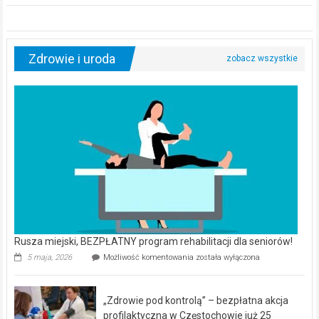
Zdrowie i uroda
Rusza miejski, BEZPŁATNY program rehabilitacji dla seniorów!
Rusza
5 maja, 2026
Możliwość komentowania
została wyłączona
miejski,
BEZPŁATNY
program
„Zdrowie pod kontrolą” – bezpłatna akcja
rehabilitacji
dla
profilaktyczna w Częstochowie już 25