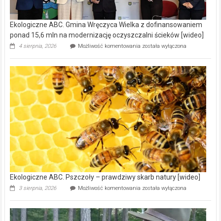
Ekologiczne ABC. Gmina Wręczyca Wielka z dofinansowaniem
ponad 15,6 mln na modernizację oczyszczalni ścieków [wideo]
Ekologiczne
4 sierpnia, 2026
Możliwość komentowania
została wyłączona
ABC.
Gmina
Wręczyca
Wielka
z
dofinansowaniem
ponad
15,6
mln
na
modernizację
oczyszczalni
ścieków
[wideo]
Ekologiczne ABC. Pszczoły – prawdziwy skarb natury [wideo]
Ekologiczne
3 sierpnia, 2026
Możliwość komentowania
została wyłączona
ABC.
Pszczoły
–
prawdziwy