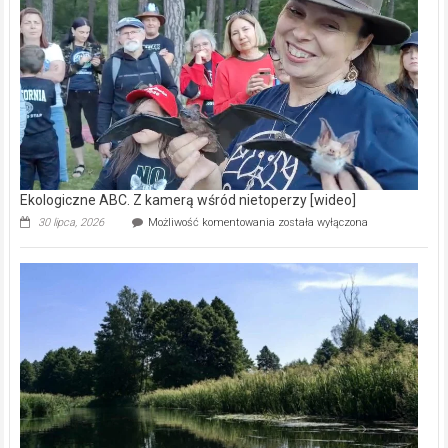
skarb
natury
[wideo]
Ekologiczne ABC. Z kamerą wśród nietoperzy [wideo]
Ekologiczne
30 lipca, 2026
Możliwość komentowania
została wyłączona
ABC.
Z
kamerą
wśród
nietoperzy
[wideo]