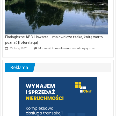
Ekologiczne ABC. Liswarta – malownicza rzeka, którą warto
poznać [fotorelacja]
Ekologiczne
22 lipca, 2026
Możliwość komentowania
została wyłączona
ABC.
Liswarta
–
malownicza
Reklama
rzeka,
którą
warto
poznać
[fotorelacja]