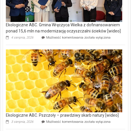
Ekologiczne ABC. Gmina Wręczyca Wielka z dofinansowaniem
ponad 15,6 mln na modernizację oczyszczalni ścieków [wideo]
Ekologiczne
4 sierpnia, 2026
Możliwość komentowania
została wyłączona
ABC.
Gmina
Wręczyca
Wielka
z
dofinansowaniem
ponad
15,6
mln
na
modernizację
oczyszczalni
ścieków
[wideo]
Ekologiczne ABC. Pszczoły – prawdziwy skarb natury [wideo]
Ekologiczne
3 sierpnia, 2026
Możliwość komentowania
została wyłączona
ABC.
Pszczoły