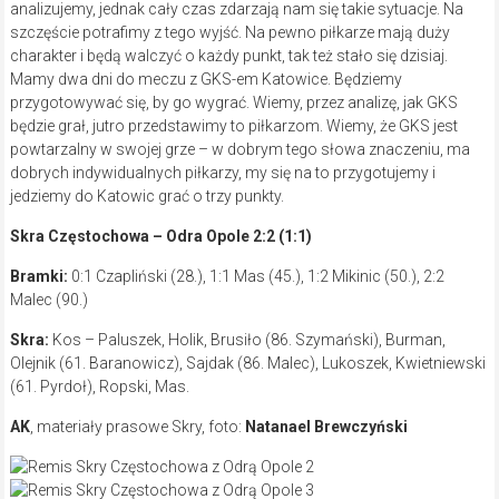
analizujemy, jednak cały czas zdarzają nam się takie sytuacje. Na
szczęście potrafimy z tego wyjść. Na pewno piłkarze mają duży
charakter i będą walczyć o każdy punkt, tak też stało się dzisiaj.
Mamy dwa dni do meczu z GKS-em Katowice. Będziemy
przygotowywać się, by go wygrać. Wiemy, przez analizę, jak GKS
będzie grał, jutro przedstawimy to piłkarzom. Wiemy, że GKS jest
powtarzalny w swojej grze – w dobrym tego słowa znaczeniu, ma
dobrych indywidualnych piłkarzy, my się na to przygotujemy i
jedziemy do Katowic grać o trzy punkty.
Skra Częstochowa – Odra Opole 2:2 (1:1)
Bramki:
0:1 Czapliński (28.), 1:1 Mas (45.), 1:2 Mikinic (50.), 2:2
Malec (90.)
Skra:
Kos – Paluszek, Holik, Brusiło (86. Szymański), Burman,
Olejnik (61. Baranowicz), Sajdak (86. Malec), Lukoszek, Kwietniewski
(61. Pyrdoł), Ropski, Mas.
AK
, materiały prasowe Skry, foto:
Natanael Brewczyński