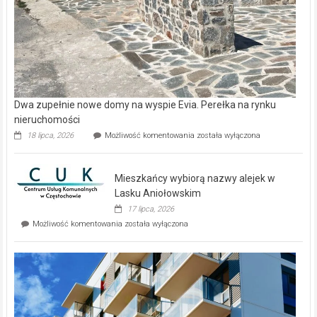
Dwa zupełnie nowe domy na wyspie Evia. Perełka na rynku
nieruchomości
Dwa
18 lipca, 2026
Możliwość komentowania
została wyłączona
zupełnie
nowe
domy
Mieszkańcy wybiorą nazwy alejek w
na
wyspie
Lasku Aniołowskim
Evia.
17 lipca, 2026
Perełka
Mieszkańcy
Możliwość komentowania
została wyłączona
na
wybiorą
rynku
nazwy
nieruchomości
alejek
w
Lasku
Aniołowskim