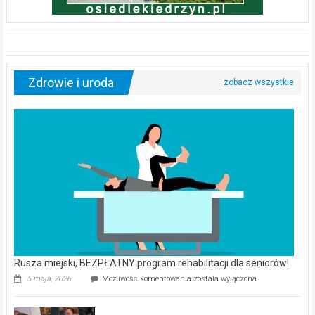
Zdrowie i uroda
Rusza miejski, BEZPŁATNY program rehabilitacji dla seniorów!
Rusza
5 maja, 2026
Możliwość komentowania
została wyłączona
miejski,
BEZPŁATNY
program