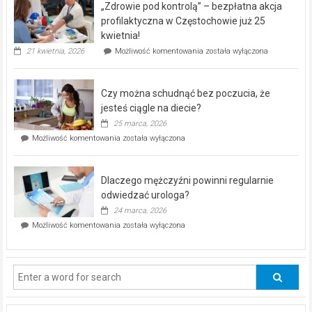
„Zdrowie pod kontrolą” – bezpłatna akcja
rehabilitacji
dla
profilaktyczna w Częstochowie już 25
seniorów!
kwietnia!
„Zdrowie
21 kwietnia, 2026
Możliwość komentowania
została wyłączona
pod
kontrolą”
–
Czy można schudnąć bez poczucia, że
bezpłatna
akcja
jesteś ciągle na diecie?
profilaktyczna
25 marca, 2026
w
Czy
Możliwość komentowania
została wyłączona
Częstochowie
można
już
schudnąć
25
bez
kwietnia!
Dlaczego mężczyźni powinni regularnie
poczucia,
że
odwiedzać urologa?
jesteś
24 marca, 2026
ciągle
Dlaczego
Możliwość komentowania
została wyłączona
na
mężczyźni
diecie?
powinni
regularnie
odwiedzać
urologa?