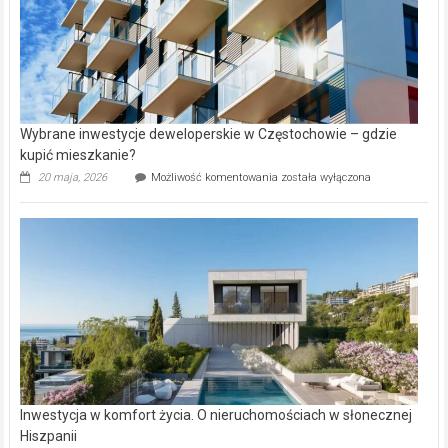
Wybrane inwestycje deweloperskie w Częstochowie – gdzie
kupić mieszkanie?
Wybrane
20 maja, 2026
Możliwość komentowania
została wyłączona
inwestycje
deweloperskie
w Częstochowie
–
gdzie
kupić
mieszkanie?
Inwestycja w komfort życia. O nieruchomościach w słonecznej
Hiszpanii