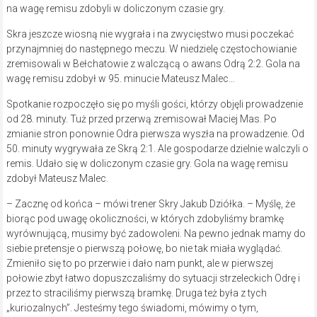
na wagę remisu zdobyli w doliczonym czasie gry.
Skra jeszcze wiosną nie wygrała i na zwycięstwo musi poczekać
przynajmniej do następnego meczu. W niedzielę częstochowianie
zremisowali w Bełchatowie z walczącą o awans Odrą 2:2. Gola na
wagę remisu zdobył w 95. minucie Mateusz Malec…
Spotkanie rozpoczęło się po myśli gości, którzy objęli prowadzenie
od 28. minuty. Tuż przed przerwą zremisował Maciej Mas. Po
zmianie stron ponownie Odra pierwsza wyszła na prowadzenie. Od
50. minuty wygrywała ze Skrą 2:1. Ale gospodarze dzielnie walczyli o
remis. Udało się w doliczonym czasie gry. Gola na wagę remisu
zdobył Mateusz Malec.
– Zacznę od końca – mówi trener Skry Jakub Dziółka. – Myślę, że
biorąc pod uwagę okoliczności, w których zdobyliśmy bramkę
wyrównującą, musimy być zadowoleni. Na pewno jednak mamy do
siebie pretensje o pierwszą połowę, bo nie tak miała wyglądać.
Zmieniło się to po przerwie i dało nam punkt, ale w pierwszej
połowie zbyt łatwo dopuszczaliśmy do sytuacji strzeleckich Odrę i
przez to straciliśmy pierwszą bramkę. Druga też była z tych
„kuriozalnych”. Jesteśmy tego świadomi, mówimy o tym,