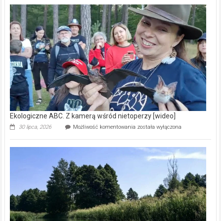
–
prawdziwy
skarb
natury
[wideo]
Ekologiczne ABC. Z kamerą wśród nietoperzy [wideo]
Ekologiczne
30 lipca, 2026
Możliwość komentowania
została wyłączona
ABC.
Z
kamerą
wśród
nietoperzy
[wideo]